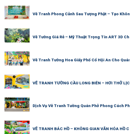
Vẽ Tranh Phong Cảnh Sau Tượng Phật – Tạo Không G
Vẽ Tường Giá Rẻ – Mỹ Thuật Trọng Tín ART 3D Chu
Vẽ Tranh Tường Hoa Giấy Phố Cổ Hội An Cho Quán C
VẼ TRANH TƯỜNG CẦU LONG BIÊN – HƠI THỞ LỊC
Dịch Vụ Vẽ Tranh Tường Quán Phở Phong Cách Phố C
VẼ TRANH BÁC HỒ – KHÔNG GIAN VĂN HÓA HỒ CHÍ