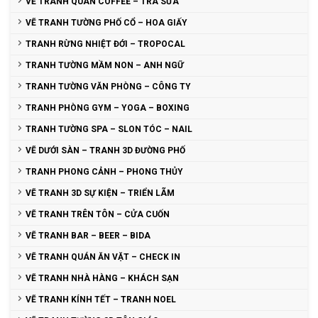
VẼ TRANH QUÁN COFFEE – TRÀ SỮA
VẼ TRANH TƯỜNG PHỐ CỔ – HOA GIẤY
TRANH RỪNG NHIỆT ĐỚI – TROPOCAL
TRANH TƯỜNG MẦM NON – ANH NGỮ
TRANH TƯỜNG VĂN PHÒNG – CÔNG TY
TRANH PHÒNG GYM – YOGA – BOXING
TRANH TƯỜNG SPA – SLON TÓC – NAIL
VẼ DƯỚI SÀN – TRANH 3D ĐƯỜNG PHỐ
TRANH PHONG CẢNH – PHONG THỦY
VẼ TRANH 3D SỰ KIỆN – TRIỂN LÃM
VẼ TRANH TRÊN TÔN – CỬA CUỐN
VẼ TRANH BAR – BEER – BIDA
VẼ TRANH QUÁN ĂN VẶT – CHECK IN
VẼ TRANH NHÀ HÀNG – KHÁCH SẠN
VẼ TRANH KÍNH TẾT – TRANH NOEL