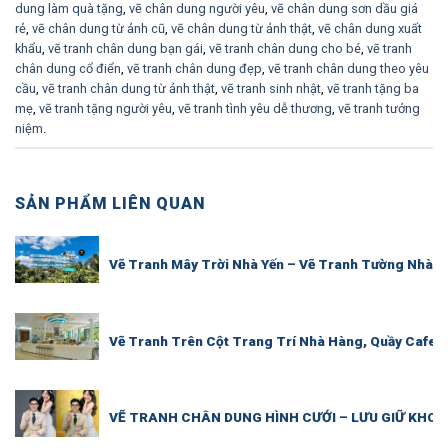
dung làm quà tặng
,
vẽ chân dung người yêu
,
vẽ chân dung sơn dầu giá
rẻ
,
vẽ chân dung từ ảnh cũ
,
vẽ chân dung từ ảnh thật
,
vẽ chân dung xuất
khẩu
,
vẽ tranh chân dung bạn gái
,
vẽ tranh chân dung cho bé
,
vẽ tranh
chân dung cổ điển
,
vẽ tranh chân dung đẹp
,
vẽ tranh chân dung theo yêu
cầu
,
vẽ tranh chân dung từ ảnh thật
,
vẽ tranh sinh nhật
,
vẽ tranh tặng ba
mẹ
,
vẽ tranh tặng người yêu
,
vẽ tranh tình yêu dễ thương
,
vẽ tranh tưởng
niệm
.
SẢN PHẨM LIÊN QUAN
Vẽ Tranh Mây Trời Nhà Yến – Vẽ Tranh Tường Nhà Y
Vẽ Tranh Trên Cột Trang Trí Nhà Hàng, Quầy Cafe 
VẼ TRANH CHÂN DUNG HÌNH CƯỚI – LƯU GIỮ KHOẢ