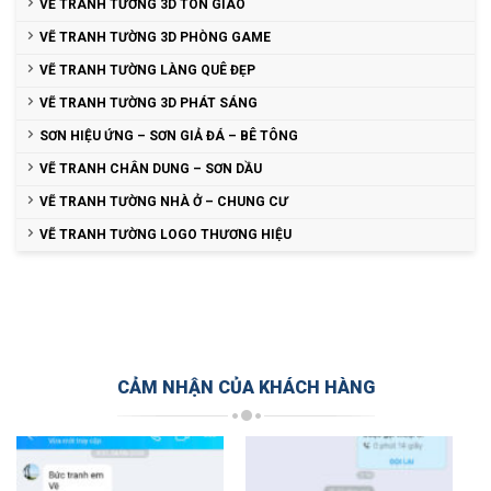
VẼ TRANH TƯỜNG 3D TÔN GIÁO
VẼ TRANH TƯỜNG 3D PHÒNG GAME
VẼ TRANH TƯỜNG LÀNG QUÊ ĐẸP
VẼ TRANH TƯỜNG 3D PHÁT SÁNG
SƠN HIỆU ỨNG – SƠN GIẢ ĐÁ – BÊ TÔNG
VẼ TRANH CHÂN DUNG – SƠN DẦU
VẼ TRANH TƯỜNG NHÀ Ở – CHUNG CƯ
VẼ TRANH TƯỜNG LOGO THƯƠNG HIỆU
CẢM NHẬN CỦA KHÁCH HÀNG