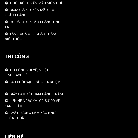
THIẾT KẾ TƯ VẤN MẪU MIỄN PHÍ
GIẢM GIÁ KHUYẾN MÃI CHO
KHÁCH HÀNG
ƯU ĐÃI CHO KHÁCH HÀNG TỈNH
XA
TẶNG QUÀ CHO KHÁCH HÀNG
GIỚI THIỆU
THI CÔNG
THI CÔNG VUI VẼ, NHIỆT
TÌNH,SẠCH SẼ
LAU CHÙI SẠCH SẼ KHI NGHIỆM
THU
GIẤY CAM KẾT CẢM HÀNH 6 NĂM
LIÊN HỆ NGAY KHI CÓ SỰ CỐ VỀ
SẢN PHẨM
CHẤT LƯỢNG ĐÀM BẢO NHƯ
THỎA THUẬT
LIÊN HỆ