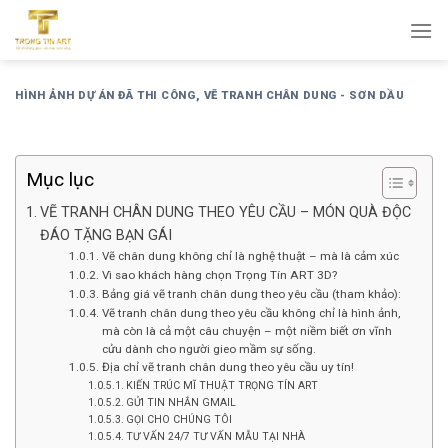
Bỏ
qua
nội
dung
HÌNH ẢNH DỰ ÁN ĐÃ THI CÔNG
,
VẼ TRANH CHÂN DUNG - SƠN DẦU
Mục lục
VẼ TRANH CHÂN DUNG THEO YÊU CẦU – MÓN QUÀ ĐỘC
ĐÁO TẶNG BẠN GÁI
Vẽ chân dung không chỉ là nghệ thuật – mà là cảm xúc
Vì sao khách hàng chọn Trọng Tín ART 3D?
Bảng giá vẽ tranh chân dung theo yêu cầu (tham khảo):
Vẽ tranh chân dung theo yêu cầu không chỉ là hình ảnh,
mà còn là cả một câu chuyện – một niềm biết ơn vĩnh
cửu dành cho người gieo mầm sự sống.
Địa chỉ vẽ tranh chân dung theo yêu cầu uy tín!
KIẾN TRÚC MĨ THUẬT TRỌNG TÍN ART
GỬI TIN NHẮN GMAIL
GỌI CHO CHÚNG TÔI
TƯ VẤN 24/7 TƯ VẤN MẪU TẠI NHÀ