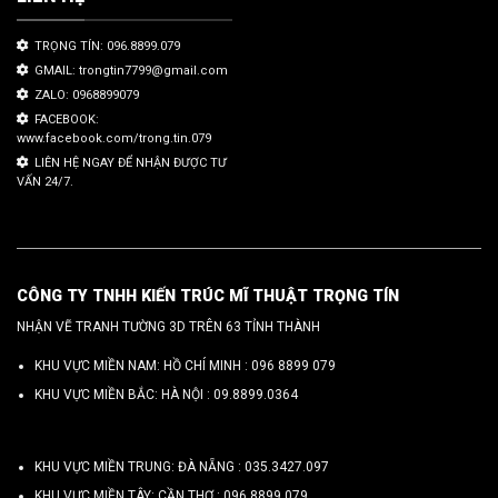
TRỌNG TÍN: 096.8899.079
GMAIL: trongtin7799@gmail.com
ZALO: 0968899079
FACEBOOK:
www.facebook.com/trong.tin.079
LIÊN HỆ NGAY ĐỂ NHẬN ĐƯỢC TƯ
VẤN 24/7.
CÔNG TY TNHH KIẾN TRÚC MĨ THUẬT TRỌNG TÍN
NHẬN VẼ TRANH TƯỜNG 3D TRÊN 63 TỈNH THÀNH
KHU VỰC MIỀN NAM: HỒ CHÍ MINH :
096 8899 079
KHU VỰC MIỀN BẮC: HÀ NỘI :
09.8899.0364
KHU VỰC MIỀN TRUNG: ĐÀ NẴNG :
035.3427.097
KHU VỰC MIỀN TÂY: CẦN THƠ :
096.8899.079