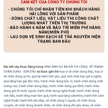
CAM KẾT CỦA CÔNG TY CHÚNG TÔI
- CHÚNG TÔI CHỈ NHẬN TIỀN KHI KHÁCH HÀNG
HÀI LÒNG VỚI SẢN PHẨM
- DÙNG CHẤT LIỆU, VẬT LIỆU THI CÔNG CHẤT
LƯỢNG NHẤT TRÊN THỊ TRƯỜNG
- BẢO HÀNH 6 NĂM VÀ BẢO TRÌ MIỄN PHÍ HÀNG
NĂM(MIỄN PHÍ)
- LAU DỌN VỆ SINH SẠCH SẼ TRẢ NGUYÊN HIỆN
TRẠNG BAN ĐẦU
Bài viết này được đăng trong
HÌNH ẢNH DỰ ÁN ĐÃ THI CÔNG
,
VẼ TRANH
CHÂN DUNG - SƠN DẦU
và được gắn thẻ
họa sĩ vẽ chân dung đẹp
,
họa sĩ
vẽ chân dung uy tín
,
quà kỷ niệm tình yêu
,
quà sinh nhật bạn gái ý nghĩa
,
quà tặng bạn gái độc đáo
,
tranh chân dung bác sĩ
,
tranh chân dung chất
lượng cao
,
tranh chân dung đẹp
,
tranh chân dung gia đình
,
tranh chân
dung gửi đi nước ngoài
,
tranh chân dung nghệ thuật
,
tranh chân dung
sơn dầu
,
tranh lãng mạn làm quà
,
tranh quà tặng valentine
,
tranh tình cảm
nghệ thuật
,
tranh tình yêu đẹp
,
vẽ chân dung 2 người
,
vẽ chân dung
couple
,
vẽ chân dung doanh nhân
,
vẽ chân dung đôi yêu nhau
,
vẽ chân