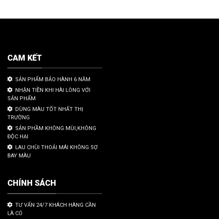
CAM KẾT
SẢN PHẨM BẢO HÀNH 6 NĂM
NHẬN TIỀN KHI HÀI LÒNG VỚI
SẢN PHẨM
DÙNG MÀU TỐT NHẤT THỊ
TRƯỜNG
SẢN PHẦM KHÔNG MÙI,KHÔNG
ĐỘC HẠI
LAU CHÙI THOẢI MÁI KHÔNG SỢ
BAY MÀU
CHÍNH SÁCH
TƯ VẤN 24/7 KHÁCH HÀNG CẦN
LÀ CÓ