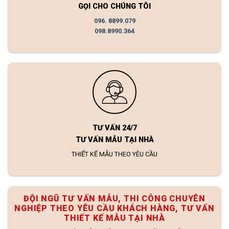
GỌI CHO CHÚNG TÔI
096. 8899.079
098.8990.364
TƯ VẤN 24/7
TƯ VẤN MẪU TẠI NHÀ
THIẾT KẾ MẪU THEO YÊU CẦU
ĐỘI NGŨ TƯ VẤN MẪU, THI CÔNG CHUYÊN
NGHIỆP THEO YÊU CẦU KHÁCH HÀNG, TƯ VẤN
THIẾT KẾ MẪU TẠI NHÀ