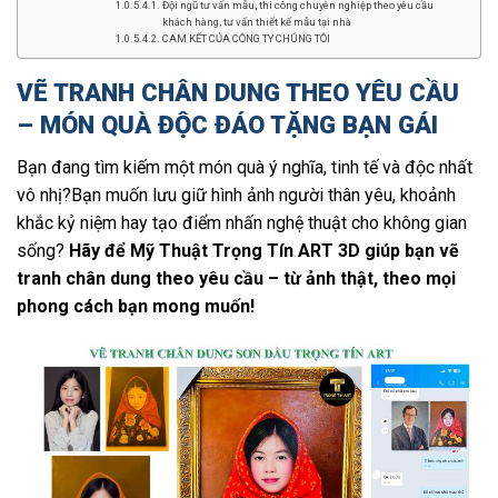
Đội ngũ tư vấn mẫu, thi công chuyên nghiệp theo yêu cầu
khách hàng, tư vấn thiết kế mẫu tại nhà
CAM KẾT CỦA CÔNG TY CHÚNG TÔI
VẼ TRANH CHÂN DUNG THEO YÊU CẦU
– MÓN QUÀ ĐỘC ĐÁO TẶNG BẠN GÁI
Bạn đang tìm kiếm một món quà ý nghĩa, tinh tế và độc nhất
vô nhị?Bạn muốn lưu giữ hình ảnh người thân yêu, khoảnh
khắc kỷ niệm hay tạo điểm nhấn nghệ thuật cho không gian
sống?
Hãy để Mỹ Thuật Trọng Tín ART 3D giúp bạn vẽ
tranh chân dung theo yêu cầu – từ ảnh thật, theo mọi
phong cách bạn mong muốn!