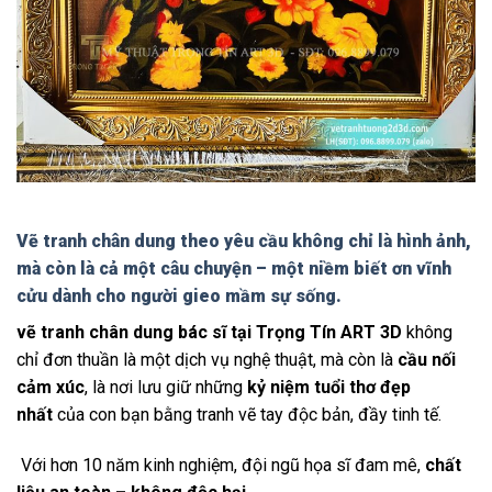
Vẽ tranh chân dung theo yêu cầu không chỉ là hình ảnh,
mà còn là cả một câu chuyện – một niềm biết ơn vĩnh
cửu dành cho người gieo mầm sự sống.
vẽ tranh chân dung bác sĩ tại Trọng Tín ART 3D
không
chỉ đơn thuần là một dịch vụ nghệ thuật, mà còn là
cầu nối
cảm xúc
, là nơi lưu giữ những
kỷ niệm tuổi thơ đẹp
nhất
của con bạn bằng tranh vẽ tay độc bản, đầy tinh tế.
Với hơn 10 năm kinh nghiệm, đội ngũ họa sĩ đam mê,
chất