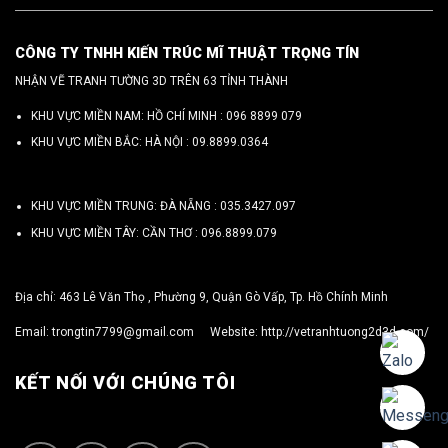
CÔNG TY TNHH KIẾN TRÚC MĨ THUẬT TRỌNG TÍN
NHẬN VẼ TRANH TƯỜNG 3D TRÊN 63 TỈNH THÀNH
KHU VỰC MIỀN NAM: HỒ CHÍ MINH :
096 8899 079
KHU VỰC MIỀN BẮC: HÀ NỘI :
09.8899.0364
KHU VỰC MIỀN TRUNG: ĐÀ NẴNG :
035.3427.097
KHU VỰC MIỀN TÂY: CẦN THƠ :
096.8899.079
Địa chỉ: 463 Lê Văn Thọ , Phường 9, Quận Gò Vấp, Tp. Hồ Chính Minh
Email:
trongtin7799@gmail.com
Website:
http://vetranhtuong2d3d.com/
KẾT NỐI VỚI CHÚNG TÔI