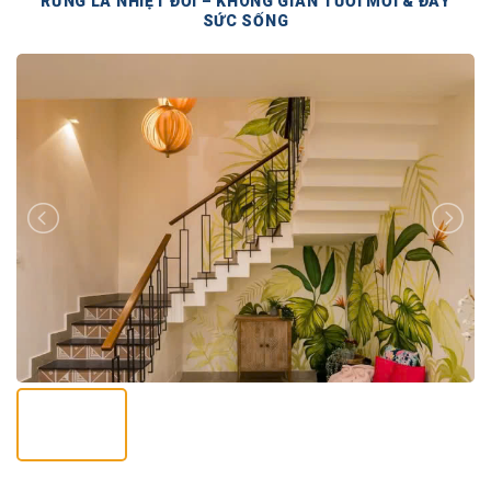
RỪNG LÁ NHIỆT ĐỚI – KHÔNG GIAN TƯƠI MỚI & ĐẦY
SỨC SỐNG