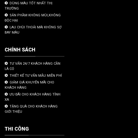
DÙNG MÀU TỐT NHẤT THỊ
TRƯỜNG
SẢN PHẦM KHÔNG MÙI,KHÔNG
ĐỘC HẠI
LAU CHÙI THOẢI MÁI KHÔNG SỢ
BAY MÀU
CHÍNH SÁCH
TƯ VẤN 24/7 KHÁCH HÀNG CẦN
LÀ CÓ
THIẾT KẾ TƯ VẤN MẪU MIỄN PHÍ
GIẢM GIÁ KHUYẾN MÃI CHO
KHÁCH HÀNG
ƯU ĐÃI CHO KHÁCH HÀNG TỈNH
XA
TẶNG QUÀ CHO KHÁCH HÀNG
GIỚI THIỆU
THI CÔNG