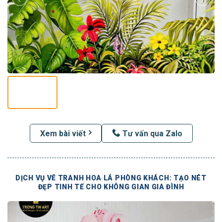
Xem bài viết
Tư vấn qua Zalo
DỊCH VỤ VẼ TRANH HOA LÁ PHÒNG KHÁCH: TẠO NÉT
ĐẸP TINH TẾ CHO KHÔNG GIAN GIA ĐÌNH