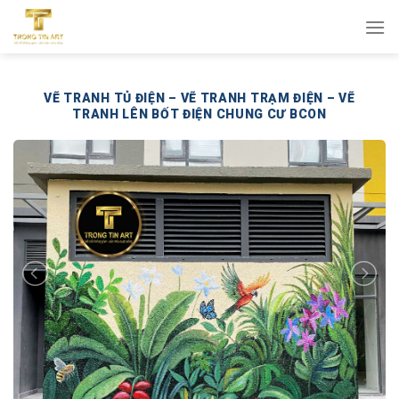
Bỏ
qua
nội
dung
VẼ TRANH TỦ ĐIỆN – VẼ TRANH TRẠM ĐIỆN – VẼ
TRANH LÊN BỐT ĐIỆN CHUNG CƯ BCON