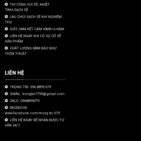
THI CÔNG VUI VẼ, NHIỆT
TÌNH,SẠCH SẼ
LAU CHÙI SẠCH SẼ KHI NGHIỆM
THU
GIẤY CAM KẾT CẢM HÀNH 6 NĂM
LIÊN HỆ NGAY KHI CÓ SỰ CỐ VỀ
SẢN PHẨM
CHẤT LƯỢNG ĐÀM BẢO NHƯ
THỎA THUẬT
LIÊN HỆ
TRỌNG TÍN: 096.8899.079
GMAIL: trongtin7799@gmail.com
ZALO: 0968899079
FACEBOOK:
www.facebook.com/trong.tin.079
LIÊN HỆ NGAY ĐỂ NHẬN ĐƯỢC TƯ
VẤN 24/7.