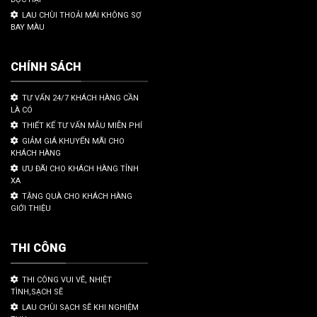
LAU CHÙI THOẢI MÁI KHÔNG SỢ
BAY MÀU
CHÍNH SÁCH
TƯ VẤN 24/7 KHÁCH HÀNG CẦN
LÀ CÓ
THIẾT KẾ TƯ VẤN MẪU MIỄN PHÍ
GIẢM GIÁ KHUYẾN MÃI CHO
KHÁCH HÀNG
ƯU ĐÃI CHO KHÁCH HÀNG TỈNH
XA
TẶNG QUÀ CHO KHÁCH HÀNG
GIỚI THIỆU
THI CÔNG
THI CÔNG VUI VẼ, NHIỆT
TÌNH,SẠCH SẼ
LAU CHÙI SẠCH SẼ KHI NGHIỆM