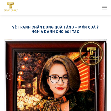
Bỏ
qua
nội
dung
VẼ TRANH CHÂN DUNG QUÀ TẶNG – MÓN QUÀ Ý
NGHĨA DÀNH CHO ĐỐI TÁC