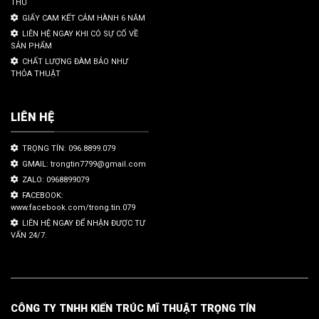
THU
GIẤY CAM KẾT CẢM HÀNH 6 NĂM
LIÊN HỆ NGAY KHI CÓ SỰ CỐ VỀ
SẢN PHẨM
CHẤT LƯỢNG ĐÀM BẢO NHƯ
THỎA THUẬT
LIÊN HỆ
TRỌNG TÍN: 096.8899.079
GMAIL: trongtin7799@gmail.com
ZALO: 0968899079
FACEBOOK:
www.facebook.com/trong.tin.079
LIÊN HỆ NGAY ĐỂ NHẬN ĐƯỢC TƯ
VẤN 24/7.
CÔNG TY TNHH KIẾN TRÚC MĨ THUẬT TRỌNG TÍN