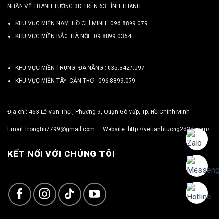
NHẬN VẼ TRANH TƯỜNG 3D TRÊN 63 TỈNH THÀNH
KHU VỰC MIỀN NAM: HỒ CHÍ MINH :
096 8899 079
KHU VỰC MIỀN BẮC: HÀ NỘI :
09.8899.0364
KHU VỰC MIỀN TRUNG: ĐÀ NẴNG :
035.3427.097
KHU VỰC MIỀN TÂY: CẦN THƠ :
096.8899.079
Địa chỉ: 463 Lê Văn Thọ , Phường 9, Quận Gò Vấp, Tp. Hồ Chính Minh
Email:
trongtin7799@gmail.com
Website:
http://vetranhtuong2d3d.com/
KẾT NỐI VỚI CHÚNG TÔI