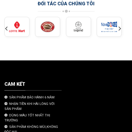
ĐỐI TÁC CỦA CHÚNG TÔI
CAM KẾT
SẢN PHẨM BẢO HÀNH 6 NĂM
NHẬN TIỀN KHI HÀI LÒNG VỚI
SẢN PHẨM
DÙNG MÀU TỐT NHẤT THỊ
TRƯỜNG
SẢN PHẦM KHÔNG MÙI,KHÔNG
ĐỘC HẠI