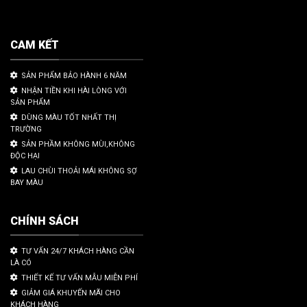
CAM KẾT
SẢN PHẨM BẢO HÀNH 6 NĂM
NHẬN TIỀN KHI HÀI LÒNG VỚI
SẢN PHẨM
DÙNG MÀU TỐT NHẤT THỊ
TRƯỜNG
SẢN PHẦM KHÔNG MÙI,KHÔNG
ĐỘC HẠI
LAU CHÙI THOẢI MÁI KHÔNG SỢ
BAY MÀU
CHÍNH SÁCH
TƯ VẤN 24/7 KHÁCH HÀNG CẦN
LÀ CÓ
THIẾT KẾ TƯ VẤN MẪU MIỄN PHÍ
GIẢM GIÁ KHUYẾN MÃI CHO
KHÁCH HÀNG