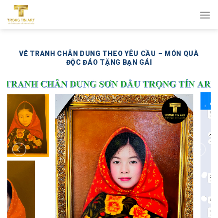
Bỏ
qua
nội
dung
VẼ TRANH CHÂN DUNG THEO YÊU CẦU – MÓN QUÀ
ĐỘC ĐÁO TẶNG BẠN GÁI