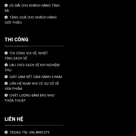
ƯU ĐÃI CHO KHÁCH HÀNG TỈNH
XA
TẶNG QUÀ CHO KHÁCH HÀNG
GIỚI THIỆU
THI CÔNG
THI CÔNG VUI VẼ, NHIỆT
TÌNH,SẠCH SẼ
LAU CHÙI SẠCH SẼ KHI NGHIỆM
THU
GIẤY CAM KẾT CẢM HÀNH 6 NĂM
LIÊN HỆ NGAY KHI CÓ SỰ CỐ VỀ
SẢN PHẨM
CHẤT LƯỢNG ĐÀM BẢO NHƯ
THỎA THUẬT
LIÊN HỆ
TRỌNG TÍN: 096.8899.079