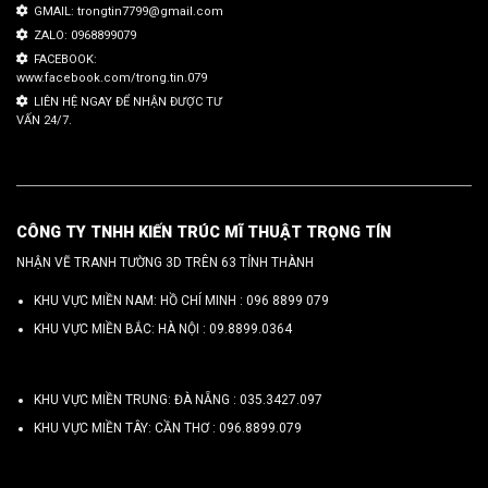
GMAIL: trongtin7799@gmail.com
ZALO: 0968899079
FACEBOOK:
www.facebook.com/trong.tin.079
LIÊN HỆ NGAY ĐỂ NHẬN ĐƯỢC TƯ
VẤN 24/7.
CÔNG TY TNHH KIẾN TRÚC MĨ THUẬT TRỌNG TÍN
NHẬN VẼ TRANH TƯỜNG 3D TRÊN 63 TỈNH THÀNH
KHU VỰC MIỀN NAM: HỒ CHÍ MINH :
096 8899 079
KHU VỰC MIỀN BẮC: HÀ NỘI :
09.8899.0364
KHU VỰC MIỀN TRUNG: ĐÀ NẴNG :
035.3427.097
KHU VỰC MIỀN TÂY: CẦN THƠ :
096.8899.079