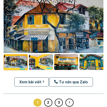
Xem bài viết
Tư vấn qua Zalo
1
2
3