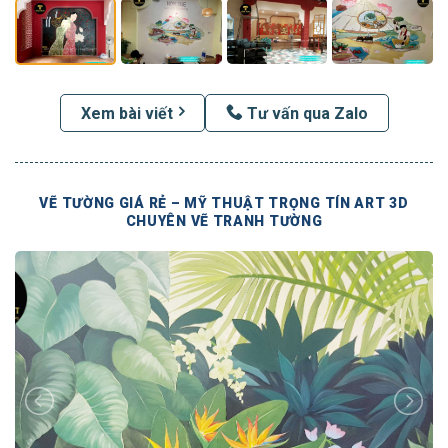
Xem bài viết
Tư vấn qua Zalo
VẼ TƯỜNG GIÁ RẺ – MỸ THUẬT TRỌNG TÍN ART 3D
CHUYÊN VẼ TRANH TƯỜNG