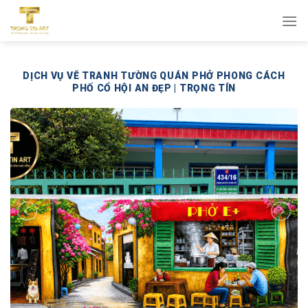
Bỏ
qua
nội
dung
DỊCH VỤ VẼ TRANH TƯỜNG QUÁN PHỞ PHONG CÁCH
PHỐ CỔ HỘI AN ĐẸP | TRỌNG TÍN