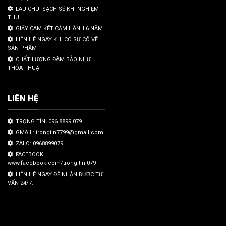
LAU CHÙI SẠCH SẼ KHI NGHIỆM
THU
GIẤY CAM KẾT CẢM HÀNH 6 NĂM
LIÊN HỆ NGAY KHI CÓ SỰ CỐ VỀ
SẢN PHẨM
CHẤT LƯỢNG ĐÀM BẢO NHƯ
THỎA THUẬT
LIÊN HỆ
TRỌNG TÍN: 096.8899.079
GMAIL: trongtin7799@gmail.com
ZALO: 0968899079
FACEBOOK:
www.facebook.com/trong.tin.079
LIÊN HỆ NGAY ĐỂ NHẬN ĐƯỢC TƯ
VẤN 24/7.