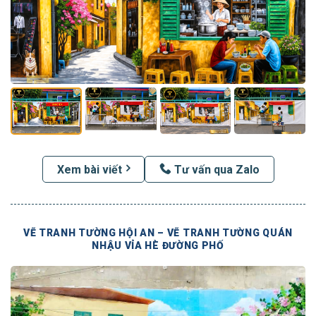
Xem bài viết
Tư vấn qua Zalo
VẼ TRANH TƯỜNG HỘI AN – VẼ TRANH TƯỜNG QUÁN
NHẬU VỈA HÈ ĐƯỜNG PHỐ