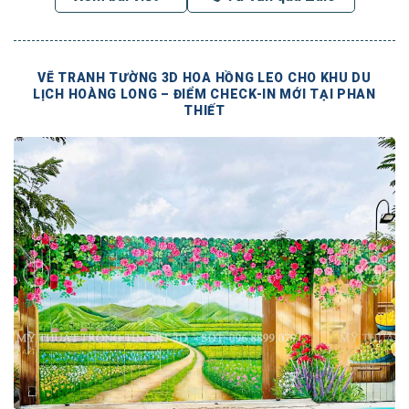
VẼ TRANH TƯỜNG 3D HOA HỒNG LEO CHO KHU DU
LỊCH HOÀNG LONG – ĐIỂM CHECK-IN MỚI TẠI PHAN
THIẾT