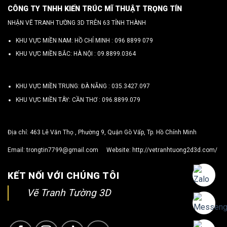
CÔNG TY TNHH KIẾN TRÚC MĨ THUẬT TRỌNG TÍN
NHẬN VẼ TRANH TƯỜNG 3D TRÊN 63 TỈNH THÀNH
KHU VỰC MIỀN NAM: HỒ CHÍ MINH :
096 8899 079
KHU VỰC MIỀN BẮC: HÀ NỘI :
09.8899.0364
KHU VỰC MIỀN TRUNG: ĐÀ NẴNG :
035.3427.097
KHU VỰC MIỀN TÂY: CẦN THƠ :
096.8899.079
Địa chỉ: 463 Lê Văn Thọ , Phường 9, Quận Gò Vấp, Tp. Hồ Chính Minh
Email:
trongtin7799@gmail.com
Website:
http://vetranhtuong2d3d.com/
KẾT NỐI VỚI CHÚNG TÔI
Vẽ Tranh Tường 3D