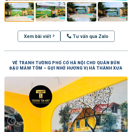
Xem bài viết
Tư vấn qua Zalo
VẼ TRANH TƯỜNG PHỐ CỔ HÀ NỘI CHO QUÁN BÚN
ĐẬU MẮM TÔM – GỢI NHỚ HƯƠNG VỊ HÀ THÀNH XƯA