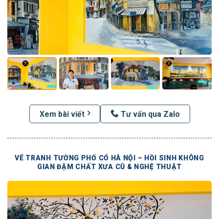
Xem bài viết
Tư vấn qua Zalo
VẼ TRANH TƯỜNG PHỐ CỔ HÀ NỘI – HỒI SINH KHÔNG
GIAN ĐẬM CHẤT XƯA CŨ & NGHỆ THUẬT