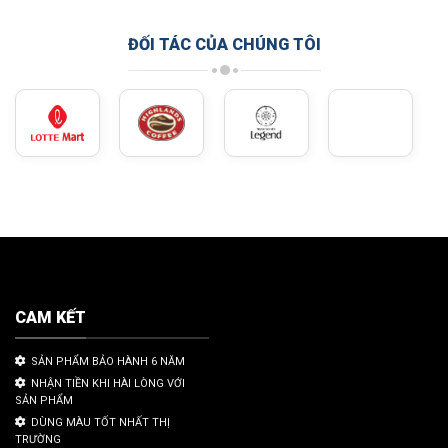
ĐỐI TÁC CỦA CHÚNG TÔI
CAM KẾT
SẢN PHẨM BẢO HÀNH 6 NĂM
NHẬN TIỀN KHI HÀI LÒNG VỚI
SẢN PHẨM
DÙNG MÀU TỐT NHẤT THỊ
TRƯỜNG