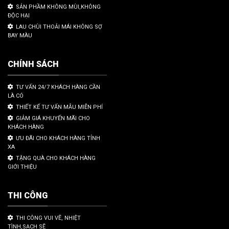
SẢN PHẦM KHÔNG MÙI,KHÔNG
ĐỘC HẠI
LAU CHÙI THOẢI MÁI KHÔNG SỢ
BAY MÀU
CHÍNH SÁCH
TƯ VẤN 24/7 KHÁCH HÀNG CẦN
LÀ CÓ
THIẾT KẾ TƯ VẤN MẪU MIỄN PHÍ
GIẢM GIÁ KHUYẾN MÃI CHO
KHÁCH HÀNG
ƯU ĐÃI CHO KHÁCH HÀNG TỈNH
XA
TẶNG QUÀ CHO KHÁCH HÀNG
GIỚI THIỆU
THI CÔNG
THI CÔNG VUI VẼ, NHIỆT
TÌNH,SẠCH SẼ