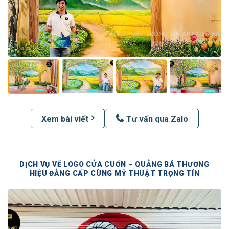
Xem bài viết
Tư vấn qua Zalo
DỊCH VỤ VẼ LOGO CỬA CUỐN – QUẢNG BÁ THƯƠNG
HIỆU ĐẲNG CẤP CÙNG MỸ THUẬT TRỌNG TÍN