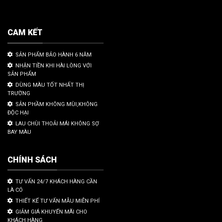
CAM KẾT
SẢN PHẨM BẢO HÀNH 6 NĂM
NHẬN TIỀN KHI HÀI LÒNG VỚI
SẢN PHẨM
DÙNG MÀU TỐT NHẤT THỊ
TRƯỜNG
SẢN PHẦM KHÔNG MÙI,KHÔNG
ĐỘC HẠI
LAU CHÙI THOẢI MÁI KHÔNG SỢ
BAY MÀU
CHÍNH SÁCH
TƯ VẤN 24/7 KHÁCH HÀNG CẦN
LÀ CÓ
THIẾT KẾ TƯ VẤN MẪU MIỄN PHÍ
GIẢM GIÁ KHUYẾN MÃI CHO
KHÁCH HÀNG