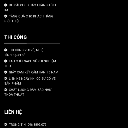
ƯU ĐÃI CHO KHÁCH HÀNG TỈNH
XA
TẶNG QUÀ CHO KHÁCH HÀNG
GIỚI THIỆU
THI CÔNG
THI CÔNG VUI VẼ, NHIỆT
TÌNH,SẠCH SẼ
LAU CHÙI SẠCH SẼ KHI NGHIỆM
THU
GIẤY CAM KẾT CẢM HÀNH 6 NĂM
LIÊN HỆ NGAY KHI CÓ SỰ CỐ VỀ
SẢN PHẨM
CHẤT LƯỢNG ĐÀM BẢO NHƯ
THỎA THUẬT
LIÊN HỆ
TRỌNG TÍN: 096.8899.079