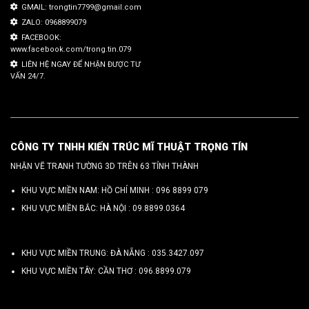
GMAIL: trongtin7799@gmail.com
ZALO: 0968899079
FACEBOOK:
www.facebook.com/trong.tin.079
LIÊN HỆ NGAY ĐỂ NHẬN ĐƯỢC TƯ
VẤN 24/7.
CÔNG TY TNHH KIẾN TRÚC MĨ THUẬT TRỌNG TÍN
NHẬN VẼ TRANH TƯỜNG 3D TRÊN 63 TỈNH THÀNH
KHU VỰC MIỀN NAM: HỒ CHÍ MINH :
096 8899 079
KHU VỰC MIỀN BẮC: HÀ NỘI :
09.8899.0364
KHU VỰC MIỀN TRUNG: ĐÀ NẴNG :
035.3427.097
KHU VỰC MIỀN TÂY: CẦN THƠ :
096.8899.079