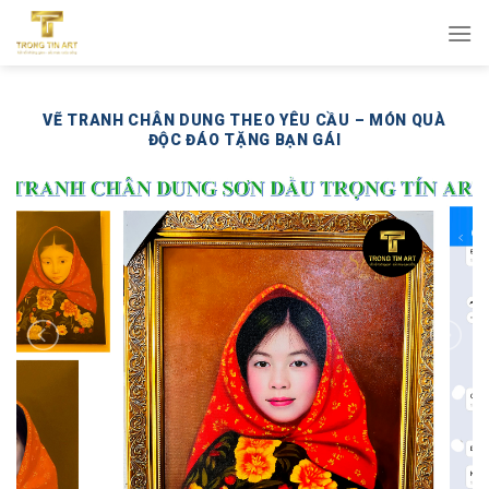
Bỏ
qua
nội
dung
VẼ TRANH CHÂN DUNG THEO YÊU CẦU – MÓN QUÀ
ĐỘC ĐÁO TẶNG BẠN GÁI