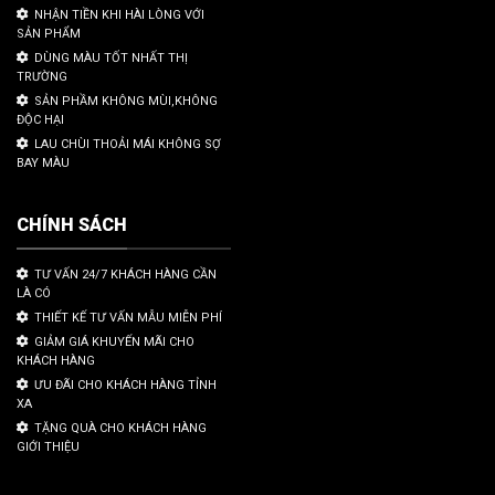
NHẬN TIỀN KHI HÀI LÒNG VỚI
SẢN PHẨM
DÙNG MÀU TỐT NHẤT THỊ
TRƯỜNG
SẢN PHẦM KHÔNG MÙI,KHÔNG
ĐỘC HẠI
LAU CHÙI THOẢI MÁI KHÔNG SỢ
BAY MÀU
CHÍNH SÁCH
TƯ VẤN 24/7 KHÁCH HÀNG CẦN
LÀ CÓ
THIẾT KẾ TƯ VẤN MẪU MIỄN PHÍ
GIẢM GIÁ KHUYẾN MÃI CHO
KHÁCH HÀNG
ƯU ĐÃI CHO KHÁCH HÀNG TỈNH
XA
TẶNG QUÀ CHO KHÁCH HÀNG
GIỚI THIỆU