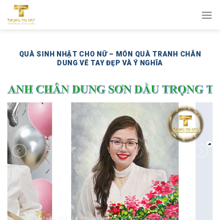
Bỏ
qua
nội
dung
QUÀ SINH NHẬT CHO NỮ – MÓN QUÀ TRANH CHÂN
DUNG VẼ TAY ĐẸP VÀ Ý NGHĨA