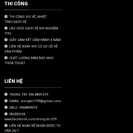
THI CÔNG
THI CÔNG VUI VẼ, NHIỆT
TÌNH,SẠCH SẼ
LAU CHÙI SẠCH SẼ KHI NGHIỆM
THU
GIẤY CAM KẾT CẢM HÀNH 6 NĂM
LIÊN HỆ NGAY KHI CÓ SỰ CỐ VỀ
SẢN PHẨM
CHẤT LƯỢNG ĐÀM BẢO NHƯ
THỎA THUẬT
LIÊN HỆ
TRỌNG TÍN: 096.8899.079
GMAIL: trongtin7799@gmail.com
ZALO: 0968899079
FACEBOOK:
www.facebook.com/trong.tin.079
LIÊN HỆ NGAY ĐỂ NHẬN ĐƯỢC TƯ
VẤN 24/7.