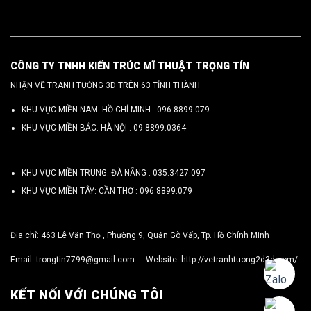
CÔNG TY TNHH KIẾN TRÚC MĨ THUẬT TRỌNG TÍN
NHẬN VẼ TRANH TƯỜNG 3D TRÊN 63 TỈNH THÀNH
KHU VỰC MIỀN NAM: HỒ CHÍ MINH :
096 8899 079
KHU VỰC MIỀN BẮC: HÀ NỘI :
09.8899.0364
KHU VỰC MIỀN TRUNG: ĐÀ NẴNG :
035.3427.097
KHU VỰC MIỀN TÂY: CẦN THƠ :
096.8899.079
Địa chỉ: 463 Lê Văn Thọ , Phường 9, Quận Gò Vấp, Tp. Hồ Chính Minh
Email:
trongtin7799@gmail.com
Website:
http://vetranhtuong2d3d.com/
KẾT NỐI VỚI CHÚNG TÔI