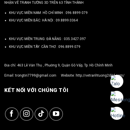
NHẬN VẼ TRANH TƯỜNG 3D TRÊN 63 TỈNH THÀNH
KHU VỰC MIỀN NAM: HỒ CHÍ MINH :
096 8899 079
KHU VỰC MIỀN BẮC: HÀ NỘI :
09.8899.0364
KHU VỰC MIỀN TRUNG: ĐÀ NẴNG :
035.3427.097
KHU VỰC MIỀN TÂY: CẦN THƠ :
096.8899.079
Địa chỉ: 463 Lê Văn Thọ , Phường 9, Quận Gò Vấp, Tp. Hồ Chính Minh
Email:
trongtin7799@gmail.com
Website:
http://vetranhtuong2d3d.com/
KẾT NỐI VỚI CHÚNG TÔI