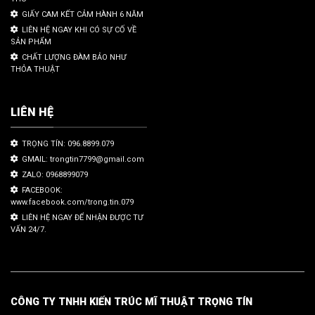
GIẤY CAM KẾT CẢM HÀNH 6 NĂM
LIÊN HỆ NGAY KHI CÓ SỰ CỐ VỀ
SẢN PHẨM
CHẤT LƯỢNG ĐÀM BẢO NHƯ
THỎA THUẬT
LIÊN HỆ
TRỌNG TÍN: 096.8899.079
GMAIL: trongtin7799@gmail.com
ZALO: 0968899079
FACEBOOK:
www.facebook.com/trong.tin.079
LIÊN HỆ NGAY ĐỂ NHẬN ĐƯỢC TƯ
VẤN 24/7.
CÔNG TY TNHH KIẾN TRÚC MĨ THUẬT TRỌNG TÍN