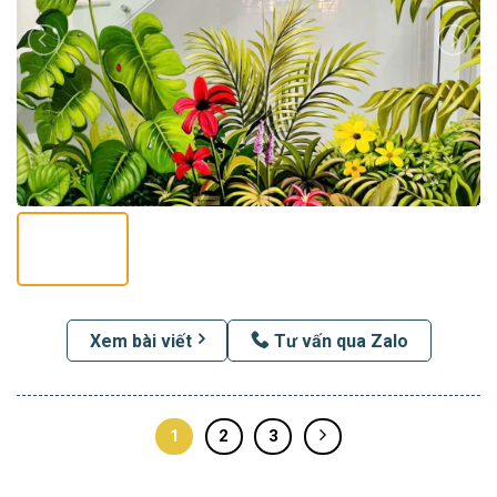
Xem bài viết
Tư vấn qua Zalo
1
2
3