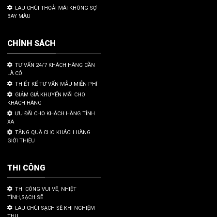
LAU CHÙI THOẢI MÁI KHÔNG SỢ
BAY MÀU
CHÍNH SÁCH
TƯ VẤN 24/7 KHÁCH HÀNG CẦN
LÀ CÓ
THIẾT KẾ TƯ VẤN MẪU MIỄN PHÍ
GIẢM GIÁ KHUYẾN MÃI CHO
KHÁCH HÀNG
ƯU ĐÃI CHO KHÁCH HÀNG TỈNH
XA
TẶNG QUÀ CHO KHÁCH HÀNG
GIỚI THIỆU
THI CÔNG
THI CÔNG VUI VẼ, NHIỆT
TÌNH,SẠCH SẼ
LAU CHÙI SẠCH SẼ KHI NGHIỆM
THU