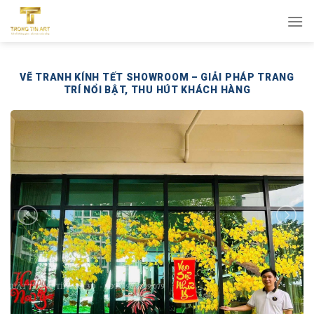
Bỏ
qua
nội
dung
VẼ TRANH KÍNH TẾT SHOWROOM – GIẢI PHÁP TRANG
TRÍ NỔI BẬT, THU HÚT KHÁCH HÀNG