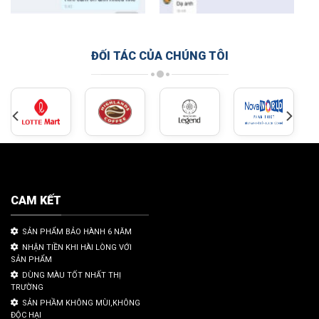
ĐỐI TÁC CỦA CHÚNG TÔI
CAM KẾT
SẢN PHẨM BẢO HÀNH 6 NĂM
NHẬN TIỀN KHI HÀI LÒNG VỚI
SẢN PHẨM
DÙNG MÀU TỐT NHẤT THỊ
TRƯỜNG
SẢN PHẦM KHÔNG MÙI,KHÔNG
ĐỘC HẠI