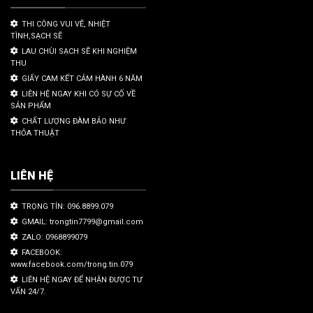
THI CÔNG VUI VẼ, NHIỆT
TÌNH,SẠCH SẼ
LAU CHÙI SẠCH SẼ KHI NGHIỆM
THU
GIẤY CAM KẾT CẢM HÀNH 6 NĂM
LIÊN HỆ NGAY KHI CÓ SỰ CỐ VỀ
SẢN PHẨM
CHẤT LƯỢNG ĐÀM BẢO NHƯ
THỎA THUẬT
LIÊN HỆ
TRỌNG TÍN: 096.8899.079
GMAIL: trongtin7799@gmail.com
ZALO: 0968899079
FACEBOOK:
www.facebook.com/trong.tin.079
LIÊN HỆ NGAY ĐỂ NHẬN ĐƯỢC TƯ
VẤN 24/7.