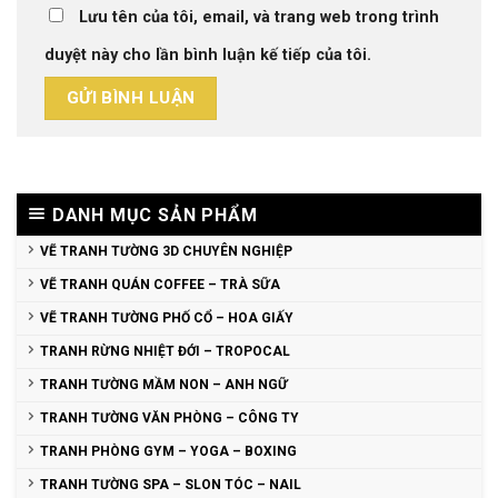
Lưu tên của tôi, email, và trang web trong trình
duyệt này cho lần bình luận kế tiếp của tôi.
DANH MỤC SẢN PHẨM
VẼ TRANH TƯỜNG 3D CHUYÊN NGHIỆP
VẼ TRANH QUÁN COFFEE – TRÀ SỮA
VẼ TRANH TƯỜNG PHỐ CỔ – HOA GIẤY
TRANH RỪNG NHIỆT ĐỚI – TROPOCAL
TRANH TƯỜNG MẦM NON – ANH NGỮ
TRANH TƯỜNG VĂN PHÒNG – CÔNG TY
TRANH PHÒNG GYM – YOGA – BOXING
TRANH TƯỜNG SPA – SLON TÓC – NAIL