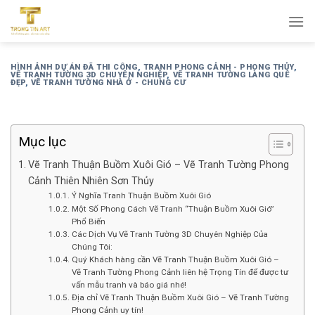
Bỏ
qua
nội
dung
HÌNH ẢNH DỰ ÁN ĐÃ THI CÔNG
,
TRANH PHONG CẢNH - PHONG THỦY
,
VẼ TRANH TƯỜNG 3D CHUYÊN NGHIỆP
,
VẼ TRANH TƯỜNG LÀNG QUÊ
ĐẸP
,
VẼ TRANH TƯỜNG NHÀ Ở - CHUNG CƯ
Mục lục
Vẽ Tranh Thuận Buồm Xuôi Gió – Vẽ Tranh Tường Phong
Cảnh Thiên Nhiên Sơn Thủy
Ý Nghĩa Tranh Thuận Buồm Xuôi Gió
Một Số Phong Cách Vẽ Tranh “Thuận Buồm Xuôi Gió”
Phổ Biến
Các Dịch Vụ Vẽ Tranh Tường 3D Chuyên Nghiệp Của
Chúng Tôi:
Quý Khách hàng cần Vẽ Tranh Thuận Buồm Xuôi Gió –
Vẽ Tranh Tường Phong Cảnh liên hệ Trọng Tín để được tư
vấn mẫu tranh và báo giá nhé!
Địa chỉ Vẽ Tranh Thuận Buồm Xuôi Gió – Vẽ Tranh Tường
Phong Cảnh uy tín!