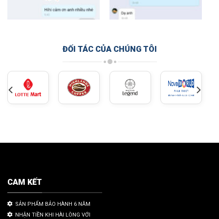
ĐỐI TÁC CỦA CHÚNG TÔI
CAM KẾT
SẢN PHẨM BẢO HÀNH 6 NĂM
NHẬN TIỀN KHI HÀI LÒNG VỚI