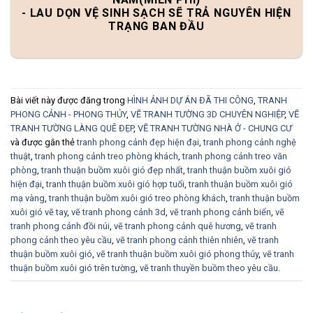
- LAU DỌN VỆ SINH SẠCH SẼ TRẢ NGUYÊN HIỆN
TRẠNG BAN ĐẦU
Bài viết này được đăng trong
HÌNH ẢNH DỰ ÁN ĐÃ THI CÔNG
,
TRANH
PHONG CẢNH - PHONG THỦY
,
VẼ TRANH TƯỜNG 3D CHUYÊN NGHIỆP
,
VẼ
TRANH TƯỜNG LÀNG QUÊ ĐẸP
,
VẼ TRANH TƯỜNG NHÀ Ở - CHUNG CƯ
và được gắn thẻ
tranh phong cảnh đẹp hiện đại
,
tranh phong cảnh nghệ
thuật
,
tranh phong cảnh treo phòng khách
,
tranh phong cảnh treo văn
phòng
,
tranh thuận buồm xuôi gió đẹp nhất
,
tranh thuận buồm xuôi gió
hiện đại
,
tranh thuận buồm xuôi gió hợp tuổi
,
tranh thuận buồm xuôi gió
mạ vàng
,
tranh thuận buồm xuôi gió treo phòng khách
,
tranh thuận buồm
xuôi gió vẽ tay
,
vẽ tranh phong cảnh 3d
,
vẽ tranh phong cảnh biển
,
vẽ
tranh phong cảnh đồi núi
,
vẽ tranh phong cảnh quê hương
,
vẽ tranh
phong cảnh theo yêu cầu
,
vẽ tranh phong cảnh thiên nhiên
,
vẽ tranh
thuận buồm xuôi gió
,
vẽ tranh thuận buồm xuôi gió phong thủy
,
vẽ tranh
thuận buồm xuôi gió trên tường
,
vẽ tranh thuyền buồm theo yêu cầu
.