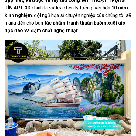
đẹp mắt, và được vẽ tay thủ công
,
MỸ THUẬT TRỌNG
TÍN ART 3D
chính là sự lựa chọn lý tưởng. Với hơn
10 năm
kinh nghiệm
, đội ngũ họa sĩ chuyên nghiệp của chúng tôi sẽ
mang đến cho bạn
tác phẩm tranh thuận buồm xuôi gió
độc đáo và đậm chất nghệ thuật.