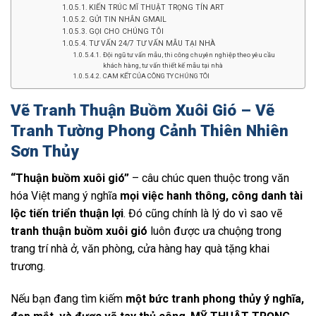
KIẾN TRÚC MĨ THUẬT TRỌNG TÍN ART
GỬI TIN NHẮN GMAIL
GỌI CHO CHÚNG TÔI
TƯ VẤN 24/7 TƯ VẤN MẪU TẠI NHÀ
Đội ngũ tư vấn mẫu, thi công chuyên nghiệp theo yêu cầu
khách hàng, tư vấn thiết kế mẫu tại nhà
CAM KẾT CỦA CÔNG TY CHÚNG TÔI
Vẽ Tranh Thuận Buồm Xuôi Gió – Vẽ
Tranh Tường Phong Cảnh Thiên Nhiên
Sơn Thủy
“Thuận buồm xuôi gió”
– câu chúc quen thuộc trong văn
hóa Việt mang ý nghĩa
mọi việc hanh thông, công danh tài
lộc tiến triển thuận lợi
. Đó cũng chính là lý do vì sao vẽ
tranh thuận buồm xuôi gió
luôn được ưa chuộng trong
trang trí nhà ở, văn phòng, cửa hàng hay quà tặng khai
trương.
Nếu bạn đang tìm kiếm
một bức tranh phong thủy ý nghĩa,