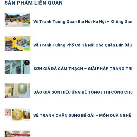
SẢN PHẨM LIÊN QUAN
Vẽ Tranh Tường Quán Bia Hơi Hà Nội – Không Gian 
Vẽ Tranh Tường Phố Cổ Hà Nội Cho Quán Bún Đậu M
SƠN GIẢ ĐÁ CẨM THẠCH – GIẢI PHÁP TRANG TRÍ S
BÁO GIÁ SƠN HIỆU ỨNG BÊ TÔNG | THI CÔNG CHUY
VẼ TRANH CHÂN DUNG BÉ GÁI – MÓN QUÀ NGHỆ TH