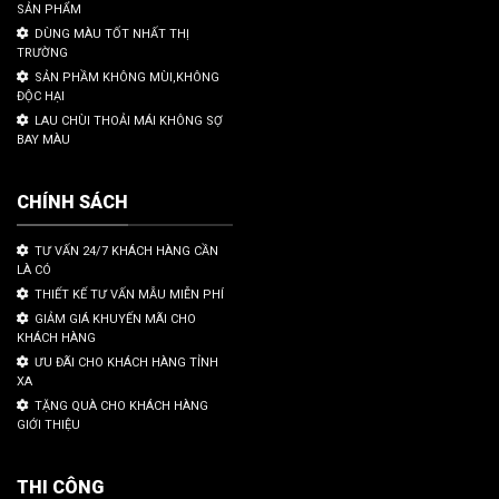
SẢN PHẨM
DÙNG MÀU TỐT NHẤT THỊ
TRƯỜNG
SẢN PHẦM KHÔNG MÙI,KHÔNG
ĐỘC HẠI
LAU CHÙI THOẢI MÁI KHÔNG SỢ
BAY MÀU
CHÍNH SÁCH
TƯ VẤN 24/7 KHÁCH HÀNG CẦN
LÀ CÓ
THIẾT KẾ TƯ VẤN MẪU MIỄN PHÍ
GIẢM GIÁ KHUYẾN MÃI CHO
KHÁCH HÀNG
ƯU ĐÃI CHO KHÁCH HÀNG TỈNH
XA
TẶNG QUÀ CHO KHÁCH HÀNG
GIỚI THIỆU
THI CÔNG