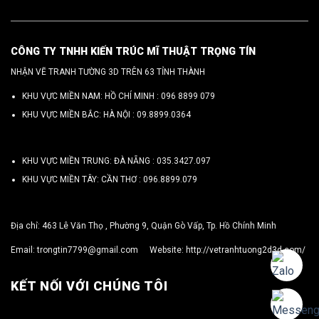
CÔNG TY TNHH KIẾN TRÚC MĨ THUẬT TRỌNG TÍN
NHẬN VẼ TRANH TƯỜNG 3D TRÊN 63 TỈNH THÀNH
KHU VỰC MIỀN NAM: HỒ CHÍ MINH :
096 8899 079
KHU VỰC MIỀN BẮC: HÀ NỘI :
09.8899.0364
KHU VỰC MIỀN TRUNG: ĐÀ NẴNG :
035.3427.097
KHU VỰC MIỀN TÂY: CẦN THƠ :
096.8899.079
Địa chỉ: 463 Lê Văn Thọ , Phường 9, Quận Gò Vấp, Tp. Hồ Chính Minh
Email:
trongtin7799@gmail.com
Website:
http://vetranhtuong2d3d.com/
KẾT NỐI VỚI CHÚNG TÔI