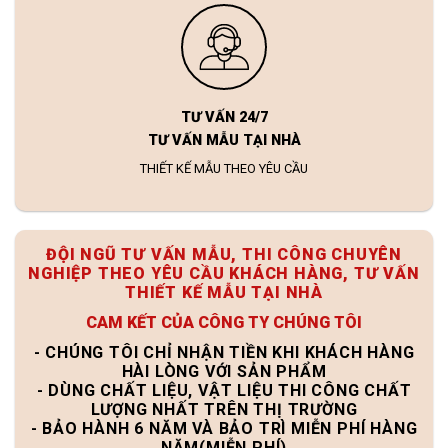
TƯ VẤN 24/7
TƯ VẤN MẪU TẠI NHÀ
THIẾT KẾ MẪU THEO YÊU CẦU
ĐỘI NGŨ TƯ VẤN MẪU, THI CÔNG CHUYÊN
NGHIỆP THEO YÊU CẦU KHÁCH HÀNG, TƯ VẤN
THIẾT KẾ MẪU TẠI NHÀ
CAM KẾT CỦA CÔNG TY CHÚNG TÔI
- CHÚNG TÔI CHỈ NHẬN TIỀN KHI KHÁCH HÀNG
HÀI LÒNG VỚI SẢN PHẨM
- DÙNG CHẤT LIỆU, VẬT LIỆU THI CÔNG CHẤT
LƯỢNG NHẤT TRÊN THỊ TRƯỜNG
- BẢO HÀNH 6 NĂM VÀ BẢO TRÌ MIỄN PHÍ HÀNG
NĂM(MIỄN PHÍ)