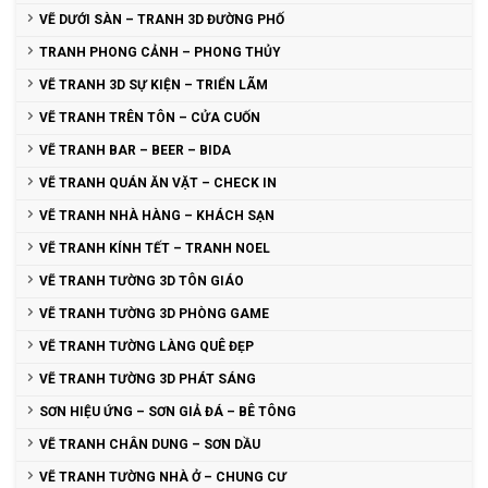
VẼ DƯỚI SÀN – TRANH 3D ĐƯỜNG PHỐ
TRANH PHONG CẢNH – PHONG THỦY
VẼ TRANH 3D SỰ KIỆN – TRIỂN LÃM
VẼ TRANH TRÊN TÔN – CỬA CUỐN
VẼ TRANH BAR – BEER – BIDA
VẼ TRANH QUÁN ĂN VẶT – CHECK IN
VẼ TRANH NHÀ HÀNG – KHÁCH SẠN
VẼ TRANH KÍNH TẾT – TRANH NOEL
VẼ TRANH TƯỜNG 3D TÔN GIÁO
VẼ TRANH TƯỜNG 3D PHÒNG GAME
VẼ TRANH TƯỜNG LÀNG QUÊ ĐẸP
VẼ TRANH TƯỜNG 3D PHÁT SÁNG
SƠN HIỆU ỨNG – SƠN GIẢ ĐÁ – BÊ TÔNG
VẼ TRANH CHÂN DUNG – SƠN DẦU
VẼ TRANH TƯỜNG NHÀ Ở – CHUNG CƯ