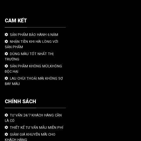
CAM KẾT
SẢN PHẨM BẢO HÀNH 6 NĂM
NHẬN TIỀN KHI HÀI LÒNG VỚI
SẢN PHẨM
DÙNG MÀU TỐT NHẤT THỊ
TRƯỜNG
SẢN PHẦM KHÔNG MÙI,KHÔNG
ĐỘC HẠI
LAU CHÙI THOẢI MÁI KHÔNG SỢ
BAY MÀU
CHÍNH SÁCH
TƯ VẤN 24/7 KHÁCH HÀNG CẦN
LÀ CÓ
THIẾT KẾ TƯ VẤN MẪU MIỄN PHÍ
GIẢM GIÁ KHUYẾN MÃI CHO
KHÁCH HÀNG