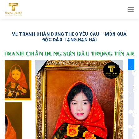
Bỏ
qua
nội
dung
VẼ TRANH CHÂN DUNG THEO YÊU CẦU – MÓN QUÀ
ĐỘC ĐÁO TẶNG BẠN GÁI