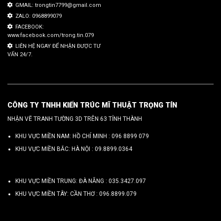
GMAIL: trongtin7799@gmail.com
ZALO: 0968899079
FACEBOOK:
www.facebook.com/trong.tin.079
LIÊN HỆ NGAY ĐỂ NHẬN ĐƯỢC TƯ
VẤN 24/7.
CÔNG TY TNHH KIẾN TRÚC MĨ THUẬT TRỌNG TÍN
NHẬN VẼ TRANH TƯỜNG 3D TRÊN 63 TỈNH THÀNH
KHU VỰC MIỀN NAM: HỒ CHÍ MINH :
096 8899 079
KHU VỰC MIỀN BẮC: HÀ NỘI :
09.8899.0364
KHU VỰC MIỀN TRUNG: ĐÀ NẴNG :
035.3427.097
KHU VỰC MIỀN TÂY: CẦN THƠ :
096.8899.079