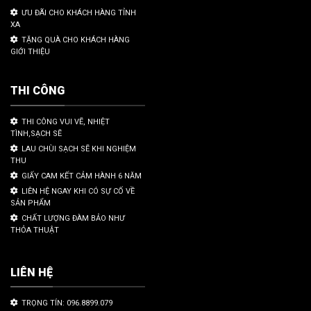
ƯU ĐÃI CHO KHÁCH HÀNG TỈNH
XA
TẶNG QUÀ CHO KHÁCH HÀNG
GIỚI THIỆU
THI CÔNG
THI CÔNG VUI VẼ, NHIỆT
TÌNH,SẠCH SẼ
LAU CHÙI SẠCH SẼ KHI NGHIỆM
THU
GIẤY CAM KẾT CẢM HÀNH 6 NĂM
LIÊN HỆ NGAY KHI CÓ SỰ CỐ VỀ
SẢN PHẨM
CHẤT LƯỢNG ĐÀM BẢO NHƯ
THỎA THUẬT
LIÊN HỆ
TRỌNG TÍN: 096.8899.079