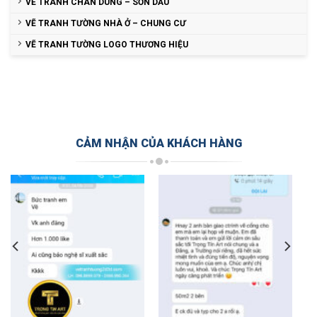
VẼ TRANH CHÂN DUNG – SƠN DẦU
VẼ TRANH TƯỜNG NHÀ Ở – CHUNG CƯ
VẼ TRANH TƯỜNG LOGO THƯƠNG HIỆU
CẢM NHẬN CỦA KHÁCH HÀNG