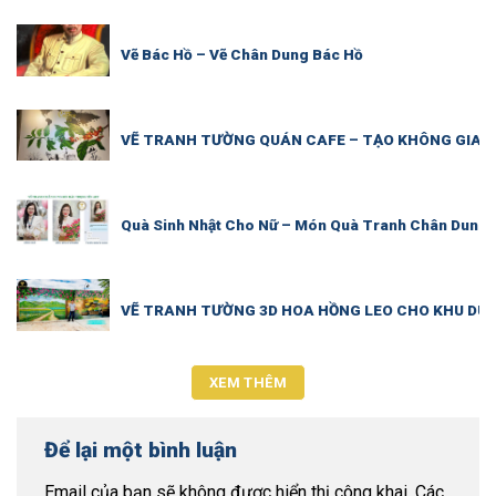
Vẽ Bác Hồ – Vẽ Chân Dung Bác Hồ
VẼ TRANH TƯỜNG QUÁN CAFE – TẠO KHÔNG GIAN “
Quà Sinh Nhật Cho Nữ – Món Quà Tranh Chân Dung V
VẼ TRANH TƯỜNG 3D HOA HỒNG LEO CHO KHU DU L
XEM THÊM
Để lại một bình luận
Email của bạn sẽ không được hiển thị công khai.
Các