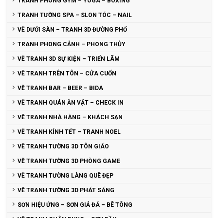
TRANH PHÒNG GYM – YOGA – BOXING
TRANH TƯỜNG SPA – SLON TÓC – NAIL
VẼ DƯỚI SÀN – TRANH 3D ĐƯỜNG PHỐ
TRANH PHONG CẢNH – PHONG THỦY
VẼ TRANH 3D SỰ KIỆN – TRIỂN LÃM
VẼ TRANH TRÊN TÔN – CỬA CUỐN
VẼ TRANH BAR – BEER – BIDA
VẼ TRANH QUÁN ĂN VẶT – CHECK IN
VẼ TRANH NHÀ HÀNG – KHÁCH SẠN
VẼ TRANH KÍNH TẾT – TRANH NOEL
VẼ TRANH TƯỜNG 3D TÔN GIÁO
VẼ TRANH TƯỜNG 3D PHÒNG GAME
VẼ TRANH TƯỜNG LÀNG QUÊ ĐẸP
VẼ TRANH TƯỜNG 3D PHÁT SÁNG
SƠN HIỆU ỨNG – SƠN GIẢ ĐÁ – BÊ TÔNG