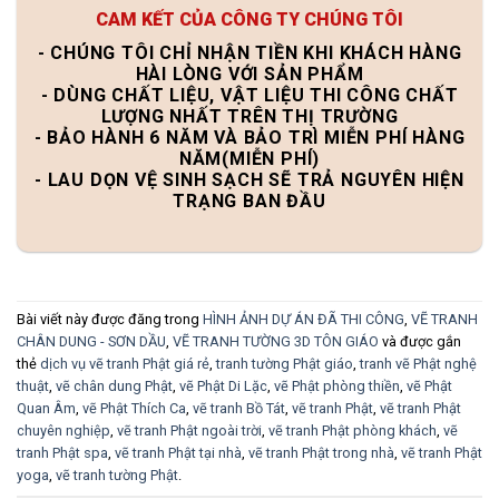
CAM KẾT CỦA CÔNG TY CHÚNG TÔI
- CHÚNG TÔI CHỈ NHẬN TIỀN KHI KHÁCH HÀNG
HÀI LÒNG VỚI SẢN PHẨM
- DÙNG CHẤT LIỆU, VẬT LIỆU THI CÔNG CHẤT
LƯỢNG NHẤT TRÊN THỊ TRƯỜNG
- BẢO HÀNH 6 NĂM VÀ BẢO TRÌ MIỄN PHÍ HÀNG
NĂM(MIỄN PHÍ)
- LAU DỌN VỆ SINH SẠCH SẼ TRẢ NGUYÊN HIỆN
TRẠNG BAN ĐẦU
Bài viết này được đăng trong
HÌNH ẢNH DỰ ÁN ĐÃ THI CÔNG
,
VẼ TRANH
CHÂN DUNG - SƠN DẦU
,
VẼ TRANH TƯỜNG 3D TÔN GIÁO
và được gắn
thẻ
dịch vụ vẽ tranh Phật giá rẻ
,
tranh tường Phật giáo
,
tranh vẽ Phật nghệ
thuật
,
vẽ chân dung Phật
,
vẽ Phật Di Lặc
,
vẽ Phật phòng thiền
,
vẽ Phật
Quan Âm
,
vẽ Phật Thích Ca
,
vẽ tranh Bồ Tát
,
vẽ tranh Phật
,
vẽ tranh Phật
chuyên nghiệp
,
vẽ tranh Phật ngoài trời
,
vẽ tranh Phật phòng khách
,
vẽ
tranh Phật spa
,
vẽ tranh Phật tại nhà
,
vẽ tranh Phật trong nhà
,
vẽ tranh Phật
yoga
,
vẽ tranh tường Phật
.