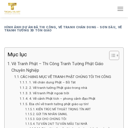
Bỏ
qua
nội
dung
HÌNH ẢNH DỰ ÁN ĐÃ THI CÔNG
,
VẼ TRANH CHÂN DUNG - SƠN DẦU
,
VẼ
TRANH TƯỜNG 3D TÔN GIÁO
Mục lục
Vẽ Tranh Phật – Thi Công Tranh Tường Phật Giáo
Chuyên Nghiệp
CÁC HẠNG MỤC VẼ TRANH PHẬT CHÚNG TÔI THI CÔNG
1. Vẽ chân dung Phật – Bồ Tát
2. Vẽ tranh tường Phật giáo trong nhà
3. Vẽ tranh Phật ngoài trời
4. Vẽ cảnh Phật tích – phong cảnh đạo Phật
Địa chỉ vẽ tranh tường phật giáo uy tín!
KIẾN TRÚC MĨ THUẬT TRỌNG TÍN ART
GỬI TIN NHẮN GMAIL
GỌI CHO CHÚNG TÔI
TƯ VẤN 24/7 TƯ VẤN MẪU TẠI NHÀ