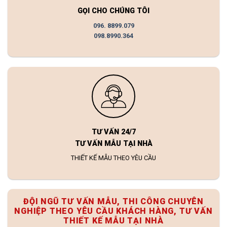
GỌI CHO CHÚNG TÔI
096. 8899.079
098.8990.364
TƯ VẤN 24/7
TƯ VẤN MẪU TẠI NHÀ
THIẾT KẾ MẪU THEO YÊU CẦU
ĐỘI NGŨ TƯ VẤN MẪU, THI CÔNG CHUYÊN
NGHIỆP THEO YÊU CẦU KHÁCH HÀNG, TƯ VẤN
THIẾT KẾ MẪU TẠI NHÀ