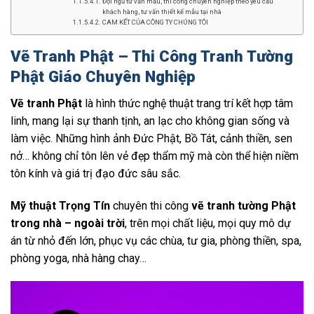
Đội ngũ tư vấn mẫu, thi công chuyên nghiệp theo yêu cầu
khách hàng, tư vấn thiết kế mẫu tại nhà
CAM KẾT CỦA CÔNG TY CHÚNG TÔI
Vẽ Tranh Phật – Thi Công Tranh Tường
Phật Giáo Chuyên Nghiệp
Vẽ tranh Phật
là hình thức nghệ thuật trang trí kết hợp tâm
linh, mang lại sự thanh tịnh, an lạc cho không gian sống và
làm việc. Những hình ảnh Đức Phật, Bồ Tát, cảnh thiền, sen
nở… không chỉ tôn lên vẻ đẹp thẩm mỹ mà còn thể hiện niềm
tôn kính và giá trị đạo đức sâu sắc.
Mỹ thuật Trọng Tín
chuyên thi công
vẽ tranh tường Phật
trong nhà – ngoài trời
, trên mọi chất liệu, mọi quy mô dự
án từ nhỏ đến lớn, phục vụ các chùa, tư gia, phòng thiền, spa,
phòng yoga, nhà hàng chay…