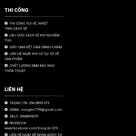
THI CÔNG
THI CÔNG VUI VẼ, NHIỆT
TÌNH,SẠCH SẼ
LAU CHÙI SẠCH SẼ KHI NGHIỆM
THU
GIẤY CAM KẾT CẢM HÀNH 6 NĂM
LIÊN HỆ NGAY KHI CÓ SỰ CỐ VỀ
SẢN PHẨM
CHẤT LƯỢNG ĐÀM BẢO NHƯ
THỎA THUẬT
LIÊN HỆ
TRỌNG TÍN: 096.8899.079
GMAIL: trongtin7799@gmail.com
ZALO: 0968899079
FACEBOOK:
www.facebook.com/trong.tin.079
LIÊN HỆ NGAY ĐỂ NHẬN ĐƯỢC TƯ