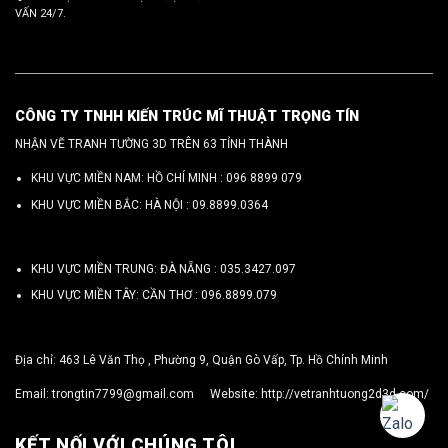
VẤN 24/7.
CÔNG TY TNHH KIẾN TRÚC MĨ THUẬT TRỌNG TÍN
NHẬN VẼ TRANH TƯỜNG 3D TRÊN 63 TỈNH THÀNH
KHU VỰC MIỀN NAM: HỒ CHÍ MINH :
096 8899 079
KHU VỰC MIỀN BẮC: HÀ NỘI :
09.8899.0364
KHU VỰC MIỀN TRUNG: ĐÀ NẴNG :
035.3427.097
KHU VỰC MIỀN TÂY: CẦN THƠ :
096.8899.079
Địa chỉ: 463 Lê Văn Thọ , Phường 9, Quận Gò Vấp, Tp. Hồ Chính Minh
Email:
trongtin7799@gmail.com
Website:
http://vetranhtuong2d3d.com/
KẾT NỐI VỚI CHÚNG TÔI