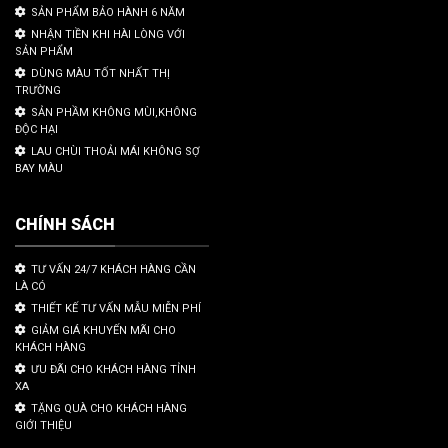
SẢN PHẨM BẢO HÀNH 6 NĂM
NHẬN TIỀN KHI HÀI LÒNG VỚI
SẢN PHẨM
DÙNG MÀU TỐT NHẤT THỊ
TRƯỜNG
SẢN PHẦM KHÔNG MÙI,KHÔNG
ĐỘC HẠI
LAU CHÙI THOẢI MÁI KHÔNG SỢ
BAY MÀU
CHÍNH SÁCH
TƯ VẤN 24/7 KHÁCH HÀNG CẦN
LÀ CÓ
THIẾT KẾ TƯ VẤN MẪU MIỄN PHÍ
GIẢM GIÁ KHUYẾN MÃI CHO
KHÁCH HÀNG
ƯU ĐÃI CHO KHÁCH HÀNG TỈNH
XA
TẶNG QUÀ CHO KHÁCH HÀNG
GIỚI THIỆU