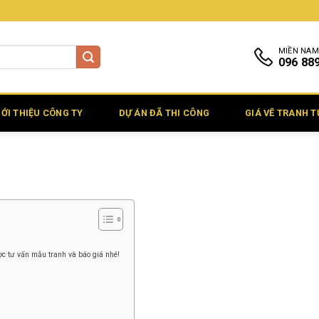
MIỀN NAM
096 88
IỚI THIỆU CÔNG TY
DỰ ÁN ĐÃ THI CÔNG
GIÁ VẼ TRANH 
c tư vấn mẫu tranh và báo giá nhé!