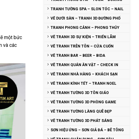
TRANH TƯỜNG SPA – SLON TÓC – NAIL
VẼ DƯỚI SÀN – TRANH 3D ĐƯỜNG PHỐ
TRANH PHONG CẢNH – PHONG THỦY
vẽ một bức
VẼ TRANH 3D SỰ KIỆN – TRIỂN LÃM
n và các
VẼ TRANH TRÊN TÔN – CỬA CUỐN
VẼ TRANH BAR – BEER – BIDA
VẼ TRANH QUÁN ĂN VẶT – CHECK IN
VẼ TRANH NHÀ HÀNG – KHÁCH SẠN
VẼ TRANH KÍNH TẾT – TRANH NOEL
VẼ TRANH TƯỜNG 3D TÔN GIÁO
VẼ TRANH TƯỜNG 3D PHÒNG GAME
VẼ TRANH TƯỜNG LÀNG QUÊ ĐẸP
VẼ TRANH TƯỜNG 3D PHÁT SÁNG
SƠN HIỆU ỨNG – SƠN GIẢ ĐÁ – BÊ TÔNG