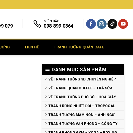
MIỀN BẮC
99 079
098 899 0364
TƯỜNG
LIÊN HỆ
TRANH TƯỜNG QUÁN CAFE
DANH MỤC SẢN PHẨM
VẼ TRANH TƯỜNG 3D CHUYÊN NGHIỆP
VẼ TRANH QUÁN COFFEE – TRÀ SỮA
VẼ TRANH TƯỜNG PHỐ CỔ – HOA GIẤY
TRANH RỪNG NHIỆT ĐỚI – TROPOCAL
TRANH TƯỜNG MẦM NON – ANH NGỮ
TRANH TƯỜNG VĂN PHÒNG – CÔNG TY
TRANH PHÒNG GYM – YOGA – BOXING