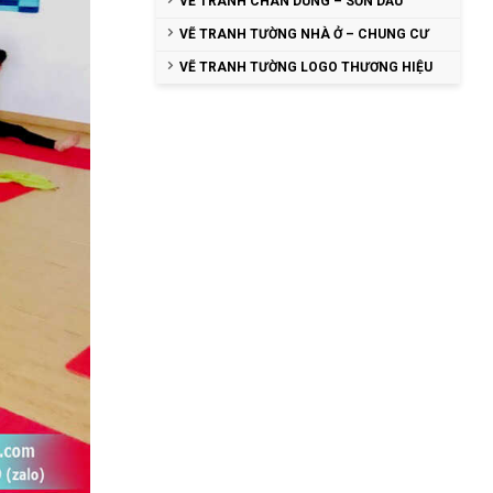
VẼ TRANH CHÂN DUNG – SƠN DẦU
VẼ TRANH TƯỜNG NHÀ Ở – CHUNG CƯ
VẼ TRANH TƯỜNG LOGO THƯƠNG HIỆU