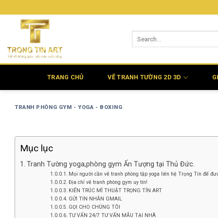
Bỏ
qua
nội
dung
TRANG CHỦ
VẼ TRANH TƯỜNG 2D 3D
G
TRANH PHÒNG GYM - YOGA - BOXING
Mục lục
Tranh Tường yoga,phòng gym Ấn Tượng tại Thủ Đức.
Mọi người cần vẽ tranh phòng tập yoga liên hệ Trọng Tín để đượ
Địa chỉ vẽ tranh phòng gym uy tín!
KIẾN TRÚC MĨ THUẬT TRỌNG TÍN ART
GỬI TIN NHẮN GMAIL
GỌI CHO CHÚNG TÔI
TƯ VẤN 24/7 TƯ VẤN MẪU TẠI NHÀ