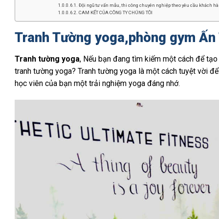
Đội ngũ tư vấn mẫu, thi công chuyên nghiệp theo yêu cầu khách hàn
CAM KẾT CỦA CÔNG TY CHÚNG TÔI
Tranh Tường yoga,phòng gym Ấn 
Tranh tường yoga
, Nếu bạn đang tìm kiếm một cách để tạo
tranh tường yoga? Tranh tường yoga là một cách tuyệt vời để
học viên của bạn một trải nghiệm yoga đáng nhớ.