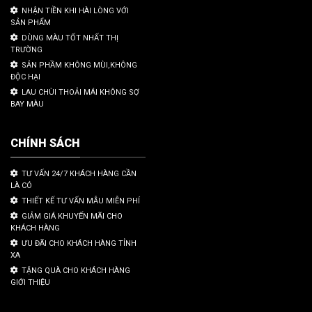
NHẬN TIỀN KHI HÀI LÒNG VỚI
SẢN PHẨM
DÙNG MÀU TỐT NHẤT THỊ
TRƯỜNG
SẢN PHẦM KHÔNG MÙI,KHÔNG
ĐỘC HẠI
LAU CHÙI THOẢI MÁI KHÔNG SỢ
BAY MÀU
CHÍNH SÁCH
TƯ VẤN 24/7 KHÁCH HÀNG CẦN
LÀ CÓ
THIẾT KẾ TƯ VẤN MẪU MIỄN PHÍ
GIẢM GIÁ KHUYẾN MÃI CHO
KHÁCH HÀNG
ƯU ĐÃI CHO KHÁCH HÀNG TỈNH
XA
TẶNG QUÀ CHO KHÁCH HÀNG
GIỚI THIỆU