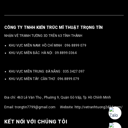
CÔNG TY TNHH KIẾN TRÚC MĨ THUẬT TRỌNG TÍN
NHẬN VẼ TRANH TƯỜNG 3D TRÊN 63 TỈNH THÀNH
KHU VỰC MIỀN NAM: HỒ CHÍ MINH :
096 8899 079
KHU VỰC MIỀN BẮC: HÀ NỘI :
09.8899.0364
KHU VỰC MIỀN TRUNG: ĐÀ NẴNG :
035.3427.097
KHU VỰC MIỀN TÂY: CẦN THƠ :
096.8899.079
Địa chỉ: 463 Lê Văn Thọ , Phường 9, Quận Gò Vấp, Tp. Hồ Chính Minh
Email:
trongtin7799@gmail.com
Website:
http://vetranhtuong2d3d.com/
KẾT NỐI VỚI CHÚNG TÔI