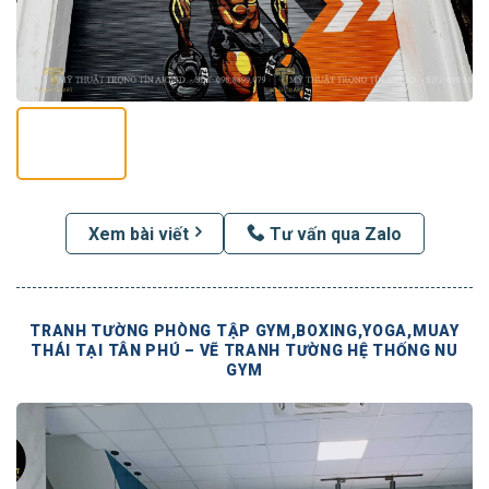
Xem bài viết
Tư vấn qua Zalo
TRANH TƯỜNG PHÒNG TẬP GYM,BOXING,YOGA,MUAY
THÁI TẠI TÂN PHÚ – VẼ TRANH TƯỜNG HỆ THỐNG NU
GYM