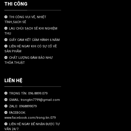
THI CÔNG
THI CÔNG VUI VẼ, NHIỆT
TÌNH,SẠCH SẼ
LAU CHÙI SẠCH SẼ KHI NGHIỆM
THU
GIẤY CAM KẾT CẢM HÀNH 6 NĂM
LIÊN HỆ NGAY KHI CÓ SỰ CỐ VỀ
SẢN PHẨM
CHẤT LƯỢNG ĐÀM BẢO NHƯ
THỎA THUẬT
LIÊN HỆ
TRỌNG TÍN: 096.8899.079
GMAIL: trongtin7799@gmail.com
ZALO: 0968899079
FACEBOOK:
www.facebook.com/trong.tin.079
LIÊN HỆ NGAY ĐỂ NHẬN ĐƯỢC TƯ
VẤN 24/7.