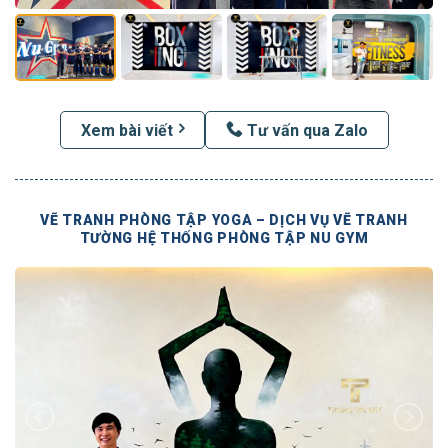
Xem bài viết
Tư vấn qua Zalo
VẼ TRANH PHÒNG TẬP YOGA – DỊCH VỤ VẼ TRANH
TƯỜNG HỆ THỐNG PHÒNG TẬP NU GYM