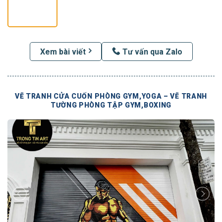
Xem bài viết
Tư vấn qua Zalo
VẼ TRANH CỬA CUỐN PHÒNG GYM,YOGA – VẼ TRANH
TƯỜNG PHÒNG TẬP GYM,BOXING