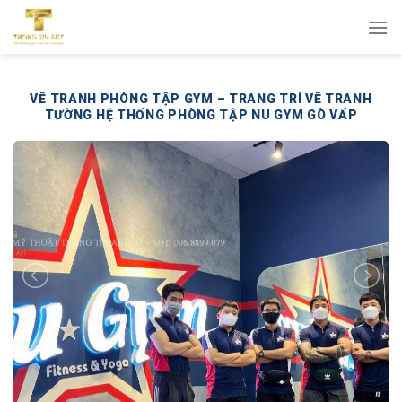
Bỏ
qua
nội
dung
VẼ TRANH PHÒNG TẬP GYM – TRANG TRÍ VẼ TRANH
TƯỜNG HỆ THỐNG PHÒNG TẬP NU GYM GÒ VẤP