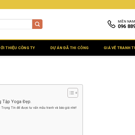
MIỀN NAM
096 88
IỚI THIỆU CÔNG TY
DỰ ÁN ĐÃ THI CÔNG
GIÁ VẼ TRANH 
g Tập Yoga Đẹp.
ệ Trọng Tín để được tư vấn mẫu tranh và báo giá nhé!