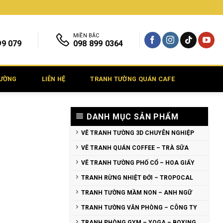
MIỀN BẮC
99 079
098 899 0364
TƯỜNG
LIÊN HỆ
TRANH TƯỜNG QUÁN CAFE
DANH MỤC SẢN PHẨM
VẼ TRANH TƯỜNG 3D CHUYÊN NGHIỆP
VẼ TRANH QUÁN COFFEE – TRÀ SỮA
VẼ TRANH TƯỜNG PHỐ CỔ – HOA GIẤY
TRANH RỪNG NHIỆT ĐỚI – TROPOCAL
TRANH TƯỜNG MẦM NON – ANH NGỮ
TRANH TƯỜNG VĂN PHÒNG – CÔNG TY
TRANH PHÒNG GYM – YOGA – BOXING