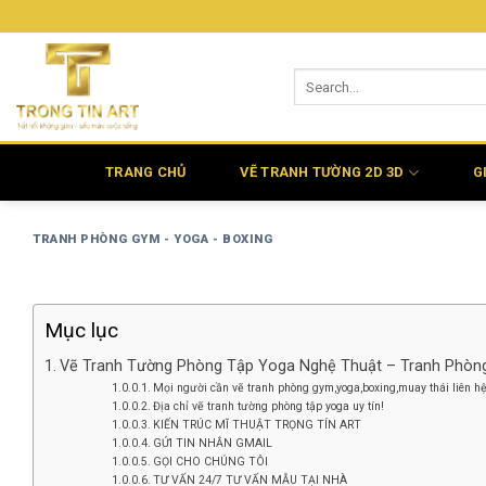
Bỏ
qua
nội
dung
TRANG CHỦ
VẼ TRANH TƯỜNG 2D 3D
G
TRANH PHÒNG GYM - YOGA - BOXING
Mục lục
Vẽ Tranh Tường Phòng Tập Yoga Nghệ Thuật – Tranh Phòn
Mọi người cần vẽ tranh phòng gym,yoga,boxing,muay thái liên h
Địa chỉ vẽ tranh tường phòng tập yoga uy tín!
KIẾN TRÚC MĨ THUẬT TRỌNG TÍN ART
GỬI TIN NHẮN GMAIL
GỌI CHO CHÚNG TÔI
TƯ VẤN 24/7 TƯ VẤN MẪU TẠI NHÀ