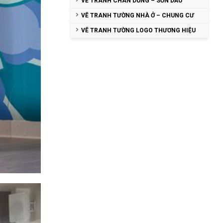
VẼ TRANH CHÂN DUNG – SƠN DẦU
VẼ TRANH TƯỜNG NHÀ Ở – CHUNG CƯ
VẼ TRANH TƯỜNG LOGO THƯƠNG HIỆU