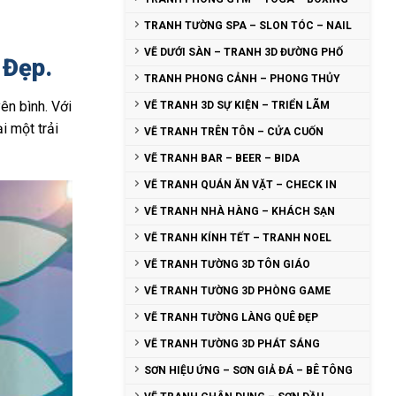
TRANH TƯỜNG SPA – SLON TÓC – NAIL
VẼ DƯỚI SÀN – TRANH 3D ĐƯỜNG PHỐ
 Đẹp.
TRANH PHONG CẢNH – PHONG THỦY
ên bình. Với
VẼ TRANH 3D SỰ KIỆN – TRIỂN LÃM
i một trải
VẼ TRANH TRÊN TÔN – CỬA CUỐN
VẼ TRANH BAR – BEER – BIDA
VẼ TRANH QUÁN ĂN VẶT – CHECK IN
VẼ TRANH NHÀ HÀNG – KHÁCH SẠN
VẼ TRANH KÍNH TẾT – TRANH NOEL
VẼ TRANH TƯỜNG 3D TÔN GIÁO
VẼ TRANH TƯỜNG 3D PHÒNG GAME
VẼ TRANH TƯỜNG LÀNG QUÊ ĐẸP
VẼ TRANH TƯỜNG 3D PHÁT SÁNG
SƠN HIỆU ỨNG – SƠN GIẢ ĐÁ – BÊ TÔNG