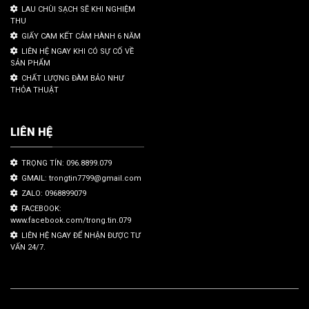
LAU CHÙI SẠCH SẼ KHI NGHIỆM
THU
GIẤY CAM KẾT CẢM HÀNH 6 NĂM
LIÊN HỆ NGAY KHI CÓ SỰ CỐ VỀ
SẢN PHẨM
CHẤT LƯỢNG ĐÀM BẢO NHƯ
THỎA THUẬT
LIÊN HỆ
TRỌNG TÍN: 096.8899.079
GMAIL: trongtin7799@gmail.com
ZALO: 0968899079
FACEBOOK:
www.facebook.com/trong.tin.079
LIÊN HỆ NGAY ĐỂ NHẬN ĐƯỢC TƯ
VẤN 24/7.