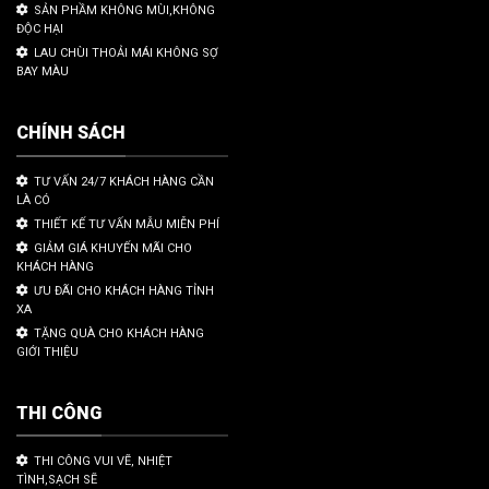
SẢN PHẦM KHÔNG MÙI,KHÔNG
ĐỘC HẠI
LAU CHÙI THOẢI MÁI KHÔNG SỢ
BAY MÀU
CHÍNH SÁCH
TƯ VẤN 24/7 KHÁCH HÀNG CẦN
LÀ CÓ
THIẾT KẾ TƯ VẤN MẪU MIỄN PHÍ
GIẢM GIÁ KHUYẾN MÃI CHO
KHÁCH HÀNG
ƯU ĐÃI CHO KHÁCH HÀNG TỈNH
XA
TẶNG QUÀ CHO KHÁCH HÀNG
GIỚI THIỆU
THI CÔNG
THI CÔNG VUI VẼ, NHIỆT
TÌNH,SẠCH SẼ