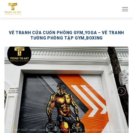
Bỏ
qua
nội
dung
VẼ TRANH CỬA CUỐN PHÒNG GYM,YOGA – VẼ TRANH
TƯỜNG PHÒNG TẬP GYM,BOXING