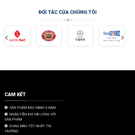
ĐỐI TÁC CỦA CHÚNG TÔI
CAM KẾT
SẢN PHẨM BẢO HÀNH 6 NĂM
NHẬN TIỀN KHI HÀI LÒNG VỚI
SẢN PHẨM
DÙNG MÀU TỐT NHẤT THỊ
TRƯỜNG