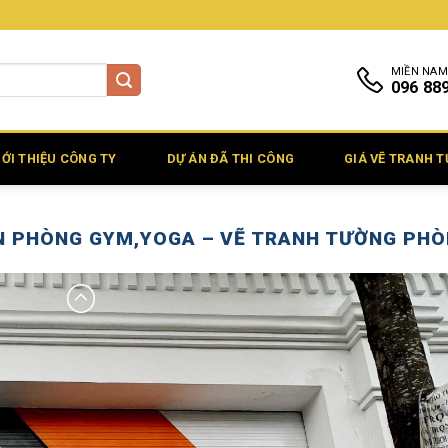
MIỀN NAM
096 88
IỚI THIỆU CÔNG TY
DỰ ÁN ĐÃ THI CÔNG
GIÁ VẼ TRANH 
N PHÒNG GYM,YOGA – VẼ TRANH TƯỜNG PHÒ