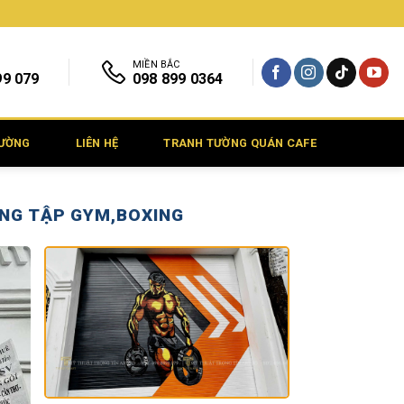
MIỀN BẮC
99 079
098 899 0364
TƯỜNG
LIÊN HỆ
TRANH TƯỜNG QUÁN CAFE
NG TẬP GYM,BOXING