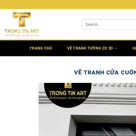
Bỏ
qua
nội
dung
TRANG CHỦ
VẼ TRANH TƯỜNG 2D 3D
G
VẼ TRANH CỬA CUỐ