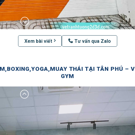
Xem bài viết
Tư vấn qua Zalo
,BOXING,YOGA,MUAY THÁI TẠI TÂN PHÚ – 
GYM