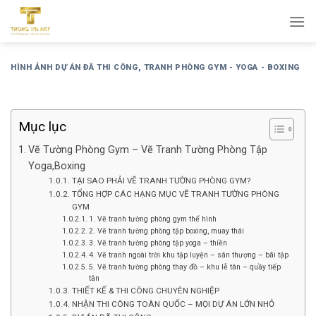
Bỏ
qua
nội
dung
HÌNH ẢNH DỰ ÁN ĐÃ THI CÔNG
,
TRANH PHÒNG GYM - YOGA - BOXING
Mục lục
Vẽ Tường Phòng Gym – Vẽ Tranh Tường Phòng Tập
Yoga,Boxing
TẠI SAO PHẢI VẼ TRANH TƯỜNG PHÒNG GYM?
TỔNG HỢP CÁC HẠNG MỤC VẼ TRANH TƯỜNG PHÒNG
GYM
1. Vẽ tranh tường phòng gym thể hình
2. Vẽ tranh tường phòng tập boxing, muay thái
3. Vẽ tranh tường phòng tập yoga – thiền
4. Vẽ tranh ngoài trời khu tập luyện – sân thượng – bãi tập
5. Vẽ tranh tường phòng thay đồ – khu lễ tân – quầy tiếp
tân
THIẾT KẾ & THI CÔNG CHUYÊN NGHIỆP
NHẬN THI CÔNG TOÀN QUỐC – MỌI DỰ ÁN LỚN NHỎ