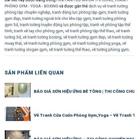
PHÒNG GYM - YOGA - BOXING
và được gắn thẻ
dịch vụ vẽ tranh tường
phòng tập chuyên nghiệp
,
tranh động lực phòng tập gym
,
tranh tường
gym đẹp
,
tranh tường ngoài trời cho khu tập gym
,
tranh tường phòng
gym 3d
,
tranh tường truyền động lực phòng tập
,
tranh vẽ phòng tập thể
hình
,
tranh vẽ tay cho phòng gym
,
vẽ tranh phòng tập thể thao
,
vẽ tranh
tường 3d
,
vẽ tranh tường boxing
,
vẽ tranh tường gym đẹp
,
vẽ tranh tường
muay thái
,
vẽ tranh tường phòng gym
,
vẽ tranh tường phòng yoga
,
vẽ
tranh tường slogan gym
,
vẽ tranh tường thể thao
,
vẽ tường phòng gym
.
SẢN PHẨM LIÊN QUAN
BÁO GIÁ SƠN HIỆU ỨNG BÊ TÔNG | THI CÔNG CHUY
Vẽ Tranh Cửa Cuốn Phòng Gym,Yoga – Vẽ Tranh Tư