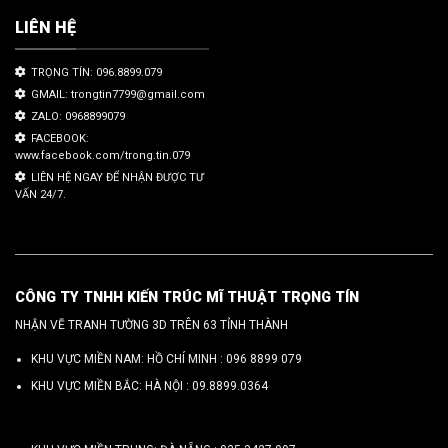
LIÊN HỆ
TRỌNG TÍN: 096.8899.079
GMAIL: trongtin7799@gmail.com
ZALO: 0968899079
FACEBOOK:
www.facebook.com/trong.tin.079
LIÊN HỆ NGAY ĐỂ NHẬN ĐƯỢC TƯ
VẤN 24/7.
CÔNG TY TNHH KIẾN TRÚC MĨ THUẬT TRỌNG TÍN
NHẬN VẼ TRANH TƯỜNG 3D TRÊN 63 TỈNH THÀNH
KHU VỰC MIỀN NAM: HỒ CHÍ MINH :
096 8899 079
KHU VỰC MIỀN BẮC: HÀ NỘI :
09.8899.0364