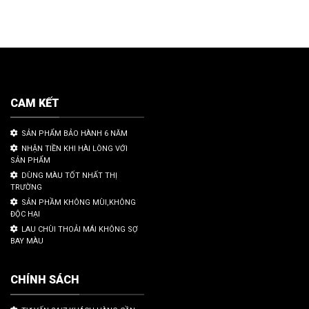
CAM KẾT
SẢN PHẨM BẢO HÀNH 6 NĂM
NHẬN TIỀN KHI HÀI LÒNG VỚI
SẢN PHẨM
DÙNG MÀU TỐT NHẤT THỊ
TRƯỜNG
SẢN PHẦM KHÔNG MÙI,KHÔNG
ĐỘC HẠI
LAU CHÙI THOẢI MÁI KHÔNG SỢ
BAY MÀU
CHÍNH SÁCH