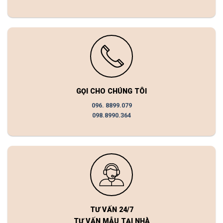
GỌI CHO CHÚNG TÔI
096. 8899.079
098.8990.364
TƯ VẤN 24/7
TƯ VẤN MẪU TẠI NHÀ