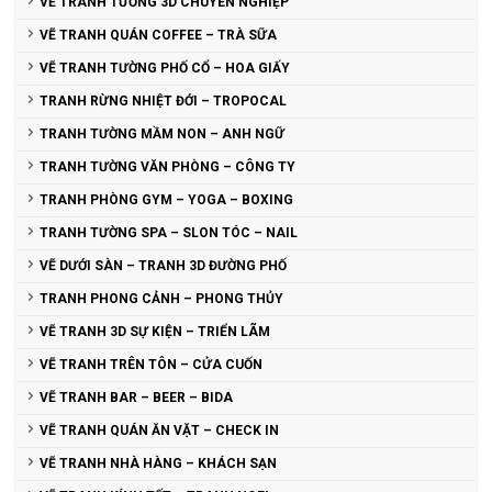
VẼ TRANH TƯỜNG 3D CHUYÊN NGHIỆP
VẼ TRANH QUÁN COFFEE – TRÀ SỮA
VẼ TRANH TƯỜNG PHỐ CỔ – HOA GIẤY
TRANH RỪNG NHIỆT ĐỚI – TROPOCAL
TRANH TƯỜNG MẦM NON – ANH NGỮ
TRANH TƯỜNG VĂN PHÒNG – CÔNG TY
TRANH PHÒNG GYM – YOGA – BOXING
TRANH TƯỜNG SPA – SLON TÓC – NAIL
VẼ DƯỚI SÀN – TRANH 3D ĐƯỜNG PHỐ
TRANH PHONG CẢNH – PHONG THỦY
VẼ TRANH 3D SỰ KIỆN – TRIỂN LÃM
VẼ TRANH TRÊN TÔN – CỬA CUỐN
VẼ TRANH BAR – BEER – BIDA
VẼ TRANH QUÁN ĂN VẶT – CHECK IN
VẼ TRANH NHÀ HÀNG – KHÁCH SẠN