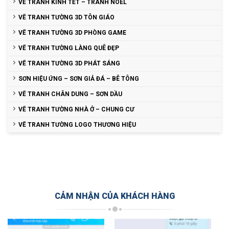
VẼ TRANH KÍNH TẾT – TRANH NOEL
VẼ TRANH TƯỜNG 3D TÔN GIÁO
VẼ TRANH TƯỜNG 3D PHÒNG GAME
VẼ TRANH TƯỜNG LÀNG QUÊ ĐẸP
VẼ TRANH TƯỜNG 3D PHÁT SÁNG
SƠN HIỆU ỨNG – SƠN GIẢ ĐÁ – BÊ TÔNG
VẼ TRANH CHÂN DUNG – SƠN DẦU
VẼ TRANH TƯỜNG NHÀ Ở – CHUNG CƯ
VẼ TRANH TƯỜNG LOGO THƯƠNG HIỆU
CẢM NHẬN CỦA KHÁCH HÀNG