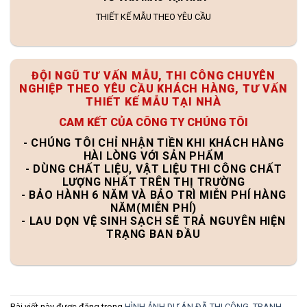
THIẾT KẾ MẪU THEO YÊU CẦU
ĐỘI NGŨ TƯ VẤN MẪU, THI CÔNG CHUYÊN
NGHIỆP THEO YÊU CẦU KHÁCH HÀNG, TƯ VẤN
THIẾT KẾ MẪU TẠI NHÀ
CAM KẾT CỦA CÔNG TY CHÚNG TÔI
- CHÚNG TÔI CHỈ NHẬN TIỀN KHI KHÁCH HÀNG
HÀI LÒNG VỚI SẢN PHẨM
- DÙNG CHẤT LIỆU, VẬT LIỆU THI CÔNG CHẤT
LƯỢNG NHẤT TRÊN THỊ TRƯỜNG
- BẢO HÀNH 6 NĂM VÀ BẢO TRÌ MIỄN PHÍ HÀNG
NĂM(MIỄN PHÍ)
- LAU DỌN VỆ SINH SẠCH SẼ TRẢ NGUYÊN HIỆN
TRẠNG BAN ĐẦU
Bài viết này được đăng trong
HÌNH ẢNH DỰ ÁN ĐÃ THI CÔNG
,
TRANH