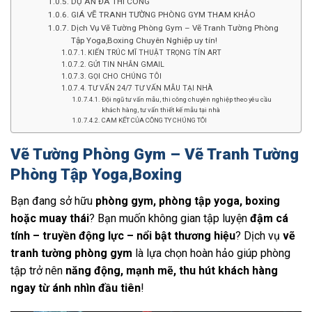
DỰ ÁN ĐÃ THI CÔNG
GIÁ VẼ TRANH TƯỜNG PHÒNG GYM THAM KHẢO
Dịch Vụ Vẽ Tường Phòng Gym – Vẽ Tranh Tường Phòng
Tập Yoga,Boxing Chuyên Nghiệp uy tín!
KIẾN TRÚC MĨ THUẬT TRỌNG TÍN ART
GỬI TIN NHẮN GMAIL
GỌI CHO CHÚNG TÔI
TƯ VẤN 24/7 TƯ VẤN MẪU TẠI NHÀ
Đội ngũ tư vấn mẫu, thi công chuyên nghiệp theo yêu cầu
khách hàng, tư vấn thiết kế mẫu tại nhà
CAM KẾT CỦA CÔNG TY CHÚNG TÔI
Vẽ Tường Phòng Gym – Vẽ Tranh Tường
Phòng Tập Yoga,Boxing
Bạn đang sở hữu
phòng gym, phòng tập yoga, boxing
hoặc muay thái
? Bạn muốn không gian tập luyện
đậm cá
tính – truyền động lực – nổi bật thương hiệu
? Dịch vụ
vẽ
tranh tường phòng gym
là lựa chọn hoàn hảo giúp phòng
tập trở nên
năng động, mạnh mẽ, thu hút khách hàng
ngay từ ánh nhìn đầu tiên
!