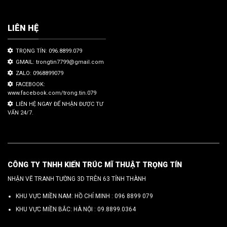
LIÊN HỆ
TRỌNG TÍN: 096.8899.079
GMAIL: trongtin7799@gmail.com
ZALO: 0968899079
FACEBOOK:
www.facebook.com/trong.tin.079
LIÊN HỆ NGAY ĐỂ NHẬN ĐƯỢC TƯ
VẤN 24/7.
CÔNG TY TNHH KIẾN TRÚC MĨ THUẬT TRỌNG TÍN
NHẬN VẼ TRANH TƯỜNG 3D TRÊN 63 TỈNH THÀNH
KHU VỰC MIỀN NAM: HỒ CHÍ MINH :
096 8899 079
KHU VỰC MIỀN BẮC: HÀ NỘI :
09.8899.0364