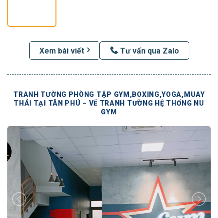
Xem bài viết
Tư vấn qua Zalo
TRANH TƯỜNG PHÒNG TẬP GYM,BOXING,YOGA,MUAY
THÁI TẠI TÂN PHÚ – VẼ TRANH TƯỜNG HỆ THỐNG NU
GYM