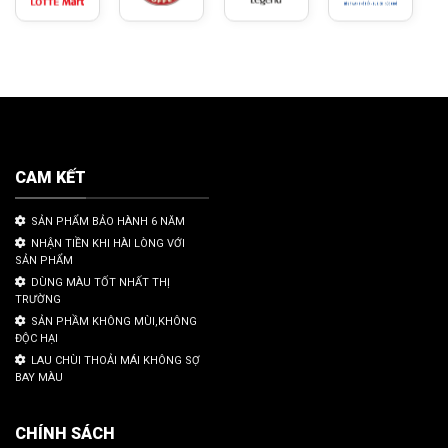
CAM KẾT
SẢN PHẨM BẢO HÀNH 6 NĂM
NHẬN TIỀN KHI HÀI LÒNG VỚI
SẢN PHẨM
DÙNG MÀU TỐT NHẤT THỊ
TRƯỜNG
SẢN PHẦM KHÔNG MÙI,KHÔNG
ĐỘC HẠI
LAU CHÙI THOẢI MÁI KHÔNG SỢ
BAY MÀU
CHÍNH SÁCH