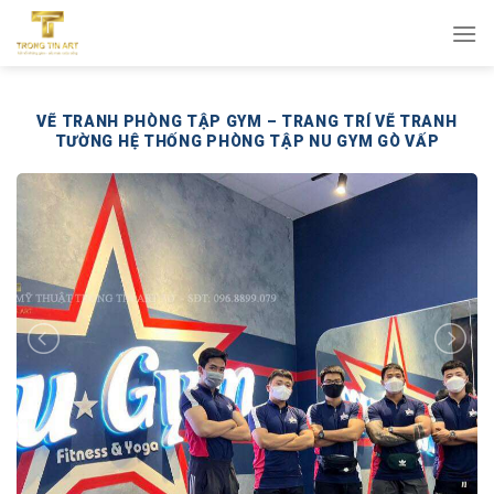
Bỏ
qua
nội
dung
VẼ TRANH PHÒNG TẬP GYM – TRANG TRÍ VẼ TRANH
TƯỜNG HỆ THỐNG PHÒNG TẬP NU GYM GÒ VẤP