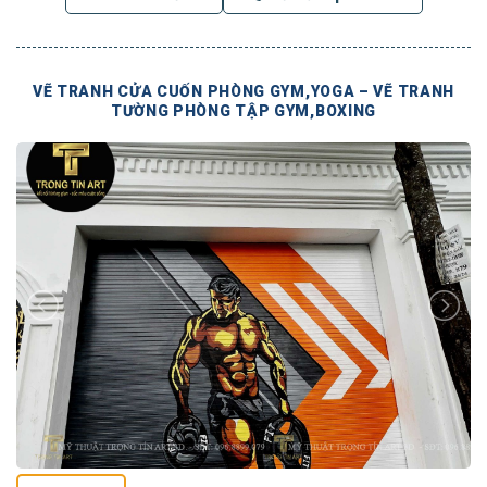
VẼ TRANH CỬA CUỐN PHÒNG GYM,YOGA – VẼ TRANH
TƯỜNG PHÒNG TẬP GYM,BOXING