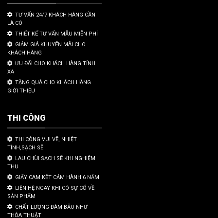
TƯ VẤN 24/7 KHÁCH HÀNG CẦN
LÀ CÓ
THIẾT KẾ TƯ VẤN MẪU MIỄN PHÍ
GIẢM GIÁ KHUYẾN MÃI CHO
KHÁCH HÀNG
ƯU ĐÃI CHO KHÁCH HÀNG TỈNH
XA
TẶNG QUÀ CHO KHÁCH HÀNG
GIỚI THIỆU
THI CÔNG
THI CÔNG VUI VẼ, NHIỆT
TÌNH,SẠCH SẼ
LAU CHÙI SẠCH SẼ KHI NGHIỆM
THU
GIẤY CAM KẾT CẢM HÀNH 6 NĂM
LIÊN HỆ NGAY KHI CÓ SỰ CỐ VỀ
SẢN PHẨM
CHẤT LƯỢNG ĐÀM BẢO NHƯ
THỎA THUẬT