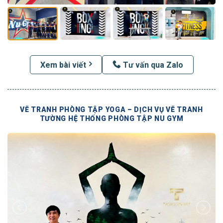
Xem bài viết
Tư vấn qua Zalo
VẼ TRANH PHÒNG TẬP YOGA – DỊCH VỤ VẼ TRANH
TƯỜNG HỆ THỐNG PHÒNG TẬP NU GYM