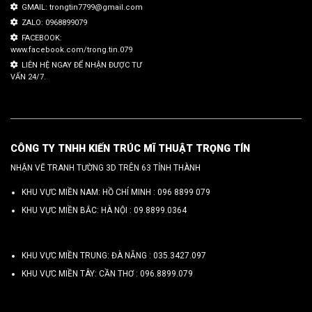
GMAIL: trongtin7799@gmail.com
ZALO: 0968899079
FACEBOOK:
www.facebook.com/trong.tin.079
LIÊN HỆ NGAY ĐỂ NHẬN ĐƯỢC TƯ
VẤN 24/7.
CÔNG TY TNHH KIẾN TRÚC MĨ THUẬT TRỌNG TÍN
NHẬN VẼ TRANH TƯỜNG 3D TRÊN 63 TỈNH THÀNH
KHU VỰC MIỀN NAM: HỒ CHÍ MINH :
096 8899 079
KHU VỰC MIỀN BẮC: HÀ NỘI :
09.8899.0364
KHU VỰC MIỀN TRUNG: ĐÀ NẴNG :
035.3427.097
KHU VỰC MIỀN TÂY: CẦN THƠ :
096.8899.079