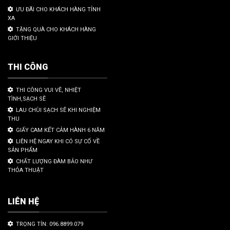
ƯU ĐÃI CHO KHÁCH HÀNG TỈNH
XA
TẶNG QUÀ CHO KHÁCH HÀNG
GIỚI THIỆU
THI CÔNG
THI CÔNG VUI VẼ, NHIỆT
TÌNH,SẠCH SẼ
LAU CHÙI SẠCH SẼ KHI NGHIỆM
THU
GIẤY CAM KẾT CẢM HÀNH 6 NĂM
LIÊN HỆ NGAY KHI CÓ SỰ CỐ VỀ
SẢN PHẨM
CHẤT LƯỢNG ĐÀM BẢO NHƯ
THỎA THUẬT
LIÊN HỆ
TRỌNG TÍN: 096.8899.079