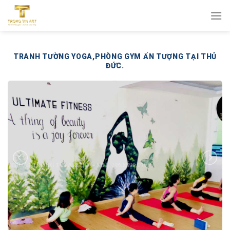
Bỏ
qua
nội
dung
TRANH TƯỜNG YOGA,PHÒNG GYM ẤN TƯỢNG TẠI THỦ
ĐỨC.