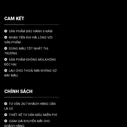
CAM KẾT
SẢN PHẨM BẢO HÀNH 6 NĂM
NHẬN TIỀN KHI HÀI LÒNG VỚI
SẢN PHẨM
DÙNG MÀU TỐT NHẤT THỊ
TRƯỜNG
SẢN PHẦM KHÔNG MÙI,KHÔNG
ĐỘC HẠI
LAU CHÙI THOẢI MÁI KHÔNG SỢ
BAY MÀU
CHÍNH SÁCH
TƯ VẤN 24/7 KHÁCH HÀNG CẦN
LÀ CÓ
THIẾT KẾ TƯ VẤN MẪU MIỄN PHÍ
GIẢM GIÁ KHUYẾN MÃI CHO
KHÁCH HÀNG