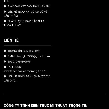
THU
GIẤY CAM KẾT CẢM HÀNH 6 NĂM
LIÊN HỆ NGAY KHI CÓ SỰ CỐ VỀ
SẢN PHẨM
CHẤT LƯỢNG ĐÀM BẢO NHƯ
THỎA THUẬT
LIÊN HỆ
TRỌNG TÍN: 096.8899.079
GMAIL: trongtin7799@gmail.com
ZALO: 0968899079
FACEBOOK:
www.facebook.com/trong.tin.079
LIÊN HỆ NGAY ĐỂ NHẬN ĐƯỢC TƯ
VẤN 24/7.
CÔNG TY TNHH KIẾN TRÚC MĨ THUẬT TRỌNG TÍN