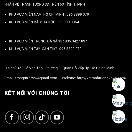
NHẬN VẼ TRANH TƯỜNG 3D TRÊN 63 TỈNH THÀNH
KHU VỰC MIỀN NAM: HỒ CHÍ MINH :
096 8899 079
KHU VỰC MIỀN BẮC: HÀ NỘI :
09.8899.0364
KHU VỰC MIỀN TRUNG: ĐÀ NẴNG :
035.3427.097
KHU VỰC MIỀN TÂY: CẦN THƠ :
096.8899.079
Địa chỉ: 463 Lê Văn Thọ , Phường 9, Quận Gò Vấp, Tp. Hồ Chính Minh
Email:
trongtin7799@gmail.com
Website:
http://vetranhtuong2d3d.com/
KẾT NỐI VỚI CHÚNG TÔI