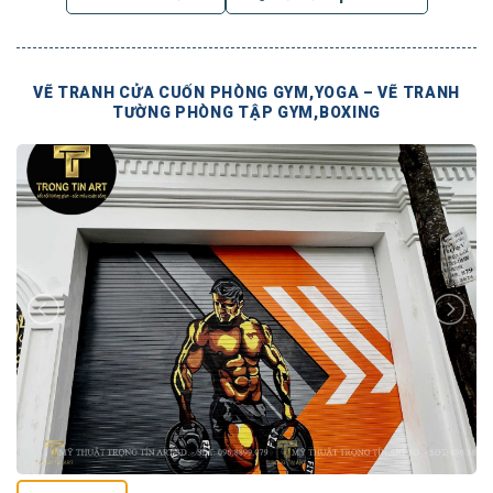
VẼ TRANH CỬA CUỐN PHÒNG GYM,YOGA – VẼ TRANH
TƯỜNG PHÒNG TẬP GYM,BOXING