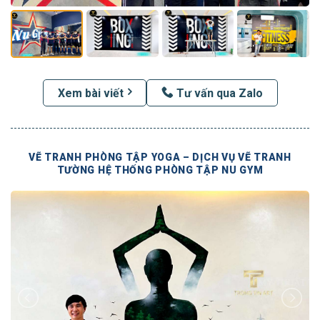
Xem bài viết
Tư vấn qua Zalo
VẼ TRANH PHÒNG TẬP YOGA – DỊCH VỤ VẼ TRANH
TƯỜNG HỆ THỐNG PHÒNG TẬP NU GYM