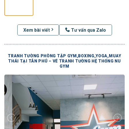
Xem bài viết
Tư vấn qua Zalo
TRANH TƯỜNG PHÒNG TẬP GYM,BOXING,YOGA,MUAY
THÁI TẠI TÂN PHÚ – VẼ TRANH TƯỜNG HỆ THỐNG NU
GYM