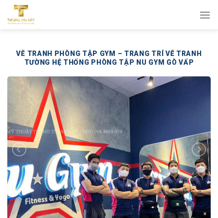
Bỏ
qua
nội
dung
VẼ TRANH PHÒNG TẬP GYM – TRANG TRÍ VẼ TRANH
TƯỜNG HỆ THỐNG PHÒNG TẬP NU GYM GÒ VẤP