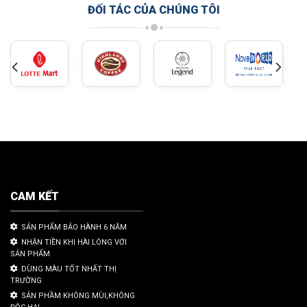
ĐỐI TÁC CỦA CHÚNG TÔI
CAM KẾT
SẢN PHẨM BẢO HÀNH 6 NĂM
NHẬN TIỀN KHI HÀI LÒNG VỚI
SẢN PHẨM
DÙNG MÀU TỐT NHẤT THỊ
TRƯỜNG
SẢN PHẦM KHÔNG MÙI,KHÔNG