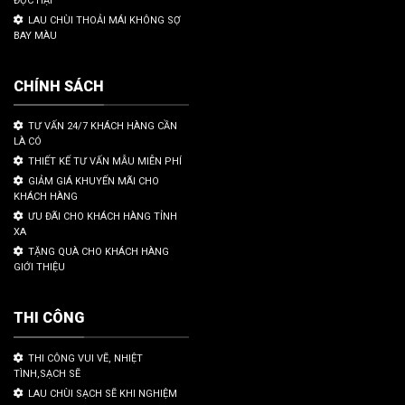
ĐỘC HẠI
LAU CHÙI THOẢI MÁI KHÔNG SỢ
BAY MÀU
CHÍNH SÁCH
TƯ VẤN 24/7 KHÁCH HÀNG CẦN
LÀ CÓ
THIẾT KẾ TƯ VẤN MẪU MIỄN PHÍ
GIẢM GIÁ KHUYẾN MÃI CHO
KHÁCH HÀNG
ƯU ĐÃI CHO KHÁCH HÀNG TỈNH
XA
TẶNG QUÀ CHO KHÁCH HÀNG
GIỚI THIỆU
THI CÔNG
THI CÔNG VUI VẼ, NHIỆT
TÌNH,SẠCH SẼ
LAU CHÙI SẠCH SẼ KHI NGHIỆM