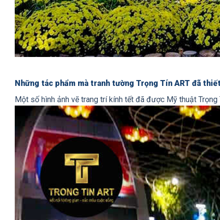
Những tác phẩm mà tranh tường Trọng Tín ART đã thiết
Một số hình ảnh vẽ trang trí kính tết đã được Mỹ thuật Trọng 