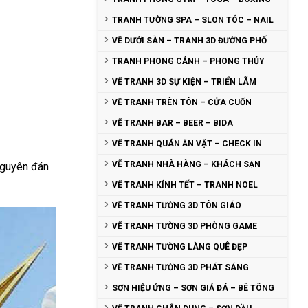
TRANH TƯỜNG SPA – SLON TÓC – NAIL
VẼ DƯỚI SÀN – TRANH 3D ĐƯỜNG PHỐ
TRANH PHONG CẢNH – PHONG THỦY
VẼ TRANH 3D SỰ KIỆN – TRIỂN LÃM
VẼ TRANH TRÊN TÔN – CỬA CUỐN
VẼ TRANH BAR – BEER – BIDA
VẼ TRANH QUÁN ĂN VẶT – CHECK IN
VẼ TRANH NHÀ HÀNG – KHÁCH SẠN
 Nguyên đán
VẼ TRANH KÍNH TẾT – TRANH NOEL
VẼ TRANH TƯỜNG 3D TÔN GIÁO
VẼ TRANH TƯỜNG 3D PHÒNG GAME
VẼ TRANH TƯỜNG LÀNG QUÊ ĐẸP
VẼ TRANH TƯỜNG 3D PHÁT SÁNG
SƠN HIỆU ỨNG – SƠN GIẢ ĐÁ – BÊ TÔNG