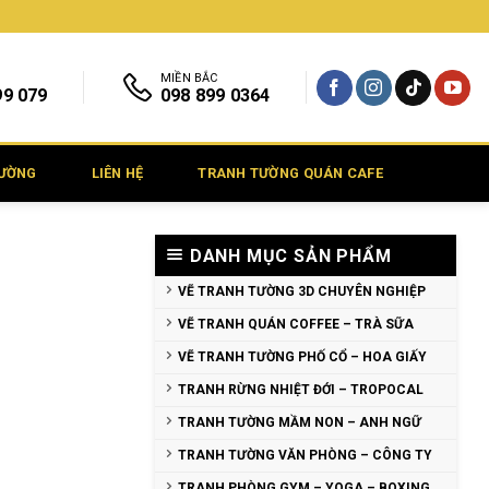
MIỀN BẮC
99 079
098 899 0364
TƯỜNG
LIÊN HỆ
TRANH TƯỜNG QUÁN CAFE
DANH MỤC SẢN PHẨM
VẼ TRANH TƯỜNG 3D CHUYÊN NGHIỆP
VẼ TRANH QUÁN COFFEE – TRÀ SỮA
VẼ TRANH TƯỜNG PHỐ CỔ – HOA GIẤY
TRANH RỪNG NHIỆT ĐỚI – TROPOCAL
TRANH TƯỜNG MẦM NON – ANH NGỮ
TRANH TƯỜNG VĂN PHÒNG – CÔNG TY
TRANH PHÒNG GYM – YOGA – BOXING