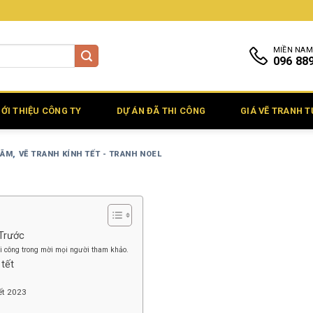
MIỀN NAM
096 88
IỚI THIỆU CÔNG TY
DỰ ÁN ĐÃ THI CÔNG
GIÁ VẼ TRANH 
LÃM
,
VẼ TRANH KÍNH TẾT - TRANH NOEL
 Trước
i công trong mời mọi người tham khảo.
 tết
tết 2023