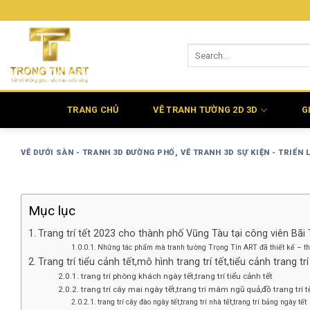
Bỏ
qua
nội
dung
TRANG CHỦ
VẼ TRANH TƯỜNG 2D 3D
G
VẼ DƯỚI SÀN - TRANH 3D ĐƯỜNG PHỐ
,
VẼ TRANH 3D SỰ KIỆN - TRIỂN 
Mục lục
Trang trí tết 2023 cho thành phố Vũng Tàu tại công viên Bãi
Những tác phẩm mà tranh tường Trọng Tín ART đã thiết kế – th
Trang trí tiểu cảnh tết,mô hình trang trí tết,tiểu cảnh trang trí
trang trí phòng khách ngày tết,trang trí tiểu cảnh tết
trang trí cây mai ngày tết,trang trí mâm ngũ quả,đồ trang trí 
trang trí cây đào ngày tết,trang trí nhà tết,trang trí bảng ngày tết