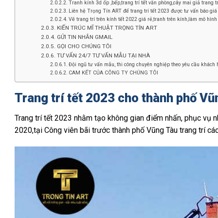
Tranh kính 3d ốp ,bếp,trang trí tết văn phòng,cây mai giả trang trí 
Liên hệ Trọng Tín ART để trang trí tết 2023 được tư vấn báo giá
Vẽ trang trí trên kính tết 2022 giá rẻ,tranh trên kính,làm mô hình 
KIẾN TRÚC MĨ THUẬT TRỌNG TÍN ART
GỬI TIN NHẮN GMAIL
GỌI CHO CHÚNG TÔI
TƯ VẤN 24/7 TƯ VẤN MẪU TẠI NHÀ
Đội ngũ tư vấn mẫu, thi công chuyên nghiệp theo yêu cầu khách h
CAM KẾT CỦA CÔNG TY CHÚNG TÔI
Trang trí tết 2023 cho thành phố Vũ
Trang trí tết 2023 nhằm tạo không gian điểm nhấn, phục vụ nh
2020,tại Công viên bãi trước thành phố Vũng Tàu trang trí cá