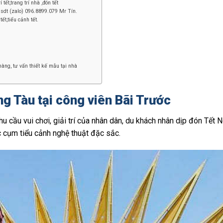
tết,trang trí nhà ,đón tết
 sdt (zalo) 096.8899.079 Mr Tín.
tết,tiểu cảnh tết.
àng, tư vấn thiết kế mẫu tại nhà
ng Tàu tại công viên Bãi Trước
u cầu vui chơi, giải trí của nhân dân, du khách nhân dịp đón Tết
c cụm tiểu cảnh nghệ thuật đặc sắc.