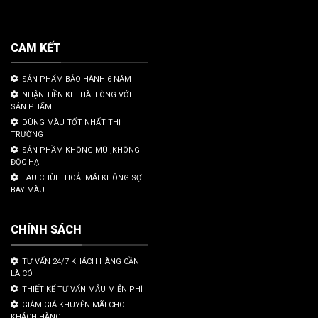
CAM KẾT
SẢN PHẨM BẢO HÀNH 6 NĂM
NHẬN TIỀN KHI HÀI LÒNG VỚI
SẢN PHẨM
DÙNG MÀU TỐT NHẤT THỊ
TRƯỜNG
SẢN PHẦM KHÔNG MÙI,KHÔNG
ĐỘC HẠI
LAU CHÙI THOẢI MÁI KHÔNG SỢ
BAY MÀU
CHÍNH SÁCH
TƯ VẤN 24/7 KHÁCH HÀNG CẦN
LÀ CÓ
THIẾT KẾ TƯ VẤN MẪU MIỄN PHÍ
GIẢM GIÁ KHUYẾN MÃI CHO
KHÁCH HÀNG