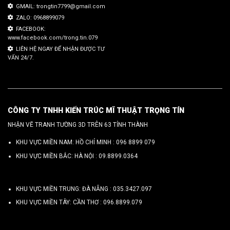
GMAIL: trongtin7799@gmail.com
ZALO: 0968899079
FACEBOOK:
www.facebook.com/trong.tin.079
LIÊN HỆ NGAY ĐỂ NHẬN ĐƯỢC TƯ
VẤN 24/7.
CÔNG TY TNHH KIẾN TRÚC MĨ THUẬT TRỌNG TÍN
NHẬN VẼ TRANH TƯỜNG 3D TRÊN 63 TỈNH THÀNH
KHU VỰC MIỀN NAM: HỒ CHÍ MINH :
096 8899 079
KHU VỰC MIỀN BẮC: HÀ NỘI :
09.8899.0364
KHU VỰC MIỀN TRUNG: ĐÀ NẴNG :
035.3427.097
KHU VỰC MIỀN TÂY: CẦN THƠ :
096.8899.079