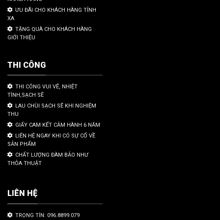
ƯU ĐÃI CHO KHÁCH HÀNG TỈNH
XA
TẶNG QUÀ CHO KHÁCH HÀNG
GIỚI THIỆU
THI CÔNG
THI CÔNG VUI VẼ, NHIỆT
TÌNH,SẠCH SẼ
LAU CHÙI SẠCH SẼ KHI NGHIỆM
THU
GIẤY CAM KẾT CẢM HÀNH 6 NĂM
LIÊN HỆ NGAY KHI CÓ SỰ CỐ VỀ
SẢN PHẨM
CHẤT LƯỢNG ĐÀM BẢO NHƯ
THỎA THUẬT
LIÊN HỆ
TRỌNG TÍN: 096.8899.079