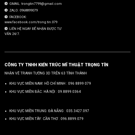
GMAIL: trongtin7799@gmail.com
ZALO: 0968899079
FACEBOOK:
www.facebook.com/trong.tin.079
LIÊN HỆ NGAY ĐỂ NHẬN ĐƯỢC TƯ
VẤN 24/7.
CÔNG TY TNHH KIẾN TRÚC MĨ THUẬT TRỌNG TÍN
NHẬN VẼ TRANH TƯỜNG 3D TRÊN 63 TỈNH THÀNH
KHU VỰC MIỀN NAM: HỒ CHÍ MINH :
096 8899 079
KHU VỰC MIỀN BẮC: HÀ NỘI :
09.8899.0364
KHU VỰC MIỀN TRUNG: ĐÀ NẴNG :
035.3427.097
KHU VỰC MIỀN TÂY: CẦN THƠ :
096.8899.079