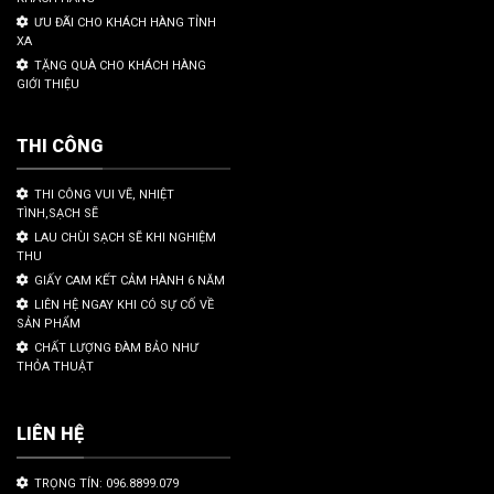
ƯU ĐÃI CHO KHÁCH HÀNG TỈNH
XA
TẶNG QUÀ CHO KHÁCH HÀNG
GIỚI THIỆU
THI CÔNG
THI CÔNG VUI VẼ, NHIỆT
TÌNH,SẠCH SẼ
LAU CHÙI SẠCH SẼ KHI NGHIỆM
THU
GIẤY CAM KẾT CẢM HÀNH 6 NĂM
LIÊN HỆ NGAY KHI CÓ SỰ CỐ VỀ
SẢN PHẨM
CHẤT LƯỢNG ĐÀM BẢO NHƯ
THỎA THUẬT
LIÊN HỆ
TRỌNG TÍN: 096.8899.079