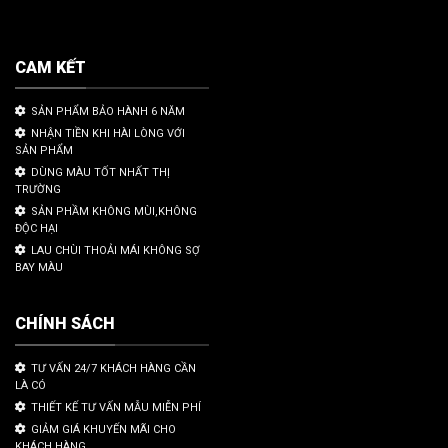
CAM KẾT
SẢN PHẨM BẢO HÀNH 6 NĂM
NHẬN TIỀN KHI HÀI LÒNG VỚI
SẢN PHẨM
DÙNG MÀU TỐT NHẤT THỊ
TRƯỜNG
SẢN PHẦM KHÔNG MÙI,KHÔNG
ĐỘC HẠI
LAU CHÙI THOẢI MÁI KHÔNG SỢ
BAY MÀU
CHÍNH SÁCH
TƯ VẤN 24/7 KHÁCH HÀNG CẦN
LÀ CÓ
THIẾT KẾ TƯ VẤN MẪU MIỄN PHÍ
GIẢM GIÁ KHUYẾN MÃI CHO
KHÁCH HÀNG