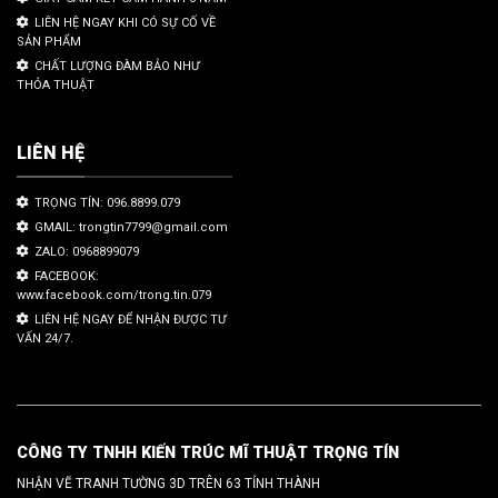
LIÊN HỆ NGAY KHI CÓ SỰ CỐ VỀ
SẢN PHẨM
CHẤT LƯỢNG ĐÀM BẢO NHƯ
THỎA THUẬT
LIÊN HỆ
TRỌNG TÍN: 096.8899.079
GMAIL: trongtin7799@gmail.com
ZALO: 0968899079
FACEBOOK:
www.facebook.com/trong.tin.079
LIÊN HỆ NGAY ĐỂ NHẬN ĐƯỢC TƯ
VẤN 24/7.
CÔNG TY TNHH KIẾN TRÚC MĨ THUẬT TRỌNG TÍN
NHẬN VẼ TRANH TƯỜNG 3D TRÊN 63 TỈNH THÀNH