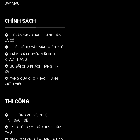
BAY MÀU
CHÍNH SÁCH
TƯ VẤN 24/7 KHÁCH HÀNG CẦN
LÀ CÓ
THIẾT KẾ TƯ VẤN MẪU MIỄN PHÍ
GIẢM GIÁ KHUYẾN MÃI CHO
KHÁCH HÀNG
ƯU ĐÃI CHO KHÁCH HÀNG TỈNH
XA
TẶNG QUÀ CHO KHÁCH HÀNG
GIỚI THIỆU
THI CÔNG
THI CÔNG VUI VẼ, NHIỆT
TÌNH,SẠCH SẼ
LAU CHÙI SẠCH SẼ KHI NGHIỆM
THU
GIẤY CAM KẾT CẢM HÀNH 6 NĂM