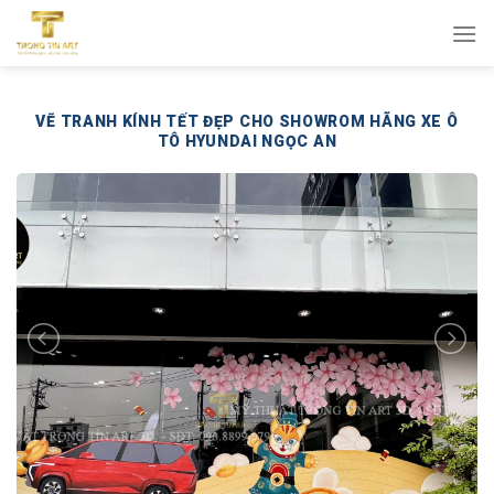
Bỏ
qua
nội
dung
VẼ TRANH KÍNH TẾT ĐẸP CHO SHOWROM HÃNG XE Ô
TÔ HYUNDAI NGỌC AN