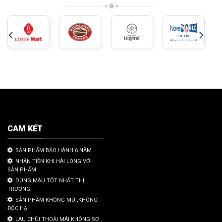
CAM KẾT
SẢN PHẨM BẢO HÀNH 6 NĂM
NHẬN TIỀN KHI HÀI LÒNG VỚI
SẢN PHẨM
DÙNG MÀU TỐT NHẤT THỊ
TRƯỜNG
SẢN PHẦM KHÔNG MÙI,KHÔNG
ĐỘC HẠI
LAU CHÙI THOẢI MÁI KHÔNG SỢ