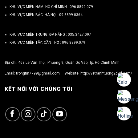
KHU VỰC MIỀN NAM: HỒ CHÍ MINH :
096 8899 079
KHU VỰC MIỀN BẮC: HÀ NỘI :
09.8899.0364
KHU VỰC MIỀN TRUNG: ĐÀ NẴNG :
035.3427.097
KHU VỰC MIỀN TÂY: CẦN THƠ :
096.8899.079
Địa chỉ: 463 Lê Văn Thọ , Phường 9, Quận Gò Vấp, Tp. Hồ Chính Minh
Email:
trongtin7799@gmail.com
Website:
http://vetranhtuong2d3d.com/
KẾT NỐI VỚI CHÚNG TÔI