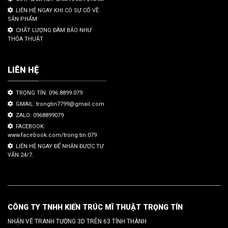
LIÊN HỆ NGAY KHI CÓ SỰ CỐ VỀ
SẢN PHẨM
CHẤT LƯỢNG ĐÀM BẢO NHƯ
THỎA THUẬT
LIÊN HỆ
TRỌNG TÍN: 096.8899.079
GMAIL: trongtin7799@gmail.com
ZALO: 0968899079
FACEBOOK:
www.facebook.com/trong.tin.079
LIÊN HỆ NGAY ĐỂ NHẬN ĐƯỢC TƯ
VẤN 24/7.
CÔNG TY TNHH KIẾN TRÚC MĨ THUẬT TRỌNG TÍN
NHẬN VẼ TRANH TƯỜNG 3D TRÊN 63 TỈNH THÀNH