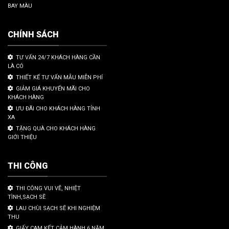
BAY MÀU
CHÍNH SÁCH
TƯ VẤN 24/7 KHÁCH HÀNG CẦN
LÀ CÓ
THIẾT KẾ TƯ VẤN MẪU MIỄN PHÍ
GIẢM GIÁ KHUYẾN MÃI CHO
KHÁCH HÀNG
ƯU ĐÃI CHO KHÁCH HÀNG TỈNH
XA
TẶNG QUÀ CHO KHÁCH HÀNG
GIỚI THIỆU
THI CÔNG
THI CÔNG VUI VẼ, NHIỆT
TÌNH,SẠCH SẼ
LAU CHÙI SẠCH SẼ KHI NGHIỆM
THU
GIẤY CAM KẾT CẢM HÀNH 6 NĂM