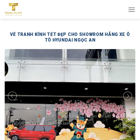
Bỏ
qua
nội
dung
VẼ TRANH KÍNH TẾT ĐẸP CHO SHOWROM HÃNG XE Ô
TÔ HYUNDAI NGỌC AN