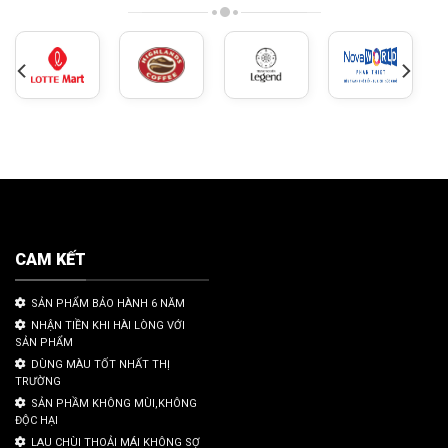
CAM KẾT
SẢN PHẨM BẢO HÀNH 6 NĂM
NHẬN TIỀN KHI HÀI LÒNG VỚI
SẢN PHẨM
DÙNG MÀU TỐT NHẤT THỊ
TRƯỜNG
SẢN PHẦM KHÔNG MÙI,KHÔNG
ĐỘC HẠI
LAU CHÙI THOẢI MÁI KHÔNG SỢ