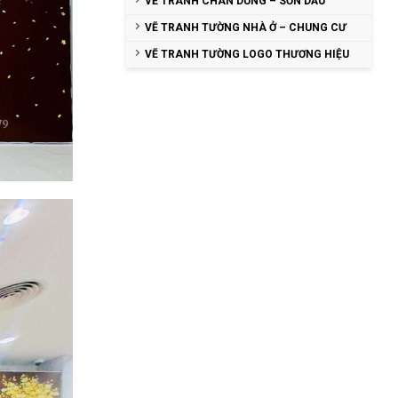
VẼ TRANH CHÂN DUNG – SƠN DẦU
VẼ TRANH TƯỜNG NHÀ Ở – CHUNG CƯ
VẼ TRANH TƯỜNG LOGO THƯƠNG HIỆU