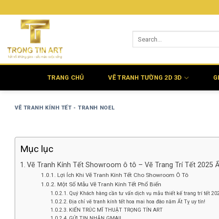
Bỏ
qua
nội
dung
TRANG CHỦ
VẼ TRANH TƯỜNG 2D 3D
G
VẼ TRANH KÍNH TẾT - TRANH NOEL
Mục lục
Vẽ Tranh Kính Tết Showroom ô tô – Vẽ Trang Trí Tết 2025 Ấ
Lợi Ích Khi Vẽ Tranh Kính Tết Cho Showroom Ô Tô
Một Số Mẫu Vẽ Tranh Kính Tết Phổ Biến
Quý Khách hàng cần tư vấn dịch vụ mẫu thiết kế trang trí tết 2
Địa chỉ vẽ tranh kính tết hoa mai hoa đào năm Ất Tỵ uy tín!
KIẾN TRÚC MĨ THUẬT TRỌNG TÍN ART
GỬI TIN NHẮN GMAIL