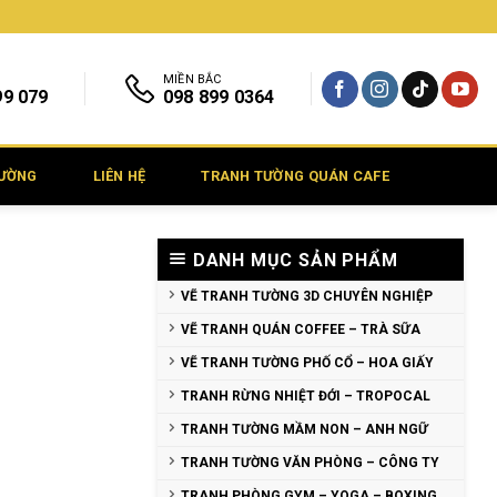
MIỀN BẮC
99 079
098 899 0364
TƯỜNG
LIÊN HỆ
TRANH TƯỜNG QUÁN CAFE
DANH MỤC SẢN PHẨM
VẼ TRANH TƯỜNG 3D CHUYÊN NGHIỆP
VẼ TRANH QUÁN COFFEE – TRÀ SỮA
VẼ TRANH TƯỜNG PHỐ CỔ – HOA GIẤY
TRANH RỪNG NHIỆT ĐỚI – TROPOCAL
TRANH TƯỜNG MẦM NON – ANH NGỮ
TRANH TƯỜNG VĂN PHÒNG – CÔNG TY
TRANH PHÒNG GYM – YOGA – BOXING