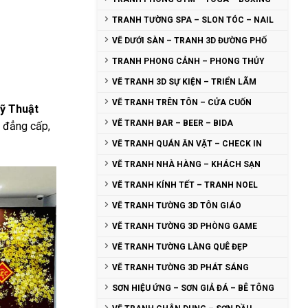
TRANH TƯỜNG SPA – SLON TÓC – NAIL
VẼ DƯỚI SÀN – TRANH 3D ĐƯỜNG PHỐ
TRANH PHONG CẢNH – PHONG THỦY
VẼ TRANH 3D SỰ KIỆN – TRIỂN LÃM
VẼ TRANH TRÊN TÔN – CỬA CUỐN
ỹ Thuật
VẼ TRANH BAR – BEER – BIDA
 đẳng cấp,
VẼ TRANH QUÁN ĂN VẶT – CHECK IN
VẼ TRANH NHÀ HÀNG – KHÁCH SẠN
VẼ TRANH KÍNH TẾT – TRANH NOEL
VẼ TRANH TƯỜNG 3D TÔN GIÁO
VẼ TRANH TƯỜNG 3D PHÒNG GAME
VẼ TRANH TƯỜNG LÀNG QUÊ ĐẸP
VẼ TRANH TƯỜNG 3D PHÁT SÁNG
SƠN HIỆU ỨNG – SƠN GIẢ ĐÁ – BÊ TÔNG