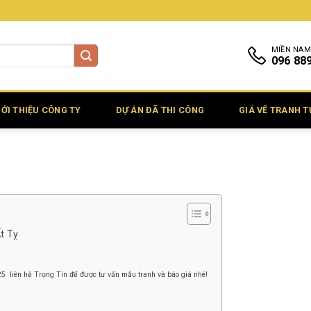
MIỀN NAM
096 88
IỚI THIỆU CÔNG TY
DỰ ÁN ĐÃ THI CÔNG
GIÁ VẼ TRANH 
t Tỵ
025 liên hệ Trọng Tín để được tư vấn mẫu tranh và báo giá nhé!