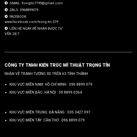
GMAIL: trongtin7799@gmail.com
ZALO: 0968899079
FACEBOOK:
www.facebook.com/trong.tin.079
LIÊN HỆ NGAY ĐỂ NHẬN ĐƯỢC TƯ
VẤN 24/7.
CÔNG TY TNHH KIẾN TRÚC MĨ THUẬT TRỌNG TÍN
NHẬN VẼ TRANH TƯỜNG 3D TRÊN 63 TỈNH THÀNH
KHU VỰC MIỀN NAM: HỒ CHÍ MINH :
096 8899 079
KHU VỰC MIỀN BẮC: HÀ NỘI :
09.8899.0364
KHU VỰC MIỀN TRUNG: ĐÀ NẴNG :
035.3427.097
KHU VỰC MIỀN TÂY: CẦN THƠ :
096.8899.079