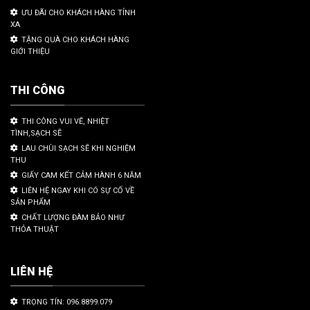
ƯU ĐÃI CHO KHÁCH HÀNG TỈNH
XA
TẶNG QUÀ CHO KHÁCH HÀNG
GIỚI THIỆU
THI CÔNG
THI CÔNG VUI VẼ, NHIỆT
TÌNH,SẠCH SẼ
LAU CHÙI SẠCH SẼ KHI NGHIỆM
THU
GIẤY CAM KẾT CẢM HÀNH 6 NĂM
LIÊN HỆ NGAY KHI CÓ SỰ CỐ VỀ
SẢN PHẨM
CHẤT LƯỢNG ĐÀM BẢO NHƯ
THỎA THUẬT
LIÊN HỆ
TRỌNG TÍN: 096.8899.079