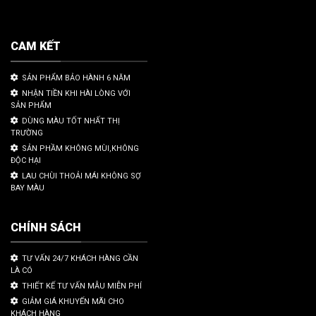
CAM KẾT
SẢN PHẨM BẢO HÀNH 6 NĂM
NHẬN TIỀN KHI HÀI LÒNG VỚI
SẢN PHẨM
DÙNG MÀU TỐT NHẤT THỊ
TRƯỜNG
SẢN PHẦM KHÔNG MÙI,KHÔNG
ĐỘC HẠI
LAU CHÙI THOẢI MÁI KHÔNG SỢ
BAY MÀU
CHÍNH SÁCH
TƯ VẤN 24/7 KHÁCH HÀNG CẦN
LÀ CÓ
THIẾT KẾ TƯ VẤN MẪU MIỄN PHÍ
GIẢM GIÁ KHUYẾN MÃI CHO
KHÁCH HÀNG