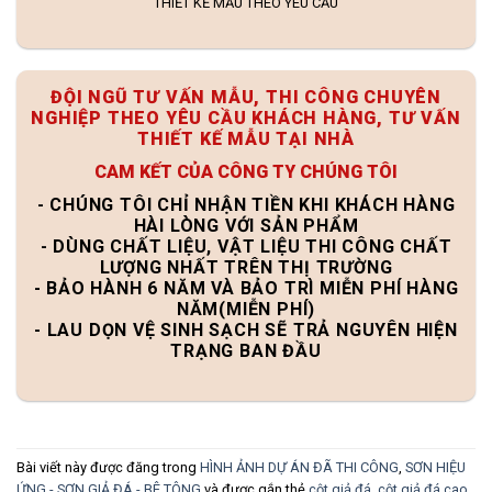
THIẾT KẾ MẪU THEO YÊU CẦU
ĐỘI NGŨ TƯ VẤN MẪU, THI CÔNG CHUYÊN
NGHIỆP THEO YÊU CẦU KHÁCH HÀNG, TƯ VẤN
THIẾT KẾ MẪU TẠI NHÀ
CAM KẾT CỦA CÔNG TY CHÚNG TÔI
- CHÚNG TÔI CHỈ NHẬN TIỀN KHI KHÁCH HÀNG
HÀI LÒNG VỚI SẢN PHẨM
- DÙNG CHẤT LIỆU, VẬT LIỆU THI CÔNG CHẤT
LƯỢNG NHẤT TRÊN THỊ TRƯỜNG
- BẢO HÀNH 6 NĂM VÀ BẢO TRÌ MIỄN PHÍ HÀNG
NĂM(MIỄN PHÍ)
- LAU DỌN VỆ SINH SẠCH SẼ TRẢ NGUYÊN HIỆN
TRẠNG BAN ĐẦU
Bài viết này được đăng trong
HÌNH ẢNH DỰ ÁN ĐÃ THI CÔNG
,
SƠN HIỆU
ỨNG - SƠN GIẢ ĐÁ - BÊ TÔNG
và được gắn thẻ
cột giả đá
,
cột giả đá cao