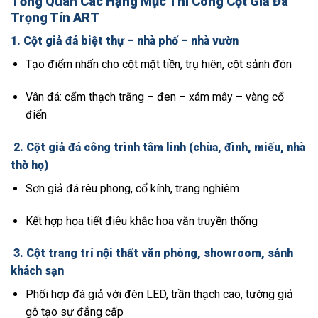
Tổng Quan Các Hạng Mục Thi Công Cột Giả Đá
Trọng Tín ART
1.
Cột giả đá biệt thự – nhà phố – nhà vườn
Tạo điểm nhấn cho cột mặt tiền, trụ hiên, cột sảnh đón
Vân đá: cẩm thạch trắng – đen – xám mây – vàng cổ
điển
2.
Cột giả đá công trình tâm linh (chùa, đình, miếu, nhà
thờ họ)
Sơn giả đá rêu phong, cổ kính, trang nghiêm
Kết hợp họa tiết điêu khắc hoa văn truyền thống
3.
Cột trang trí nội thất văn phòng, showroom, sảnh
khách sạn
Phối hợp đá giả với đèn LED, trần thạch cao, tường giả
gỗ tạo sự đẳng cấp