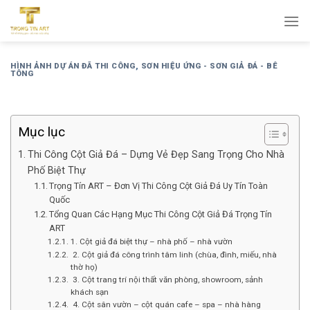
Bỏ
qua
nội
dung
HÌNH ẢNH DỰ ÁN ĐÃ THI CÔNG
,
SƠN HIỆU ỨNG - SƠN GIẢ ĐÁ - BÊ
TÔNG
Mục lục
Thi Công Cột Giả Đá – Dựng Vẻ Đẹp Sang Trọng Cho Nhà
Phố Biệt Thự
Trọng Tín ART – Đơn Vị Thi Công Cột Giả Đá Uy Tín Toàn
Quốc
Tổng Quan Các Hạng Mục Thi Công Cột Giả Đá Trọng Tín
ART
1. Cột giả đá biệt thự – nhà phố – nhà vườn
2. Cột giả đá công trình tâm linh (chùa, đình, miếu, nhà
thờ họ)
3. Cột trang trí nội thất văn phòng, showroom, sảnh
khách sạn
4. Cột sân vườn – cột quán cafe – spa – nhà hàng