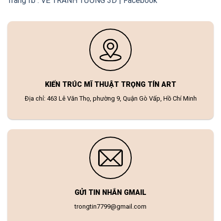
Trang fb : VẼ TRANH TƯỜNG 3D | Facebook
KIẾN TRÚC MĨ THUẬT TRỌNG TÍN ART
Địa chỉ: 463 Lê Văn Thọ, phường 9, Quận Gò Vấp, Hồ Chí Minh
GỬI TIN NHẮN GMAIL
trongtin7799@gmail.com