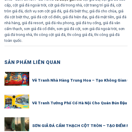
cấp
,
cột giả đá ngoài trời
,
cột giả đá trong nhà
,
cột trang trí giả đá
,
cột
tròn giả đá
,
dịch vụ sơn cột giả đá
,
giả đá biệt thự
,
giả đá cho chùa
,
giả
đá cột biệt thự
,
giả đá cột cổ điển
,
giả đá hiện đại
,
giả đá mặt tiền
,
giả đá
nhà hàng
,
giả đá resort
,
giả đá rêu phong
,
giả đá trụ cổng
,
giả đá vân
cẩm thạch
,
sơn giả đá cổ điển
,
sơn giả đá cột
,
sơn giả đá ngoài trời
,
sơn
giả đá trong nhà
,
thi công cột giả đá
,
thi công giả đá
,
thi công giả đá
toàn quốc
.
SẢN PHẨM LIÊN QUAN
Vẽ Tranh Nhà Hàng Trung Hoa – Tạo Không Gian Đậ
Vẽ Tranh Tường Phố Cổ Hà Nội Cho Quán Bún Đậu M
SƠN GIẢ ĐÁ CẨM THẠCH CỘT TRÒN – TẠO ĐIỂM 