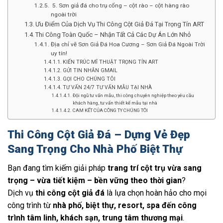
5. Sơn giả đá cho trụ cổng – cột rào – cột hàng rào
ngoài trời
Ưu Điểm Của Dịch Vụ Thi Công Cột Giả Đá Tại Trọng Tín ART
Thi Công Toàn Quốc – Nhận Tất Cả Các Dự Án Lớn Nhỏ
Địa chỉ vẽ Sơn Giả Đá Hoa Cương – Sơn Giả Đá Ngoài Trời
uy tín!
KIẾN TRÚC MĨ THUẬT TRỌNG TÍN ART
GỬI TIN NHẮN GMAIL
GỌI CHO CHÚNG TÔI
TƯ VẤN 24/7 TƯ VẤN MẪU TẠI NHÀ
Đội ngũ tư vấn mẫu, thi công chuyên nghiệp theo yêu cầu
khách hàng, tư vấn thiết kế mẫu tại nhà
CAM KẾT CỦA CÔNG TY CHÚNG TÔI
Thi Công Cột Giả Đá – Dựng Vẻ Đẹp
Sang Trọng Cho Nhà Phố Biệt Thự
Bạn đang tìm kiếm giải pháp
trang trí cột trụ vừa sang
trọng – vừa tiết kiệm – bền vững theo thời gian
?
Dịch vụ
thi công cột giả đá
là lựa chọn hoàn hảo cho mọi
công trình từ
nhà phố, biệt thự, resort, spa đến công
trình tâm linh, khách sạn, trung tâm thương mại
.