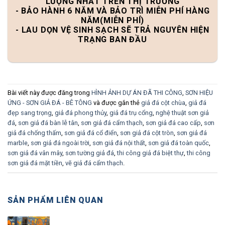
LƯỢNG NHẤT TRÊN THỊ TRƯỜNG
- BẢO HÀNH 6 NĂM VÀ BẢO TRÌ MIỄN PHÍ HÀNG
NĂM(MIỄN PHÍ)
- LAU DỌN VỆ SINH SẠCH SẼ TRẢ NGUYÊN HIỆN
TRẠNG BAN ĐẦU
Bài viết này được đăng trong
HÌNH ẢNH DỰ ÁN ĐÃ THI CÔNG
,
SƠN HIỆU
ỨNG - SƠN GIẢ ĐÁ - BÊ TÔNG
và được gắn thẻ
giả đá cột chùa
,
giả đá
đẹp sang trọng
,
giả đá phong thủy
,
giả đá trụ cổng
,
nghệ thuật sơn giả
đá
,
sơn giả đá bàn lễ tân
,
sơn giả đá cẩm thạch
,
sơn giả đá cao cấp
,
sơn
giả đá chống thấm
,
sơn giả đá cổ điển
,
sơn giả đá cột tròn
,
sơn giả đá
marble
,
sơn giả đá ngoài trời
,
sơn giả đá nội thất
,
sơn giả đá toàn quốc
,
sơn giả đá vân mây
,
sơn tường giả đá
,
thi công giả đá biệt thự
,
thi công
sơn giả đá mặt tiền
,
vẽ giả đá cẩm thạch
.
SẢN PHẨM LIÊN QUAN