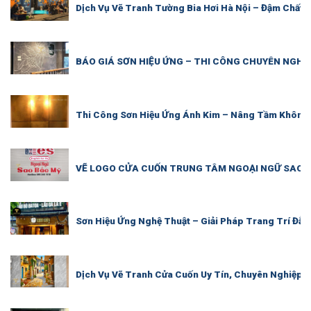
Dịch Vụ Vẽ Tranh Tường Bia Hơi Hà Nội – Đậm Chất P
BÁO GIÁ SƠN HIỆU ỨNG – THI CÔNG CHUYÊN NGHI
Thi Công Sơn Hiệu Ứng Ánh Kim – Nâng Tầm Không 
VẼ LOGO CỬA CUỐN TRUNG TÂM NGOẠI NGỮ SAO B
Sơn Hiệu Ứng Nghệ Thuật – Giải Pháp Trang Trí Đẳ
Dịch Vụ Vẽ Tranh Cửa Cuốn Uy Tín, Chuyên Nghiệp |