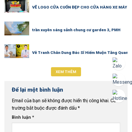
VẼ LOGO CỬA CUỐN ĐẸP CHO CỬA HÀNG XE MÁY – 
trần xuyên sáng sảnh chung cư garden 3, PMH
Vẽ Tranh Chân Dung Bác Sĩ Hiếm Muộn Tăng Quang T
XEM THÊM
Để lại một bình luận
Email của bạn sẽ không được hiển thị công khai.
Các
trường bắt buộc được đánh dấu
*
Bình luận
*