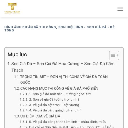
Bỏ
qua
nội
dung
HÌNH ẢNH DỰ ÁN ĐÃ THI CÔNG
,
SƠN HIỆU ỨNG - SƠN GIẢ ĐÁ - BÊ
TÔNG
Mục lục
Sơn Giả Đá – Sơn Giả Đá Hoa Cương – Sơn Giả Đá Cẩm
Thạch
TRỌNG TÍN ART – ĐƠN VỊ THI CÔNG VẼ GIẢ ĐÁ TOÀN
QUỐC
CÁC HẠNG MỤC THI CÔNG VẼ GIẢ ĐÁ PHỔ BIẾN
1. Sơn giả đá mặt tiền – tường ngoài trời
2. Sơn vẽ giả đá tường trong nhà
3. Vẽ giả đá cột tròn – cột vuông
4. Vẽ giả đá bàn, quầy, trụ trang trí
ƯU ĐIỂM CỦA VẼ GIẢ ĐÁ
5. Vẽ giả đá công trình tâm linh – chùa, đình, miếu
Địa chỉ vẽ Sơn Giả Đá Mặt Tiền – Thi Công Sơn Giả Gỗ –