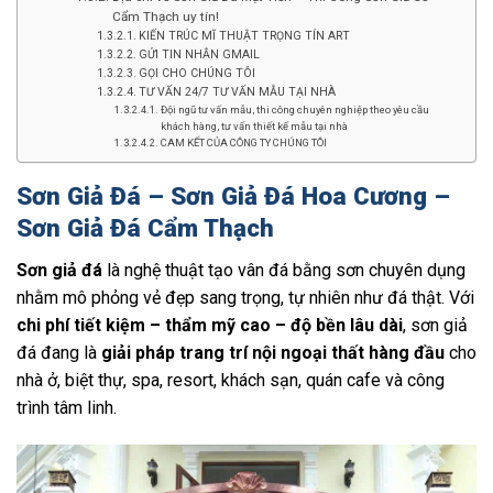
Cẩm Thạch uy tín!
KIẾN TRÚC MĨ THUẬT TRỌNG TÍN ART
GỬI TIN NHẮN GMAIL
GỌI CHO CHÚNG TÔI
TƯ VẤN 24/7 TƯ VẤN MẪU TẠI NHÀ
Đội ngũ tư vấn mẫu, thi công chuyên nghiệp theo yêu cầu
khách hàng, tư vấn thiết kế mẫu tại nhà
CAM KẾT CỦA CÔNG TY CHÚNG TÔI
Sơn Giả Đá – Sơn Giả Đá Hoa Cương –
Sơn Giả Đá Cẩm Thạch
Sơn giả đá
là nghệ thuật tạo vân đá bằng sơn chuyên dụng
nhằm mô phỏng vẻ đẹp sang trọng, tự nhiên như đá thật. Với
chi phí tiết kiệm – thẩm mỹ cao – độ bền lâu dài
, sơn giả
đá đang là
giải pháp trang trí nội ngoại thất hàng đầu
cho
nhà ở, biệt thự, spa, resort, khách sạn, quán cafe và công
trình tâm linh.