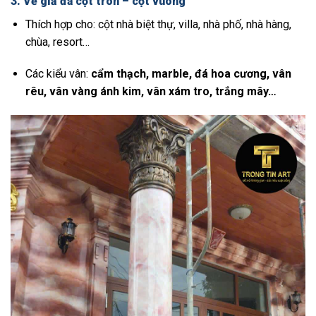
3
. Vẽ giả đá cột tròn – cột vuông
Thích hợp cho: cột nhà biệt thự, villa, nhà phố, nhà hàng,
chùa, resort…
Các kiểu vân:
cẩm thạch, marble, đá hoa cương, vân
rêu, vân vàng ánh kim, vân xám tro, trắng mây…