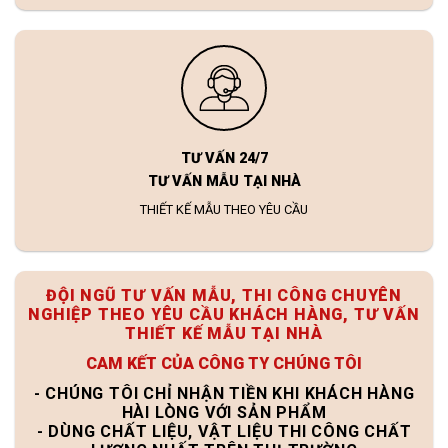
TƯ VẤN 24/7
TƯ VẤN MẪU TẠI NHÀ
THIẾT KẾ MẪU THEO YÊU CẦU
ĐỘI NGŨ TƯ VẤN MẪU, THI CÔNG CHUYÊN
NGHIỆP THEO YÊU CẦU KHÁCH HÀNG, TƯ VẤN
THIẾT KẾ MẪU TẠI NHÀ
CAM KẾT CỦA CÔNG TY CHÚNG TÔI
- CHÚNG TÔI CHỈ NHẬN TIỀN KHI KHÁCH HÀNG
HÀI LÒNG VỚI SẢN PHẨM
- DÙNG CHẤT LIỆU, VẬT LIỆU THI CÔNG CHẤT