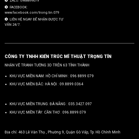
ZALO: 0968899079
FACEBOOK:
www.facebook.com/trong.tin.079
LIÊN HỆ NGAY ĐỂ NHẬN ĐƯỢC TƯ
VẤN 24/7.
CÔNG TY TNHH KIẾN TRÚC MĨ THUẬT TRỌNG TÍN
NHẬN VẼ TRANH TƯỜNG 3D TRÊN 63 TỈNH THÀNH
KHU VỰC MIỀN NAM: HỒ CHÍ MINH :
096 8899 079
KHU VỰC MIỀN BẮC: HÀ NỘI :
09.8899.0364
KHU VỰC MIỀN TRUNG: ĐÀ NẴNG :
035.3427.097
KHU VỰC MIỀN TÂY: CẦN THƠ :
096.8899.079
Địa chỉ: 463 Lê Văn Thọ , Phường 9, Quận Gò Vấp, Tp. Hồ Chính Minh