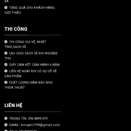
XA
TẶNG QUÀ CHO KHÁCH HÀNG
GIỚI THIỆU
THI CÔNG
THI CÔNG VUI VẼ, NHIỆT
TÌNH,SẠCH SẼ
LAU CHÙI SẠCH SẼ KHI NGHIỆM
THU
GIẤY CAM KẾT CẢM HÀNH 6 NĂM
LIÊN HỆ NGAY KHI CÓ SỰ CỐ VỀ
SẢN PHẨM
CHẤT LƯỢNG ĐÀM BẢO NHƯ
THỎA THUẬT
LIÊN HỆ
TRỌNG TÍN: 096.8899.079
GMAIL: trongtin7799@gmail.com