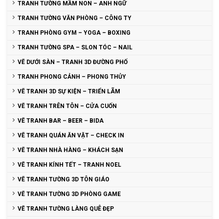
TRANH TƯỜNG MẦM NON – ANH NGỮ
TRANH TƯỜNG VĂN PHÒNG – CÔNG TY
TRANH PHÒNG GYM – YOGA – BOXING
TRANH TƯỜNG SPA – SLON TÓC – NAIL
VẼ DƯỚI SÀN – TRANH 3D ĐƯỜNG PHỐ
TRANH PHONG CẢNH – PHONG THỦY
VẼ TRANH 3D SỰ KIỆN – TRIỂN LÃM
VẼ TRANH TRÊN TÔN – CỬA CUỐN
VẼ TRANH BAR – BEER – BIDA
VẼ TRANH QUÁN ĂN VẶT – CHECK IN
VẼ TRANH NHÀ HÀNG – KHÁCH SẠN
VẼ TRANH KÍNH TẾT – TRANH NOEL
VẼ TRANH TƯỜNG 3D TÔN GIÁO
VẼ TRANH TƯỜNG 3D PHÒNG GAME
VẼ TRANH TƯỜNG LÀNG QUÊ ĐẸP