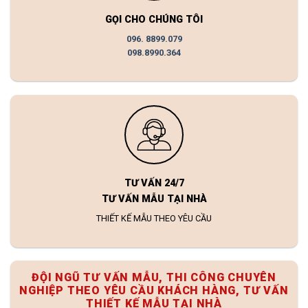
GỌI CHO CHÚNG TÔI
096. 8899.079
098.8990.364
TƯ VẤN 24/7
TƯ VẤN MẪU TẠI NHÀ
THIẾT KẾ MẪU THEO YÊU CẦU
ĐỘI NGŨ TƯ VẤN MẪU, THI CÔNG CHUYÊN
NGHIỆP THEO YÊU CẦU KHÁCH HÀNG, TƯ VẤN
THIẾT KẾ MẪU TẠI NHÀ