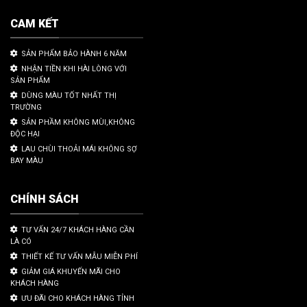
CAM KẾT
SẢN PHẨM BẢO HÀNH 6 NĂM
NHẬN TIỀN KHI HÀI LÒNG VỚI
SẢN PHẨM
DÙNG MÀU TỐT NHẤT THỊ
TRƯỜNG
SẢN PHẦM KHÔNG MÙI,KHÔNG
ĐỘC HẠI
LAU CHÙI THOẢI MÁI KHÔNG SỢ
BAY MÀU
CHÍNH SÁCH
TƯ VẤN 24/7 KHÁCH HÀNG CẦN
LÀ CÓ
THIẾT KẾ TƯ VẤN MẪU MIỄN PHÍ
GIẢM GIÁ KHUYẾN MÃI CHO
KHÁCH HÀNG
ƯU ĐÃI CHO KHÁCH HÀNG TỈNH