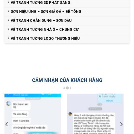
VẼ TRANH TƯỜNG 3D PHÁT SÁNG
SƠN HIỆU ỨNG – SƠN GIẢ ĐÁ – BÊ TÔNG
VẼ TRANH CHÂN DUNG – SƠN DẦU
VẼ TRANH TƯỜNG NHÀ Ở – CHUNG CƯ
VẼ TRANH TƯỜNG LOGO THƯƠNG HIỆU
CẢM NHẬN CỦA KHÁCH HÀNG