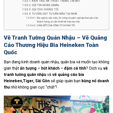
KIẾN TRÚC MĨ THUẬT TRỌNG TÍN ART
GỬI TIN NHẮN GMAIL
GỌI CHO CHÚNG TÔI
TƯ VẤN 24/7 TƯ VẤN MẪU TẠI NHÀ
Đội ngũ tư vấn mẫu, thi công chuyên nghiệp theo yêu cầu
khách hàng, tư vấn thiết kế mẫu tại nhà
CAM KẾT CỦA CÔNG TY CHÚNG TÔI
Vẽ Tranh Tường Quán Nhậu – Vẽ Quảng
Cáo Thương Hiệu Bia Heineken Toàn
Quốc
Bạn đang kinh doanh quán nhậu, quán bia và muốn tạo không
gian thật
ấn tượng – hút khách – đậm cá tính
? Dịch vụ
vẽ
tranh tường quán nhậu
và
vẽ quảng cáo bia
Heineken,Tiger, Sài Gòn
sẽ giúp quán bạn
bùng nổ doanh
thu
nhờ không gian cực “chất”!