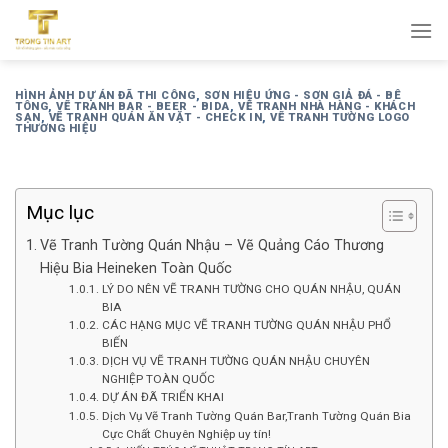
Bỏ
qua
nội
dung
HÌNH ẢNH DỰ ÁN ĐÃ THI CÔNG
,
SƠN HIỆU ỨNG - SƠN GIẢ ĐÁ - BÊ
TÔNG
,
VẼ TRANH BAR - BEER - BIDA
,
VẼ TRANH NHÀ HÀNG - KHÁCH
SẠN
,
VẼ TRANH QUÁN ĂN VẶT - CHECK IN
,
VẼ TRANH TƯỜNG LOGO
THƯƠNG HIỆU
Mục lục
Vẽ Tranh Tường Quán Nhậu – Vẽ Quảng Cáo Thương
Hiệu Bia Heineken Toàn Quốc
LÝ DO NÊN VẼ TRANH TƯỜNG CHO QUÁN NHẬU, QUÁN
BIA
CÁC HẠNG MỤC VẼ TRANH TƯỜNG QUÁN NHẬU PHỔ
BIẾN
DỊCH VỤ VẼ TRANH TƯỜNG QUÁN NHẬU CHUYÊN
NGHIỆP TOÀN QUỐC
DỰ ÁN ĐÃ TRIỂN KHAI
Dịch Vụ Vẽ Tranh Tường Quán Bar,Tranh Tường Quán Bia
Cực Chất Chuyên Nghiệp uy tín!