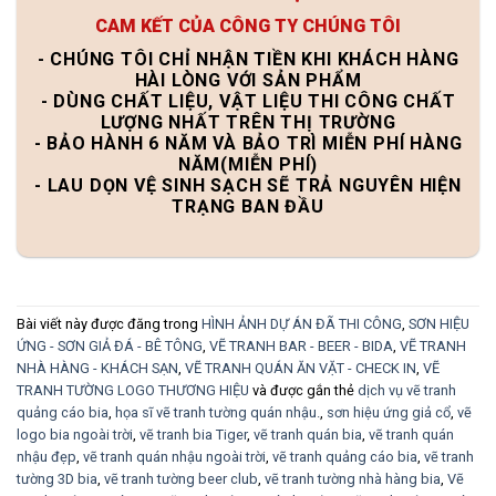
CAM KẾT CỦA CÔNG TY CHÚNG TÔI
- CHÚNG TÔI CHỈ NHẬN TIỀN KHI KHÁCH HÀNG
HÀI LÒNG VỚI SẢN PHẨM
- DÙNG CHẤT LIỆU, VẬT LIỆU THI CÔNG CHẤT
LƯỢNG NHẤT TRÊN THỊ TRƯỜNG
- BẢO HÀNH 6 NĂM VÀ BẢO TRÌ MIỄN PHÍ HÀNG
NĂM(MIỄN PHÍ)
- LAU DỌN VỆ SINH SẠCH SẼ TRẢ NGUYÊN HIỆN
TRẠNG BAN ĐẦU
Bài viết này được đăng trong
HÌNH ẢNH DỰ ÁN ĐÃ THI CÔNG
,
SƠN HIỆU
ỨNG - SƠN GIẢ ĐÁ - BÊ TÔNG
,
VẼ TRANH BAR - BEER - BIDA
,
VẼ TRANH
NHÀ HÀNG - KHÁCH SẠN
,
VẼ TRANH QUÁN ĂN VẶT - CHECK IN
,
VẼ
TRANH TƯỜNG LOGO THƯƠNG HIỆU
và được gắn thẻ
dịch vụ vẽ tranh
quảng cáo bia
,
họa sĩ vẽ tranh tường quán nhậu.
,
sơn hiệu ứng giả cổ
,
vẽ
logo bia ngoài trời
,
vẽ tranh bia Tiger
,
vẽ tranh quán bia
,
vẽ tranh quán
nhậu đẹp
,
vẽ tranh quán nhậu ngoài trời
,
vẽ tranh quảng cáo bia
,
vẽ tranh
tường 3D bia
,
vẽ tranh tường beer club
,
vẽ tranh tường nhà hàng bia
,
Vẽ