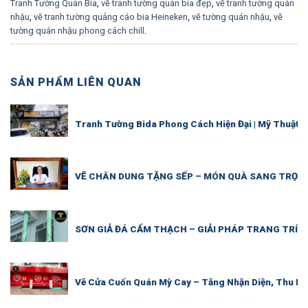
Tranh Tường Quán Bia
,
vẽ tranh tường quán bia đẹp
,
vẽ tranh tường quán
nhậu
,
vẽ tranh tường quảng cáo bia Heineken
,
vẽ tường quán nhậu
,
vẽ
tường quán nhậu phong cách chill
.
SẢN PHẨM LIÊN QUAN
Tranh Tường Bida Phong Cách Hiện Đại | Mỹ Thuật 
VẼ CHÂN DUNG TẶNG SẾP – MÓN QUÀ SANG TRỌNG
SƠN GIẢ ĐÁ CẨM THẠCH – GIẢI PHÁP TRANG TRÍ S
Vẽ Cửa Cuốn Quán Mỳ Cay – Tăng Nhận Diện, Thu Hú