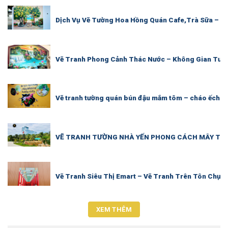
Dịch Vụ Vẽ Tường Hoa Hồng Quán Cafe,Trà Sữa – M
Vẽ Tranh Phong Cảnh Thác Nước – Không Gian Tươi
Vẽ tranh tường quán bún đậu mắm tôm – cháo ếch S
VẼ TRANH TƯỜNG NHÀ YẾN PHONG CÁCH MÂY TRỜI
Vẽ Tranh Siêu Thị Emart – Vẽ Tranh Trên Tôn Chụp 
XEM THÊM