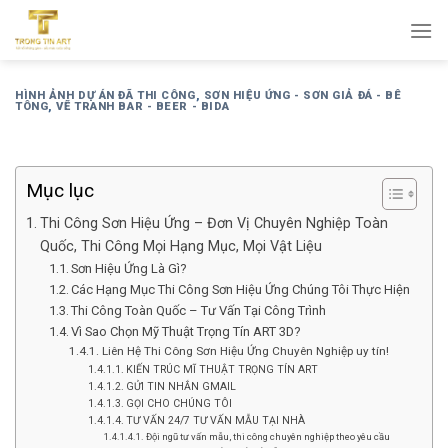
Bỏ
qua
nội
dung
HÌNH ẢNH DỰ ÁN ĐÃ THI CÔNG
,
SƠN HIỆU ỨNG - SƠN GIẢ ĐÁ - BÊ
TÔNG
,
VẼ TRANH BAR - BEER - BIDA
Mục lục
Thi Công Sơn Hiệu Ứng – Đơn Vị Chuyên Nghiệp Toàn
Quốc, Thi Công Mọi Hạng Mục, Mọi Vật Liệu
Sơn Hiệu Ứng Là Gì?
Các Hạng Mục Thi Công Sơn Hiệu Ứng Chúng Tôi Thực Hiện
Thi Công Toàn Quốc – Tư Vấn Tại Công Trình
Vì Sao Chọn Mỹ Thuật Trọng Tín ART 3D?
Liên Hệ Thi Công Sơn Hiệu Ứng Chuyên Nghiệp uy tín!
KIẾN TRÚC MĨ THUẬT TRỌNG TÍN ART
GỬI TIN NHẮN GMAIL
GỌI CHO CHÚNG TÔI
TƯ VẤN 24/7 TƯ VẤN MẪU TẠI NHÀ
Đội ngũ tư vấn mẫu, thi công chuyên nghiệp theo yêu cầu