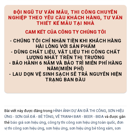
ĐỘI NGŨ TƯ VẤN MẪU, THI CÔNG CHUYÊN
NGHIỆP THEO YÊU CẦU KHÁCH HÀNG, TƯ VẤN
THIẾT KẾ MẪU TẠI NHÀ
CAM KẾT CỦA CÔNG TY CHÚNG TÔI
- CHÚNG TÔI CHỈ NHẬN TIỀN KHI KHÁCH HÀNG
HÀI LÒNG VỚI SẢN PHẨM
- DÙNG CHẤT LIỆU, VẬT LIỆU THI CÔNG CHẤT
LƯỢNG NHẤT TRÊN THỊ TRƯỜNG
- BẢO HÀNH 6 NĂM VÀ BẢO TRÌ MIỄN PHÍ HÀNG
NĂM(MIỄN PHÍ)
- LAU DỌN VỆ SINH SẠCH SẼ TRẢ NGUYÊN HIỆN
TRẠNG BAN ĐẦU
Bài viết này được đăng trong
HÌNH ẢNH DỰ ÁN ĐÃ THI CÔNG
,
SƠN HIỆU
ỨNG - SƠN GIẢ ĐÁ - BÊ TÔNG
,
VẼ TRANH BAR - BEER - BIDA
và được gắn
thẻ
báo giá sơn hiệu ứng
,
công ty thi công sơn hiệu ứng toàn quốc
,
đơn
vị thi công sơn hiệu ứng
,
sơn hiệu ứng
,
sơn hiệu ứng bê tông xám
,
sơn