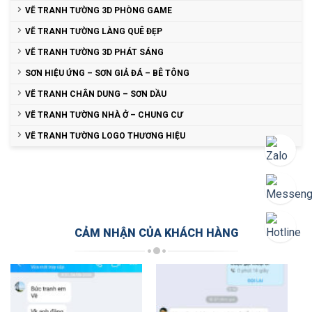
VẼ TRANH TƯỜNG 3D PHÒNG GAME
VẼ TRANH TƯỜNG LÀNG QUÊ ĐẸP
VẼ TRANH TƯỜNG 3D PHÁT SÁNG
SƠN HIỆU ỨNG – SƠN GIẢ ĐÁ – BÊ TÔNG
VẼ TRANH CHÂN DUNG – SƠN DẦU
VẼ TRANH TƯỜNG NHÀ Ở – CHUNG CƯ
VẼ TRANH TƯỜNG LOGO THƯƠNG HIỆU
CẢM NHẬN CỦA KHÁCH HÀNG