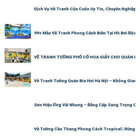
Dịch Vụ Vẽ Tranh Cửa Cuốn Uy Tín, Chuyên Nghiệp |
99+ Mẫu Vẽ Tranh Phong Cảnh Biển Tại Hồ Bơi Độc 
VẼ TRANH TƯỜNG PHỐ CỔ HOA GIẤY CHO QUÁN LẨ
Vẽ Tranh Tường Quán Bia Hơi Hà Nội – Không Gian 
Sơn Hiệu Ứng Vải Nhung – Đẳng Cấp Sang Trọng Ch
Vẽ Tường Cầu Thang Phong Cách Tropical | Rừng Lá 