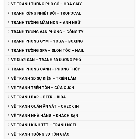
VẼ TRANH TƯỜNG PHỐ CỔ – HOA GIẤY
TRANH RỪNG NHIỆT ĐỚI – TROPOCAL
TRANH TƯỜNG MẦM NON – ANH NGỮ
TRANH TƯỜNG VĂN PHÒNG – CÔNG TY
TRANH PHÒNG GYM – YOGA – BOXING
TRANH TƯỜNG SPA – SLON TÓC – NAIL
VẼ DƯỚI SÀN – TRANH 3D ĐƯỜNG PHỐ
TRANH PHONG CẢNH – PHONG THỦY
VẼ TRANH 3D SỰ KIỆN – TRIỂN LÃM
VẼ TRANH TRÊN TÔN – CỬA CUỐN
VẼ TRANH BAR – BEER – BIDA
VẼ TRANH QUÁN ĂN VẶT – CHECK IN
VẼ TRANH NHÀ HÀNG – KHÁCH SẠN
VẼ TRANH KÍNH TẾT – TRANH NOEL
VẼ TRANH TƯỜNG 3D TÔN GIÁO