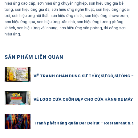
hiệu ứng cao cấp
,
sơn hiệu ứng chuyên nghiệp
,
sơn hiệu ứng giả bê
tông
,
sơn hiệu ứng giả đá
,
sơn hiệu ứng nghệ thuật
,
sơn hiệu ứng ngoài
trời
,
sơn hiệu ứng nội thất
,
sơn hiệu ứng rỉ sét
,
sơn hiệu ứng showroom
,
sơn hiệu ứng spa
,
sơn hiệu ứng trần nhà
,
sơn hiệu ứng tường phòng
khách
,
sơn hiệu ứng vải nhung
,
sơn hiệu ứng văn phòng
,
thi công sơn
hiệu ứng
.
SẢN PHẨM LIÊN QUAN
VẼ TRANH CHÂN DUNG SƯ THẦY,SƯ CÔ,SƯ ÔNG – 
VẼ LOGO CỬA CUỐN ĐẸP CHO CỬA HÀNG XE MÁY – 
Tranh phát sáng quán Bar Beirut – Restaurant & Sh