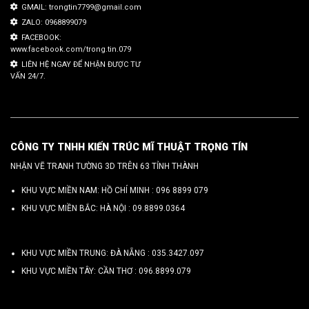
GMAIL: trongtin7799@gmail.com
ZALO: 0968899079
FACEBOOK:
www.facebook.com/trong.tin.079
LIÊN HỆ NGAY ĐỂ NHẬN ĐƯỢC TƯ
VẤN 24/7.
CÔNG TY TNHH KIẾN TRÚC MĨ THUẬT TRỌNG TÍN
NHẬN VẼ TRANH TƯỜNG 3D TRÊN 63 TỈNH THÀNH
KHU VỰC MIỀN NAM: HỒ CHÍ MINH :
096 8899 079
KHU VỰC MIỀN BẮC: HÀ NỘI :
09.8899.0364
KHU VỰC MIỀN TRUNG: ĐÀ NẴNG :
035.3427.097
KHU VỰC MIỀN TÂY: CẦN THƠ :
096.8899.079