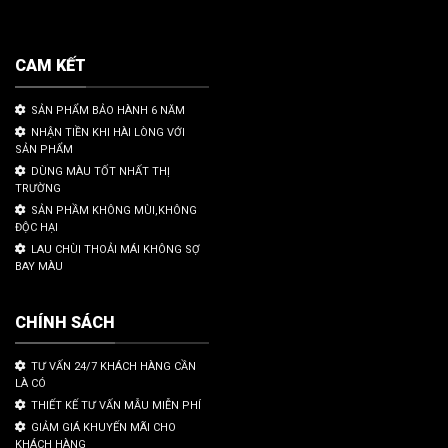
CAM KẾT
SẢN PHẨM BẢO HÀNH 6 NĂM
NHẬN TIỀN KHI HÀI LÒNG VỚI
SẢN PHẨM
DÙNG MÀU TỐT NHẤT THỊ
TRƯỜNG
SẢN PHẦM KHÔNG MÙI,KHÔNG
ĐỘC HẠI
LAU CHÙI THOẢI MÁI KHÔNG SỢ
BAY MÀU
CHÍNH SÁCH
TƯ VẤN 24/7 KHÁCH HÀNG CẦN
LÀ CÓ
THIẾT KẾ TƯ VẤN MẪU MIỄN PHÍ
GIẢM GIÁ KHUYẾN MÃI CHO
KHÁCH HÀNG