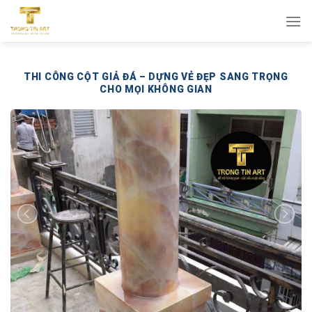
Bỏ
qua
nội
dung
THI CÔNG CỘT GIẢ ĐÁ – DỰNG VẺ ĐẸP SANG TRỌNG
CHO MỌI KHÔNG GIAN