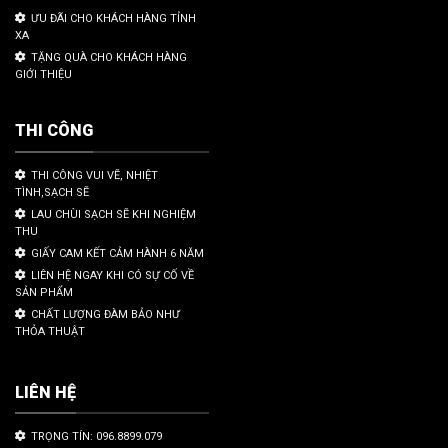
ƯU ĐÃI CHO KHÁCH HÀNG TỈNH
XA
TẶNG QUÀ CHO KHÁCH HÀNG
GIỚI THIỆU
THI CÔNG
THI CÔNG VUI VẼ, NHIỆT
TÌNH,SẠCH SẼ
LAU CHÙI SẠCH SẼ KHI NGHIỆM
THU
GIẤY CAM KẾT CẢM HÀNH 6 NĂM
LIÊN HỆ NGAY KHI CÓ SỰ CỐ VỀ
SẢN PHẨM
CHẤT LƯỢNG ĐÀM BẢO NHƯ
THỎA THUẬT
LIÊN HỆ
TRỌNG TÍN: 096.8899.079