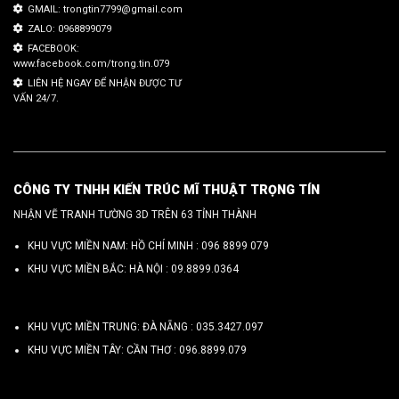
GMAIL: trongtin7799@gmail.com
ZALO: 0968899079
FACEBOOK:
www.facebook.com/trong.tin.079
LIÊN HỆ NGAY ĐỂ NHẬN ĐƯỢC TƯ
VẤN 24/7.
CÔNG TY TNHH KIẾN TRÚC MĨ THUẬT TRỌNG TÍN
NHẬN VẼ TRANH TƯỜNG 3D TRÊN 63 TỈNH THÀNH
KHU VỰC MIỀN NAM: HỒ CHÍ MINH :
096 8899 079
KHU VỰC MIỀN BẮC: HÀ NỘI :
09.8899.0364
KHU VỰC MIỀN TRUNG: ĐÀ NẴNG :
035.3427.097
KHU VỰC MIỀN TÂY: CẦN THƠ :
096.8899.079