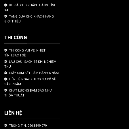
ƯU ĐÃI CHO KHÁCH HÀNG TỈNH
XA
TẶNG QUÀ CHO KHÁCH HÀNG
GIỚI THIỆU
THI CÔNG
THI CÔNG VUI VẼ, NHIỆT
TÌNH,SẠCH SẼ
LAU CHÙI SẠCH SẼ KHI NGHIỆM
THU
GIẤY CAM KẾT CẢM HÀNH 6 NĂM
LIÊN HỆ NGAY KHI CÓ SỰ CỐ VỀ
SẢN PHẨM
CHẤT LƯỢNG ĐÀM BẢO NHƯ
THỎA THUẬT
LIÊN HỆ
TRỌNG TÍN: 096.8899.079