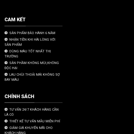
CAM KẾT
SẢN PHẨM BẢO HÀNH 6 NĂM
NHẬN TIỀN KHI HÀI LÒNG VỚI
SẢN PHẨM
DÙNG MÀU TỐT NHẤT THỊ
TRƯỜNG
SẢN PHẦM KHÔNG MÙI,KHÔNG
ĐỘC HẠI
LAU CHÙI THOẢI MÁI KHÔNG SỢ
BAY MÀU
CHÍNH SÁCH
TƯ VẤN 24/7 KHÁCH HÀNG CẦN
LÀ CÓ
THIẾT KẾ TƯ VẤN MẪU MIỄN PHÍ
GIẢM GIÁ KHUYẾN MÃI CHO
KHÁCH HÀNG