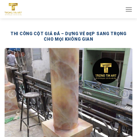
Bỏ
qua
nội
dung
THI CÔNG CỘT GIẢ ĐÁ – DỰNG VẺ ĐẸP SANG TRỌNG
CHO MỌI KHÔNG GIAN