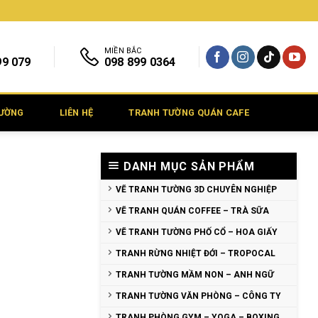
MIỀN BẮC
99 079
098 899 0364
TƯỜNG
LIÊN HỆ
TRANH TƯỜNG QUÁN CAFE
DANH MỤC SẢN PHẨM
VẼ TRANH TƯỜNG 3D CHUYÊN NGHIỆP
VẼ TRANH QUÁN COFFEE – TRÀ SỮA
VẼ TRANH TƯỜNG PHỐ CỔ – HOA GIẤY
TRANH RỪNG NHIỆT ĐỚI – TROPOCAL
TRANH TƯỜNG MẦM NON – ANH NGỮ
TRANH TƯỜNG VĂN PHÒNG – CÔNG TY
TRANH PHÒNG GYM – YOGA – BOXING