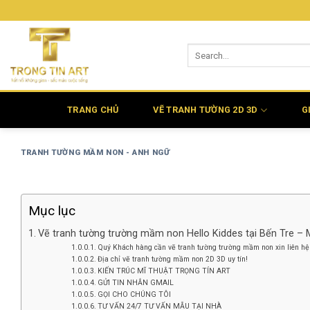
Bỏ
qua
nội
dung
TRANG CHỦ
VẼ TRANH TƯỜNG 2D 3D
G
TRANH TƯỜNG MẦM NON - ANH NGỮ
Mục lục
Vẽ tranh tường trường mầm non Hello Kiddes tại Bến Tre – 
Quý Khách hàng cần vẽ tranh tường trường mầm non xin liên hệ
Địa chỉ vẽ tranh tường mầm non 2D 3D uy tín!
KIẾN TRÚC MĨ THUẬT TRỌNG TÍN ART
GỬI TIN NHẮN GMAIL
GỌI CHO CHÚNG TÔI
TƯ VẤN 24/7 TƯ VẤN MẪU TẠI NHÀ