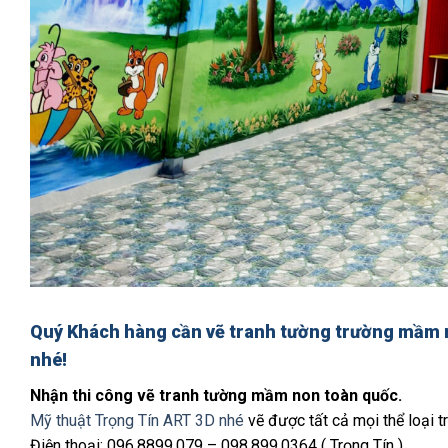
Quý Khách hàng cần
vẽ tranh tường trường mầm 
nhé!
Nhận thi công vẽ tranh tường mầm non toàn quốc.
Mỹ thuật Trọng Tín ART 3D nhé
vẽ được tất cả mọi thể loại tr
Điện thoại: 096.8899.079 – 098.899.0364 ( Trọng Tín )