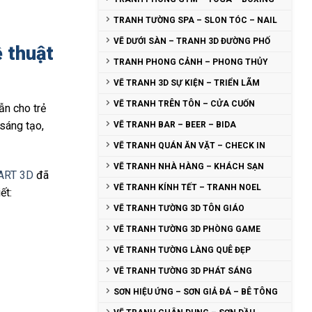
TRANH TƯỜNG SPA – SLON TÓC – NAIL
VẼ DƯỚI SÀN – TRANH 3D ĐƯỜNG PHỐ
 thuật
TRANH PHONG CẢNH – PHONG THỦY
VẼ TRANH 3D SỰ KIỆN – TRIỂN LÃM
VẼ TRANH TRÊN TÔN – CỬA CUỐN
ẫn cho trẻ
 sáng tạo,
VẼ TRANH BAR – BEER – BIDA
VẼ TRANH QUÁN ĂN VẶT – CHECK IN
VẼ TRANH NHÀ HÀNG – KHÁCH SẠN
 ART 3D
đã
VẼ TRANH KÍNH TẾT – TRANH NOEL
ết:
VẼ TRANH TƯỜNG 3D TÔN GIÁO
VẼ TRANH TƯỜNG 3D PHÒNG GAME
VẼ TRANH TƯỜNG LÀNG QUÊ ĐẸP
VẼ TRANH TƯỜNG 3D PHÁT SÁNG
SƠN HIỆU ỨNG – SƠN GIẢ ĐÁ – BÊ TÔNG