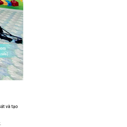
át và tạo
.