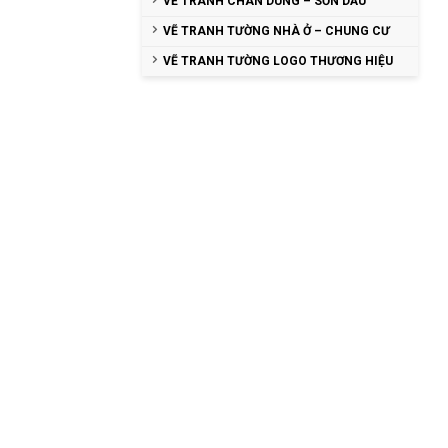
VẼ TRANH CHÂN DUNG – SƠN DẦU
VẼ TRANH TƯỜNG NHÀ Ở – CHUNG CƯ
VẼ TRANH TƯỜNG LOGO THƯƠNG HIỆU