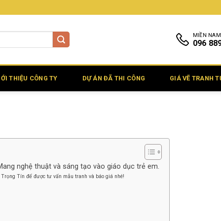
MIỀN NAM
096 88
IỚI THIỆU CÔNG TY
DỰ ÁN ĐÃ THI CÔNG
GIÁ VẼ TRANH 
Mang nghệ thuật và sáng tạo vào giáo dục trẻ em.
 Trọng Tín để được tư vấn mẫu tranh và báo giá nhé!