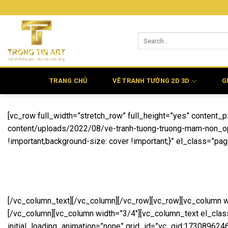
Bỏ
qua
nội
dung
TRANG CHỦ
VẼ TRANH TƯỜNG 2D 3D
G
[vc_row full_width=”stretch_row” full_height=”yes” conten
content/uploads/2022/08/ve-tranh-tuong-truong-mam-non_opti
!important;background-size: cover !important;}” el_class=”pag
[/vc_column_text][/vc_column][/vc_row][vc_row][vc_column w
[/vc_column][vc_column width=”3/4″][vc_column_text el_clas
initial_loading_animation=”none” grid_id=”vc_gid:17308962