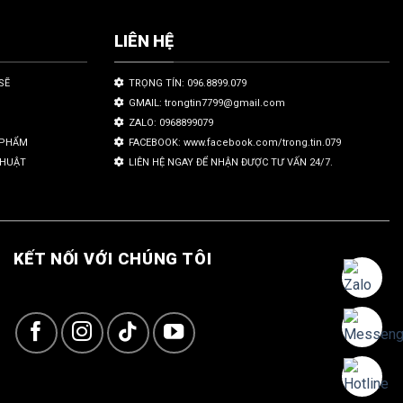
LIÊN HỆ
SẼ
TRỌNG TÍN: 096.8899.079
GMAIL: trongtin7799@gmail.com
ZALO: 0968899079
N PHẨM
FACEBOOK: www.facebook.com/trong.tin.079
THUẬT
LIÊN HỆ NGAY ĐỂ NHẬN ĐƯỢC TƯ VẤN 24/7.
KẾT NỐI VỚI CHÚNG TÔI