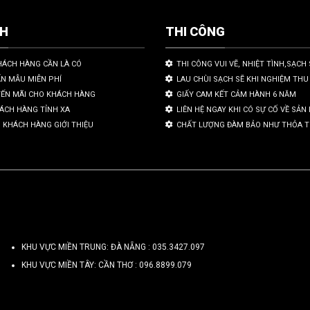
CH
THI CÔNG
HÁCH HÀNG CẦN LÀ CÓ
THI CÔNG VUI VẼ, NHIỆT TÌNH,SẠCH 
ẤN MẪU MIỄN PHÍ
LAU CHÙI SẠCH SẼ KHI NGHIỆM THU
YẾN MÃI CHO KHÁCH HÀNG
GIẤY CAM KẾT CẢM HÀNH 6 NĂM
HÁCH HÀNG TỈNH XA
LIÊN HỆ NGAY KHI CÓ SỰ CỐ VỀ SẢ
 KHÁCH HÀNG GIỚI THIỆU
CHẤT LƯỢNG ĐÀM BẢO NHƯ THỎA 
KHU VỰC MIỀN TRUNG: ĐÀ NẴNG :
035.3427.097
KHU VỰC MIỀN TÂY: CẦN THƠ :
096.8899.079