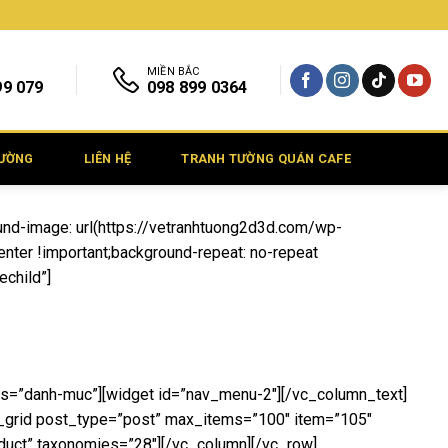
MIỀN BẮC
99 079
098 899 0364
TƯỜNG
LIÊN HỆ
TRANH TƯỜNG QUÁN CAFE
nd-image: url(https://vetranhtuong2d3d.com/wp-
ter !important;background-repeat: no-repeat
echild”]
ss=”danh-muc”][widget id=”nav_menu-2″][/vc_column_text]
c_grid post_type=”post” max_items=”100″ item=”105″
duct” taxonomies=”28″][/vc_column][/vc_row]