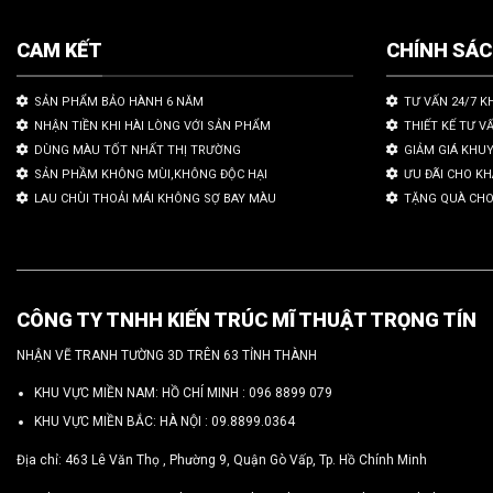
CAM KẾT
CHÍNH SÁ
SẢN PHẨM BẢO HÀNH 6 NĂM
TƯ VẤN 24/7 K
NHẬN TIỀN KHI HÀI LÒNG VỚI SẢN PHẨM
THIẾT KẾ TƯ V
DÙNG MÀU TỐT NHẤT THỊ TRƯỜNG
GIẢM GIÁ KHU
SẢN PHẦM KHÔNG MÙI,KHÔNG ĐỘC HẠI
ƯU ĐÃI CHO K
LAU CHÙI THOẢI MÁI KHÔNG SỢ BAY MÀU
TẶNG QUÀ CHO
CÔNG TY TNHH KIẾN TRÚC MĨ THUẬT TRỌNG TÍN
NHẬN VẼ TRANH TƯỜNG 3D TRÊN 63 TỈNH THÀNH
KHU VỰC MIỀN NAM: HỒ CHÍ MINH :
096 8899 079
KHU VỰC MIỀN BẮC: HÀ NỘI :
09.8899.0364
Địa chỉ: 463 Lê Văn Thọ , Phường 9, Quận Gò Vấp, Tp. Hồ Chính Minh