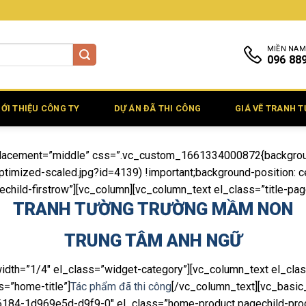
MIỀN NAM
096 88
IỚI THIỆU CÔNG TY
DỰ ÁN ĐÃ THI CÔNG
GIÁ VẼ TRANH 
t_placement=”middle” css=”.vc_custom_1661334000872{backgrou
mized-scaled.jpg?id=4139) !important;background-position: cen
echild-firstrow”][vc_column][vc_column_text el_class=”title-pag
TRANH TƯỜNG TRƯỜNG MẦM NON
TRUNG TÂM ANH NGỮ
idth=”1/4″ el_class=”widget-category”][vc_column_text el_cla
s=”home-title”]
Tác phẩm đã thi công
[/vc_column_text][vc_basi
46184-1d969e5d-d9f9-0″ el_class=”home-product pagechild-pro