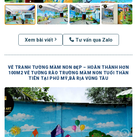
Xem bài viết
Tư vấn qua Zalo
VẼ TRANH TƯỜNG MẦM NON ĐẸP – HOÀN THÀNH HƠN
100M2 VẼ TƯỜNG RÀO TRƯỜNG MẦM NON TUỔI THẦN
TIÊN TẠI PHÚ MỸ,BÀ RỊA VŨNG TÀU