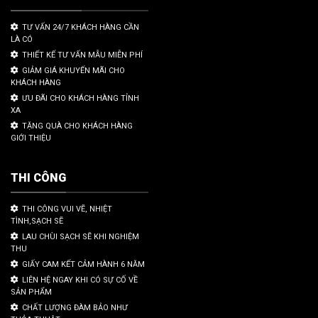
TƯ VẤN 24/7 KHÁCH HÀNG CẦN
LÀ CÓ
THIẾT KẾ TƯ VẤN MẪU MIỄN PHÍ
GIẢM GIÁ KHUYẾN MÃI CHO
KHÁCH HÀNG
ƯU ĐÃI CHO KHÁCH HÀNG TỈNH
XA
TẶNG QUÀ CHO KHÁCH HÀNG
GIỚI THIỆU
THI CÔNG
THI CÔNG VUI VẼ, NHIỆT
TÌNH,SẠCH SẼ
LAU CHÙI SẠCH SẼ KHI NGHIỆM
THU
GIẤY CAM KẾT CẢM HÀNH 6 NĂM
LIÊN HỆ NGAY KHI CÓ SỰ CỐ VỀ
SẢN PHẨM
CHẤT LƯỢNG ĐÀM BẢO NHƯ