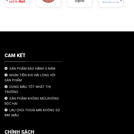
CAM KẾT
SẢN PHẨM BẢO HÀNH 6 NĂM
NHẬN TIỀN KHI HÀI LÒNG VỚI
SẢN PHẨM
DÙNG MÀU TỐT NHẤT THỊ
TRƯỜNG
SẢN PHẦM KHÔNG MÙI,KHÔNG
ĐỘC HẠI
LAU CHÙI THOẢI MÁI KHÔNG SỢ
BAY MÀU
CHÍNH SÁCH