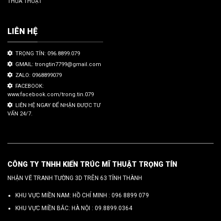
THỎA THUẬT
LIÊN HỆ
TRỌNG TÍN: 096.8899.079
GMAIL: trongtin7799@gmail.com
ZALO: 0968899079
FACEBOOK:
www.facebook.com/trong.tin.079
LIÊN HỆ NGAY ĐỂ NHẬN ĐƯỢC TƯ
VẤN 24/7.
CÔNG TY TNHH KIẾN TRÚC MĨ THUẬT TRỌNG TÍN
NHẬN VẼ TRANH TƯỜNG 3D TRÊN 63 TỈNH THÀNH
KHU VỰC MIỀN NAM: HỒ CHÍ MINH :
096 8899 079
KHU VỰC MIỀN BẮC: HÀ NỘI :
09.8899.0364