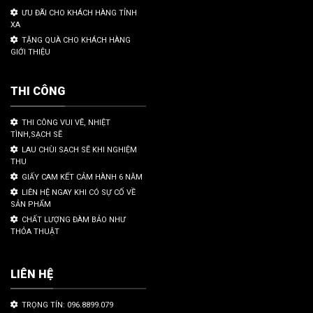
ƯU ĐÃI CHO KHÁCH HÀNG TỈNH
XA
TẶNG QUÀ CHO KHÁCH HÀNG
GIỚI THIỆU
THI CÔNG
THI CÔNG VUI VẼ, NHIỆT
TÌNH,SẠCH SẼ
LAU CHÙI SẠCH SẼ KHI NGHIỆM
THU
GIẤY CAM KẾT CẢM HÀNH 6 NĂM
LIÊN HỆ NGAY KHI CÓ SỰ CỐ VỀ
SẢN PHẨM
CHẤT LƯỢNG ĐÀM BẢO NHƯ
THỎA THUẬT
LIÊN HỆ
TRỌNG TÍN: 096.8899.079