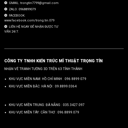
GMAIL: trongtin7799@gmail.com
ZALO: 0968899079
FACEBOOK:
www.facebook.com/trong.tin.079
LIÊN HỆ NGAY ĐỂ NHẬN ĐƯỢC TƯ
VẤN 24/7.
CÔNG TY TNHH KIẾN TRÚC MĨ THUẬT TRỌNG TÍN
NHẬN VẼ TRANH TƯỜNG 3D TRÊN 63 TỈNH THÀNH
KHU VỰC MIỀN NAM: HỒ CHÍ MINH :
096 8899 079
KHU VỰC MIỀN BẮC: HÀ NỘI :
09.8899.0364
KHU VỰC MIỀN TRUNG: ĐÀ NẴNG :
035.3427.097
KHU VỰC MIỀN TÂY: CẦN THƠ :
096.8899.079