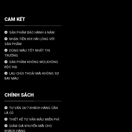
CAM KẾT
SẢN PHẨM BẢO HÀNH 6 NĂM
NHẬN TIỀN KHI HÀI LÒNG VỚI
SẢN PHẨM
DÙNG MÀU TỐT NHẤT THỊ
TRƯỜNG
SẢN PHẦM KHÔNG MÙI,KHÔNG
ĐỘC HẠI
LAU CHÙI THOẢI MÁI KHÔNG SỢ
BAY MÀU
CHÍNH SÁCH
TƯ VẤN 24/7 KHÁCH HÀNG CẦN
LÀ CÓ
THIẾT KẾ TƯ VẤN MẪU MIỄN PHÍ
GIẢM GIÁ KHUYẾN MÃI CHO
KHÁCH HÀNG