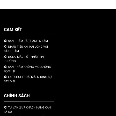
CAM KẾT
SẢN PHẨM BẢO HÀNH 6 NĂM
NHẬN TIỀN KHI HÀI LÒNG VỚI
SẢN PHẨM
DÙNG MÀU TỐT NHẤT THỊ
TRƯỜNG
SẢN PHẦM KHÔNG MÙI,KHÔNG
ĐỘC HẠI
LAU CHÙI THOẢI MÁI KHÔNG SỢ
BAY MÀU
CHÍNH SÁCH
TƯ VẤN 24/7 KHÁCH HÀNG CẦN
LÀ CÓ