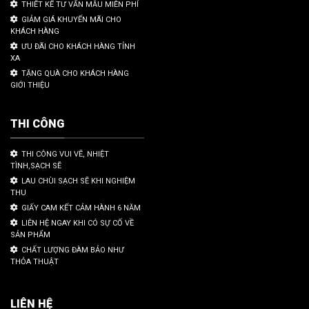
THIẾT KẾ TƯ VẤN MẪU MIỄN PHÍ
GIẢM GIÁ KHUYẾN MÃI CHO
KHÁCH HÀNG
ƯU ĐÃI CHO KHÁCH HÀNG TỈNH
XA
TẶNG QUÀ CHO KHÁCH HÀNG
GIỚI THIỆU
THI CÔNG
THI CÔNG VUI VẼ, NHIỆT
TÌNH,SẠCH SẼ
LAU CHÙI SẠCH SẼ KHI NGHIỆM
THU
GIẤY CAM KẾT CẢM HÀNH 6 NĂM
LIÊN HỆ NGAY KHI CÓ SỰ CỐ VỀ
SẢN PHẨM
CHẤT LƯỢNG ĐÀM BẢO NHƯ
THỎA THUẬT
LIÊN HỆ