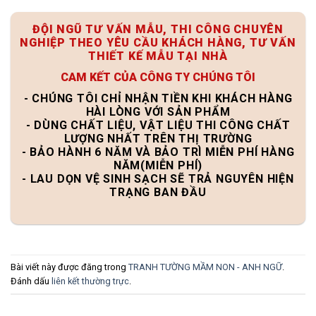
ĐỘI NGŨ TƯ VẤN MẪU, THI CÔNG CHUYÊN
NGHIỆP THEO YÊU CẦU KHÁCH HÀNG, TƯ VẤN
THIẾT KẾ MẪU TẠI NHÀ
CAM KẾT CỦA CÔNG TY CHÚNG TÔI
- CHÚNG TÔI CHỈ NHẬN TIỀN KHI KHÁCH HÀNG
HÀI LÒNG VỚI SẢN PHẨM
- DÙNG CHẤT LIỆU, VẬT LIỆU THI CÔNG CHẤT
LƯỢNG NHẤT TRÊN THỊ TRƯỜNG
- BẢO HÀNH 6 NĂM VÀ BẢO TRÌ MIỄN PHÍ HÀNG
NĂM(MIỄN PHÍ)
- LAU DỌN VỆ SINH SẠCH SẼ TRẢ NGUYÊN HIỆN
TRẠNG BAN ĐẦU
Bài viết này được đăng trong
TRANH TƯỜNG MẦM NON - ANH NGỮ
.
Đánh dấu
liên kết thường trực
.