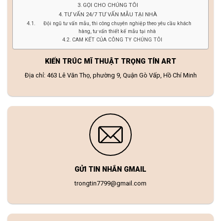
GỌI CHO CHÚNG TÔI
TƯ VẤN 24/7 TƯ VẤN MẪU TẠI NHÀ
Đội ngũ tư vấn mẫu, thi công chuyên nghiệp theo yêu cầu khách
hàng, tư vấn thiết kế mẫu tại nhà
CAM KẾT CỦA CÔNG TY CHÚNG TÔI
KIẾN TRÚC MĨ THUẬT TRỌNG TÍN ART
Địa chỉ: 463 Lê Văn Thọ, phường 9, Quận Gò Vấp, Hồ Chí Minh
GỬI TIN NHẮN GMAIL
trongtin7799@gmail.com