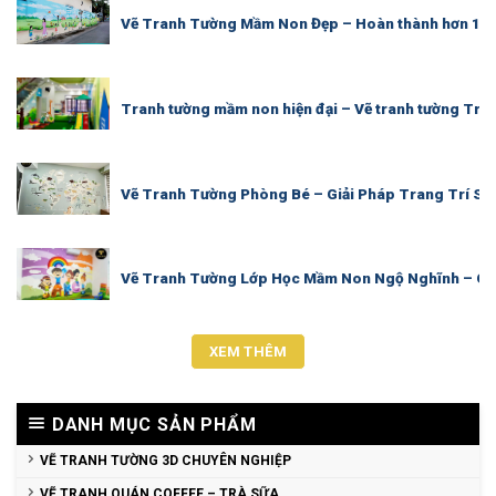
Vẽ Tranh Tường Mầm Non Đẹp – Hoàn thành hơn 100m
Tranh tường mầm non hiện đại – Vẽ tranh tường Trư
Vẽ Tranh Tường Phòng Bé – Giải Pháp Trang Trí Sá
Vẽ Tranh Tường Lớp Học Mầm Non Ngộ Nghĩnh – Giải
XEM THÊM
DANH MỤC SẢN PHẨM
VẼ TRANH TƯỜNG 3D CHUYÊN NGHIỆP
VẼ TRANH QUÁN COFFEE – TRÀ SỮA