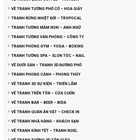
VẼ TRANH TƯỜNG PHỐ CỔ – HOA GIẤY
TRANH RỪNG NHIỆT ĐỚI – TROPOCAL
TRANH TƯỜNG MẦM NON – ANH NGỮ
TRANH TƯỜNG VĂN PHÒNG – CÔNG TY
TRANH PHÒNG GYM – YOGA – BOXING
TRANH TƯỜNG SPA – SLON TÓC – NAIL
VẼ DƯỚI SÀN – TRANH 3D ĐƯỜNG PHỐ
TRANH PHONG CẢNH – PHONG THỦY
VẼ TRANH 3D SỰ KIỆN – TRIỂN LÃM
VẼ TRANH TRÊN TÔN – CỬA CUỐN
VẼ TRANH BAR – BEER – BIDA
VẼ TRANH QUÁN ĂN VẶT – CHECK IN
VẼ TRANH NHÀ HÀNG – KHÁCH SẠN
VẼ TRANH KÍNH TẾT – TRANH NOEL
VẼ TRANH TƯỜNG 3D TÔN GIÁO