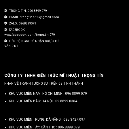
TRỌNG TÍN: 096.8899.079
GMAIL: trongtin7799@gmail.com
ZALO: 0968899079
FACEBOOK:
www.facebook.com/trong.tin.079
LIÊN HỆ NGAY ĐỂ NHẬN ĐƯỢC TƯ
VẤN 24/7.
CÔNG TY TNHH KIẾN TRÚC MĨ THUẬT TRỌNG TÍN
NHẬN VẼ TRANH TƯỜNG 3D TRÊN 63 TỈNH THÀNH
KHU VỰC MIỀN NAM: HỒ CHÍ MINH :
096 8899 079
KHU VỰC MIỀN BẮC: HÀ NỘI :
09.8899.0364
KHU VỰC MIỀN TRUNG: ĐÀ NẴNG :
035.3427.097
KHU VỰC MIỀN TÂY: CẦN THƠ :
096.8899.079