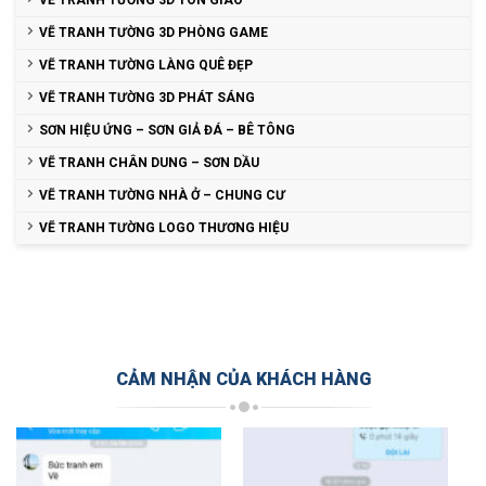
VẼ TRANH TƯỜNG 3D PHÒNG GAME
VẼ TRANH TƯỜNG LÀNG QUÊ ĐẸP
VẼ TRANH TƯỜNG 3D PHÁT SÁNG
SƠN HIỆU ỨNG – SƠN GIẢ ĐÁ – BÊ TÔNG
VẼ TRANH CHÂN DUNG – SƠN DẦU
VẼ TRANH TƯỜNG NHÀ Ở – CHUNG CƯ
VẼ TRANH TƯỜNG LOGO THƯƠNG HIỆU
CẢM NHẬN CỦA KHÁCH HÀNG