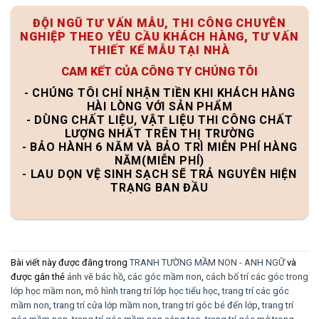
ĐỘI NGŨ TƯ VẤN MẪU, THI CÔNG CHUYÊN
NGHIỆP THEO YÊU CẦU KHÁCH HÀNG, TƯ VẤN
THIẾT KẾ MẪU TẠI NHÀ
CAM KẾT CỦA CÔNG TY CHÚNG TÔI
- CHÚNG TÔI CHỈ NHẬN TIỀN KHI KHÁCH HÀNG
HÀI LÒNG VỚI SẢN PHẨM
- DÙNG CHẤT LIỆU, VẬT LIỆU THI CÔNG CHẤT
LƯỢNG NHẤT TRÊN THỊ TRƯỜNG
- BẢO HÀNH 6 NĂM VÀ BẢO TRÌ MIỄN PHÍ HÀNG
NĂM(MIỄN PHÍ)
- LAU DỌN VỆ SINH SẠCH SẼ TRẢ NGUYÊN HIỆN
TRẠNG BAN ĐẦU
Bài viết này được đăng trong
TRANH TƯỜNG MẦM NON - ANH NGỮ
và
được gắn thẻ
ảnh vẽ bác hồ
,
các góc mầm non
,
cách bố trí các góc trong
lớp học mầm non
,
mô hình trang trí lớp học tiểu học
,
trang trí các góc
mầm non
,
trang trí cửa lớp mầm non
,
trang trí góc bé đến lớp
,
trang trí