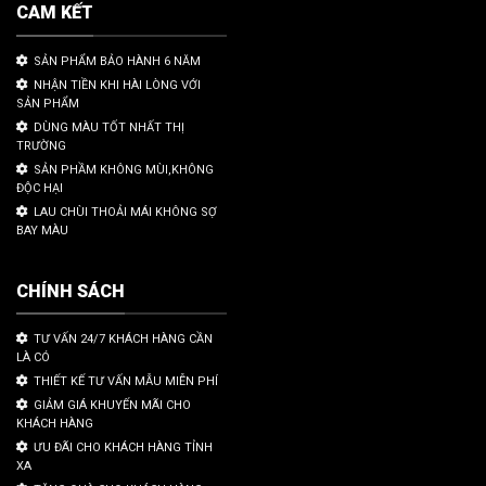
CAM KẾT
SẢN PHẨM BẢO HÀNH 6 NĂM
NHẬN TIỀN KHI HÀI LÒNG VỚI
SẢN PHẨM
DÙNG MÀU TỐT NHẤT THỊ
TRƯỜNG
SẢN PHẦM KHÔNG MÙI,KHÔNG
ĐỘC HẠI
LAU CHÙI THOẢI MÁI KHÔNG SỢ
BAY MÀU
CHÍNH SÁCH
TƯ VẤN 24/7 KHÁCH HÀNG CẦN
LÀ CÓ
THIẾT KẾ TƯ VẤN MẪU MIỄN PHÍ
GIẢM GIÁ KHUYẾN MÃI CHO
KHÁCH HÀNG
ƯU ĐÃI CHO KHÁCH HÀNG TỈNH
XA