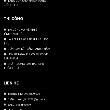
TẶNG QUÀ CHO KHÁCH HÀNG
GIỚI THIỆU
THI CÔNG
THI CÔNG VUI VẼ, NHIỆT
TÌNH,SẠCH SẼ
LAU CHÙI SẠCH SẼ KHI NGHIỆM
THU
GIẤY CAM KẾT CẢM HÀNH 6 NĂM
LIÊN HỆ NGAY KHI CÓ SỰ CỐ VỀ
SẢN PHẨM
CHẤT LƯỢNG ĐÀM BẢO NHƯ
THỎA THUẬT
LIÊN HỆ
TRỌNG TÍN: 096.8899.079
GMAIL: trongtin7799@gmail.com
ZALO: 0968899079