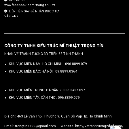
FACEBOOK:
www.facebook.com/trong.tin.079
LIÊN HỆ NGAY ĐỂ NHẬN ĐƯỢC TƯ
VẤN 24/7.
CÔNG TY TNHH KIẾN TRÚC MĨ THUẬT TRỌNG TÍN
NHẬN VẼ TRANH TƯỜNG 3D TRÊN 63 TỈNH THÀNH
KHU VỰC MIỀN NAM: HỒ CHÍ MINH :
096 8899 079
KHU VỰC MIỀN BẮC: HÀ NỘI :
09.8899.0364
KHU VỰC MIỀN TRUNG: ĐÀ NẴNG :
035.3427.097
KHU VỰC MIỀN TÂY: CẦN THƠ :
096.8899.079
Địa chỉ: 463 Lê Văn Thọ , Phường 9, Quận Gò Vấp, Tp. Hồ Chính Minh
Email:
trongtin7799@gmail.com
Website:
http://vetranhtuong2d3d.com/