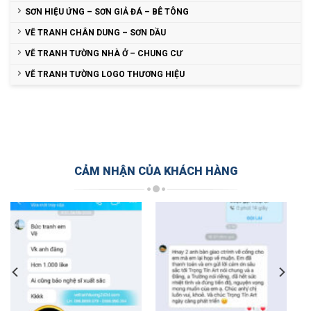
SƠN HIỆU ỨNG – SƠN GIẢ ĐÁ – BÊ TÔNG
VẼ TRANH CHÂN DUNG – SƠN DẦU
VẼ TRANH TƯỜNG NHÀ Ở – CHUNG CƯ
VẼ TRANH TƯỜNG LOGO THƯƠNG HIỆU
CẢM NHẬN CỦA KHÁCH HÀNG