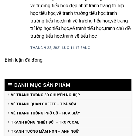
vẽ trường tiểu học đẹp nhất,tranh trang trí lớp
học tiểu học,vẽ tranh trường tiểu học,tranh
trường tiểu học,hình vẽ trường tiểu học,vẽ trang
trí lớp học tiểu học,vẽ tranh tiểu học,tranh chủ đề
trường tiểu học,tranh vẽ tiểu học
THÁNG 9 22, 2021 LÚC 11:17 SÁNG
Bình luận đã đóng.
DANH MỤC SẢN PHẨM
VẼ TRANH TƯỜNG 3D CHUYÊN NGHIỆP
VẼ TRANH QUÁN COFFEE – TRÀ SỮA
VẼ TRANH TƯỜNG PHỐ CỔ – HOA GIẤY
TRANH RỪNG NHIỆT ĐỚI – TROPOCAL
TRANH TƯỜNG MẦM NON – ANH NGỮ