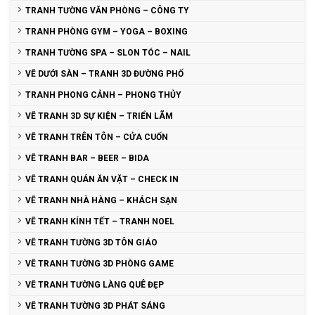
TRANH TƯỜNG VĂN PHÒNG – CÔNG TY
TRANH PHÒNG GYM – YOGA – BOXING
TRANH TƯỜNG SPA – SLON TÓC – NAIL
VẼ DƯỚI SÀN – TRANH 3D ĐƯỜNG PHỐ
TRANH PHONG CẢNH – PHONG THỦY
VẼ TRANH 3D SỰ KIỆN – TRIỂN LÃM
VẼ TRANH TRÊN TÔN – CỬA CUỐN
VẼ TRANH BAR – BEER – BIDA
VẼ TRANH QUÁN ĂN VẶT – CHECK IN
VẼ TRANH NHÀ HÀNG – KHÁCH SẠN
VẼ TRANH KÍNH TẾT – TRANH NOEL
VẼ TRANH TƯỜNG 3D TÔN GIÁO
VẼ TRANH TƯỜNG 3D PHÒNG GAME
VẼ TRANH TƯỜNG LÀNG QUÊ ĐẸP
VẼ TRANH TƯỜNG 3D PHÁT SÁNG