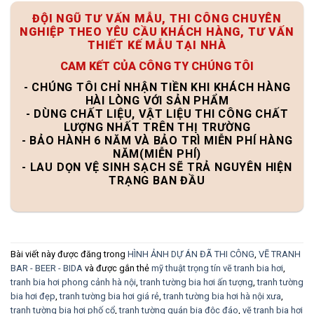
ĐỘI NGŨ TƯ VẤN MẪU, THI CÔNG CHUYÊN
NGHIỆP THEO YÊU CẦU KHÁCH HÀNG, TƯ VẤN
THIẾT KẾ MẪU TẠI NHÀ
CAM KẾT CỦA CÔNG TY CHÚNG TÔI
- CHÚNG TÔI CHỈ NHẬN TIỀN KHI KHÁCH HÀNG
HÀI LÒNG VỚI SẢN PHẨM
- DÙNG CHẤT LIỆU, VẬT LIỆU THI CÔNG CHẤT
LƯỢNG NHẤT TRÊN THỊ TRƯỜNG
- BẢO HÀNH 6 NĂM VÀ BẢO TRÌ MIỄN PHÍ HÀNG
NĂM(MIỄN PHÍ)
- LAU DỌN VỆ SINH SẠCH SẼ TRẢ NGUYÊN HIỆN
TRẠNG BAN ĐẦU
Bài viết này được đăng trong
HÌNH ẢNH DỰ ÁN ĐÃ THI CÔNG
,
VẼ TRANH
BAR - BEER - BIDA
và được gắn thẻ
mỹ thuật trọng tín vẽ tranh bia hơi
,
tranh bia hơi phong cảnh hà nội
,
tranh tường bia hơi ấn tượng
,
tranh tường
bia hơi đẹp
,
tranh tường bia hơi giá rẻ
,
tranh tường bia hơi hà nội xưa
,
tranh tường bia hơi phố cổ
,
tranh tường quán bia độc đáo
,
vẽ tranh bia hơi