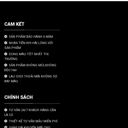
CAM KẾT
SẢN PHẨM BẢO HÀNH 6 NĂM
NHẬN TIỀN KHI HÀI LÒNG VỚI
SẢN PHẨM
DÙNG MÀU TỐT NHẤT THỊ
TRƯỜNG
SẢN PHẦM KHÔNG MÙI,KHÔNG
ĐỘC HẠI
LAU CHÙI THOẢI MÁI KHÔNG SỢ
BAY MÀU
CHÍNH SÁCH
TƯ VẤN 24/7 KHÁCH HÀNG CẦN
LÀ CÓ
THIẾT KẾ TƯ VẤN MẪU MIỄN PHÍ
GIẢM GIÁ KHUYẾN MÃI CHO