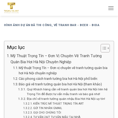
Bỏ
qua
nội
dung
HÌNH ẢNH DỰ ÁN ĐÃ THI CÔNG
,
VẼ TRANH BAR - BEER - BIDA
Mục lục
Mỹ Thuật Trọng Tín – Đơn Vị Chuyên Vẽ Tranh Tường
Quán Bia Hơi Hà Nội Chuyên Nghiệp
Mỹ thuật Trọng Tín – Đơn vị chuyên vẽ tranh tường quán bia
hơi Hà Nội chuyên nghiệp
Các phong cách tranh tường bia hơi Hà Nội phổ biến:
Báo giá vẽ tranh tường quán bia hơi Hà Nội (tham khảo)
Quý Khách hàng cần vẽ tranh quán bia hơi Hà Nội liên hệ
Trọng Tín để được tư vấn mẫu tranh và báo giá nhé!
Địa chỉ vẽ tranh tường quán nhậu Bia Hơi Hà Nội uy tín!
KIẾN TRÚC MĨ THUẬT TRỌNG TÍN ART
GỬI TIN NHẮN GMAIL
GỌI CHO CHÚNG TÔI
TƯ VẤN 24/7 TƯ VẤN MẪU TẠI NHÀ