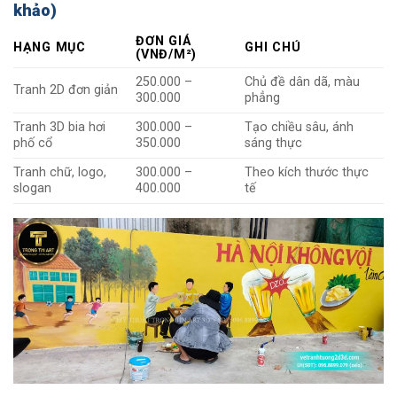
khảo)
ĐƠN GIÁ
HẠNG MỤC
GHI CHÚ
(VNĐ/M²)
250.000 –
Chủ đề dân dã, màu
Tranh 2D đơn giản
300.000
phẳng
Tranh 3D bia hơi
300.000 –
Tạo chiều sâu, ánh
phố cổ
350.000
sáng thực
Tranh chữ, logo,
300.000 –
Theo kích thước thực
slogan
400.000
tế