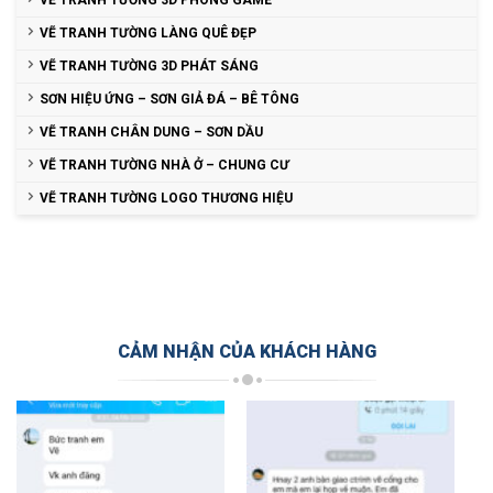
VẼ TRANH TƯỜNG LÀNG QUÊ ĐẸP
VẼ TRANH TƯỜNG 3D PHÁT SÁNG
SƠN HIỆU ỨNG – SƠN GIẢ ĐÁ – BÊ TÔNG
VẼ TRANH CHÂN DUNG – SƠN DẦU
VẼ TRANH TƯỜNG NHÀ Ở – CHUNG CƯ
VẼ TRANH TƯỜNG LOGO THƯƠNG HIỆU
CẢM NHẬN CỦA KHÁCH HÀNG