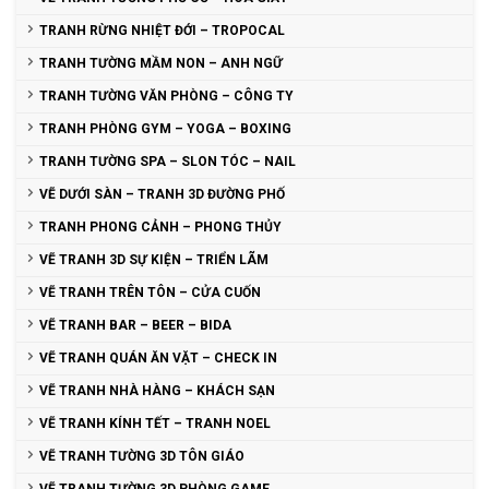
TRANH RỪNG NHIỆT ĐỚI – TROPOCAL
TRANH TƯỜNG MẦM NON – ANH NGỮ
TRANH TƯỜNG VĂN PHÒNG – CÔNG TY
TRANH PHÒNG GYM – YOGA – BOXING
TRANH TƯỜNG SPA – SLON TÓC – NAIL
VẼ DƯỚI SÀN – TRANH 3D ĐƯỜNG PHỐ
TRANH PHONG CẢNH – PHONG THỦY
VẼ TRANH 3D SỰ KIỆN – TRIỂN LÃM
VẼ TRANH TRÊN TÔN – CỬA CUỐN
VẼ TRANH BAR – BEER – BIDA
VẼ TRANH QUÁN ĂN VẶT – CHECK IN
VẼ TRANH NHÀ HÀNG – KHÁCH SẠN
VẼ TRANH KÍNH TẾT – TRANH NOEL
VẼ TRANH TƯỜNG 3D TÔN GIÁO
VẼ TRANH TƯỜNG 3D PHÒNG GAME