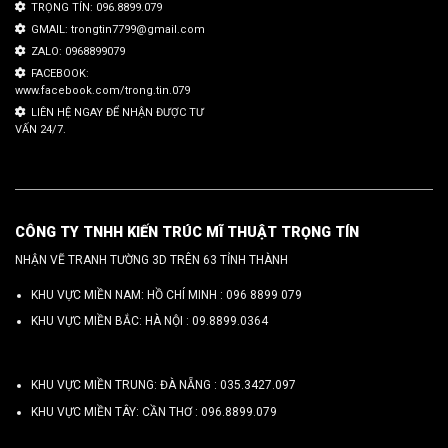
TRỌNG TÍN: 096.8899.079
GMAIL: trongtin7799@gmail.com
ZALO: 0968899079
FACEBOOK:
www.facebook.com/trong.tin.079
LIÊN HỆ NGAY ĐỂ NHẬN ĐƯỢC TƯ
VẤN 24/7.
CÔNG TY TNHH KIẾN TRÚC MĨ THUẬT TRỌNG TÍN
NHẬN VẼ TRANH TƯỜNG 3D TRÊN 63 TỈNH THÀNH
KHU VỰC MIỀN NAM: HỒ CHÍ MINH :
096 8899 079
KHU VỰC MIỀN BẮC: HÀ NỘI :
09.8899.0364
KHU VỰC MIỀN TRUNG: ĐÀ NẴNG :
035.3427.097
KHU VỰC MIỀN TÂY: CẦN THƠ :
096.8899.079