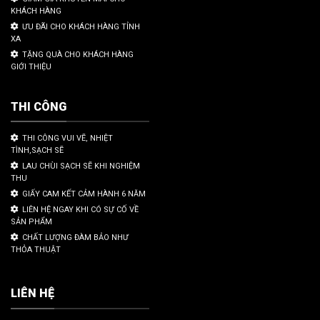
KHÁCH HÀNG
ƯU ĐÃI CHO KHÁCH HÀNG TỈNH
XA
TẶNG QUÀ CHO KHÁCH HÀNG
GIỚI THIỆU
THI CÔNG
THI CÔNG VUI VẼ, NHIỆT
TÌNH,SẠCH SẼ
LAU CHÙI SẠCH SẼ KHI NGHIỆM
THU
GIẤY CAM KẾT CẢM HÀNH 6 NĂM
LIÊN HỆ NGAY KHI CÓ SỰ CỐ VỀ
SẢN PHẨM
CHẤT LƯỢNG ĐÀM BẢO NHƯ
THỎA THUẬT
LIÊN HỆ