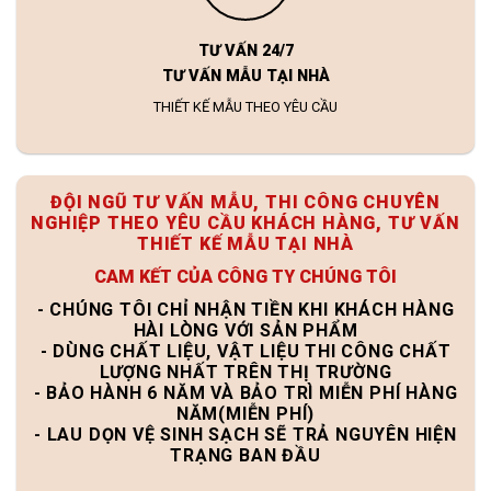
TƯ VẤN 24/7
TƯ VẤN MẪU TẠI NHÀ
THIẾT KẾ MẪU THEO YÊU CẦU
ĐỘI NGŨ TƯ VẤN MẪU, THI CÔNG CHUYÊN
NGHIỆP THEO YÊU CẦU KHÁCH HÀNG, TƯ VẤN
THIẾT KẾ MẪU TẠI NHÀ
CAM KẾT CỦA CÔNG TY CHÚNG TÔI
- CHÚNG TÔI CHỈ NHẬN TIỀN KHI KHÁCH HÀNG
HÀI LÒNG VỚI SẢN PHẨM
- DÙNG CHẤT LIỆU, VẬT LIỆU THI CÔNG CHẤT
LƯỢNG NHẤT TRÊN THỊ TRƯỜNG
- BẢO HÀNH 6 NĂM VÀ BẢO TRÌ MIỄN PHÍ HÀNG
NĂM(MIỄN PHÍ)
- LAU DỌN VỆ SINH SẠCH SẼ TRẢ NGUYÊN HIỆN
TRẠNG BAN ĐẦU