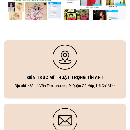
KIẾN TRÚC MĨ THUẬT TRỌNG TÍN ART
Địa chỉ: 463 Lê Văn Thọ, phường 9, Quận Gò Vấp, Hồ Chí Minh