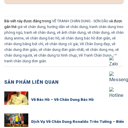
Bài viết này được đăng trong
VẼ TRANH CHÂN DUNG - SƠN DẦU
và được
gắn thẻ
giá vẽ chân dung
,
hướng dẫn vẽ chân dung
,
tranh chân dung treo
phòng ngủ
,
tranh vẽ chân dung
,
vẽ ảnh chân dung
,
vẽ chân dung
,
vẽ chân
dung anime
,
vẽ chân dung bác hồ
,
vẽ chân dung bác hồ đơn giản
,
vẽ
chân dung bằng bút chì
,
vẽ chân dung cô gái
,
Vẽ Chân Dung đẹp
,
vẽ
chân dung đơn giản
,
vẽ chân dung đơn giản nhất
,
vẽ chân dung mẹ
,
vẽ
chân dung người
,
vẽ chân dung từ hình chụp
,
Vẽ Tranh Chân Dung
,
vẽ
tranh chân dung đơn giản
.
SẢN PHẨM LIÊN QUAN
Vẽ Bác Hồ – Vẽ Chân Dung Bác Hồ
Dịch Vụ Vẽ Chân Dung Ronaldo Trên Tường – Biến K