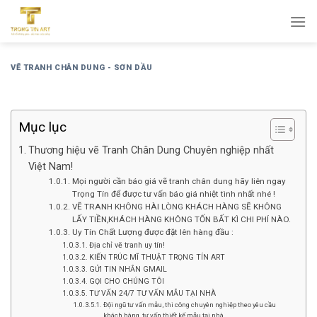
Bỏ
qua
nội
dung
VẼ TRANH CHÂN DUNG - SƠN DẦU
Mục lục
Thương hiệu vẽ Tranh Chân Dung Chuyên nghiệp nhất
Việt Nam!
Mọi người cần báo giá vẽ tranh chân dung hãy liên ngay
Trọng Tín để được tư vấn báo giá nhiệt tình nhất nhé !
VẼ TRANH KHÔNG HÀI LÒNG KHÁCH HÀNG SẼ KHÔNG
LẤY TIỀN,KHÁCH HÀNG KHÔNG TỐN BẤT KÌ CHI PHÍ NÀO.
Uy Tín Chất Lượng được đặt lên hàng đầu :
Địa chỉ vẽ tranh uy tín!
KIẾN TRÚC MĨ THUẬT TRỌNG TÍN ART
GỬI TIN NHẮN GMAIL
GỌI CHO CHÚNG TÔI
TƯ VẤN 24/7 TƯ VẤN MẪU TẠI NHÀ
Đội ngũ tư vấn mẫu, thi công chuyên nghiệp theo yêu cầu
khách hàng, tư vấn thiết kế mẫu tại nhà