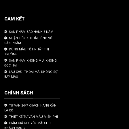
CAM KẾT
SẢN PHẨM BẢO HÀNH 6 NĂM
NHẬN TIỀN KHI HÀI LÒNG VỚI
SẢN PHẨM
DÙNG MÀU TỐT NHẤT THỊ
TRƯỜNG
SẢN PHẦM KHÔNG MÙI,KHÔNG
ĐỘC HẠI
LAU CHÙI THOẢI MÁI KHÔNG SỢ
BAY MÀU
CHÍNH SÁCH
TƯ VẤN 24/7 KHÁCH HÀNG CẦN
LÀ CÓ
THIẾT KẾ TƯ VẤN MẪU MIỄN PHÍ
GIẢM GIÁ KHUYẾN MÃI CHO
KHÁCH HÀNG