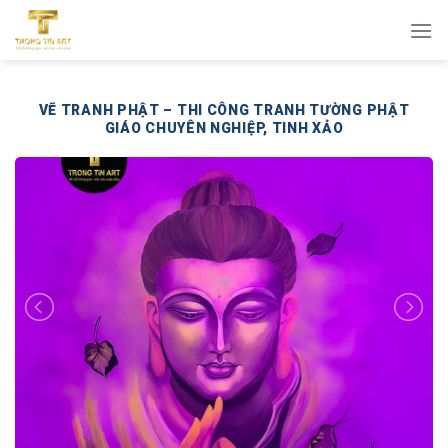
Bỏ
qua
nội
dung
VẼ TRANH PHẬT – THI CÔNG TRANH TƯỜNG PHẬT
GIÁO CHUYÊN NGHIỆP, TINH XẢO