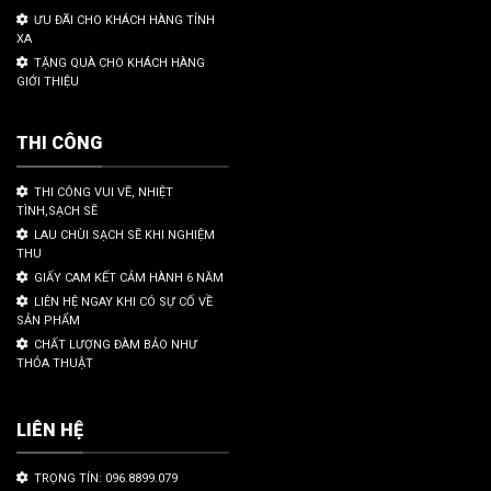
ƯU ĐÃI CHO KHÁCH HÀNG TỈNH
XA
TẶNG QUÀ CHO KHÁCH HÀNG
GIỚI THIỆU
THI CÔNG
THI CÔNG VUI VẼ, NHIỆT
TÌNH,SẠCH SẼ
LAU CHÙI SẠCH SẼ KHI NGHIỆM
THU
GIẤY CAM KẾT CẢM HÀNH 6 NĂM
LIÊN HỆ NGAY KHI CÓ SỰ CỐ VỀ
SẢN PHẨM
CHẤT LƯỢNG ĐÀM BẢO NHƯ
THỎA THUẬT
LIÊN HỆ
TRỌNG TÍN: 096.8899.079