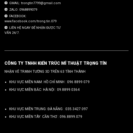
GMAIL: trongtin7799@gmail.com
ZALO: 0968899079
FACEBOOK:
www.facebook.com/trong.tin.079
LIÊN HỆ NGAY ĐỂ NHẬN ĐƯỢC TƯ
VẤN 24/7.
CÔNG TY TNHH KIẾN TRÚC MĨ THUẬT TRỌNG TÍN
NHẬN VẼ TRANH TƯỜNG 3D TRÊN 63 TỈNH THÀNH
KHU VỰC MIỀN NAM: HỒ CHÍ MINH :
096 8899 079
KHU VỰC MIỀN BẮC: HÀ NỘI :
09.8899.0364
KHU VỰC MIỀN TRUNG: ĐÀ NẴNG :
035.3427.097
KHU VỰC MIỀN TÂY: CẦN THƠ :
096.8899.079