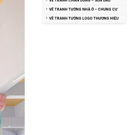
VẼ TRANH CHÂN DUNG – SƠN DẦU
VẼ TRANH TƯỜNG NHÀ Ở – CHUNG CƯ
VẼ TRANH TƯỜNG LOGO THƯƠNG HIỆU