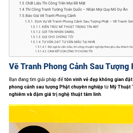
Chất Liệu Thi Công Trên Mọi Bề Mặt
Thi Công Tranh Tường Toàn Quốc – Nhận Mọi Quy Mô Dự Án
Báo Giá Vẽ Tranh Phong Cảnh
Dịch Vụ Vẽ Tranh Phong Cảnh Sau Tượng Phật – Vẽ Tranh Sơn
KIẾN TRÚC MĨ THUẬT TRỌNG TÍN ART
GỬI TIN NHẮN GMAIL
GỌI CHO CHÚNG TÔI
TƯ VẤN 24/7 TƯ VẤN MẪU TẠI NHÀ
Đội ngũ tư vấn mẫu, thi công chuyên nghiệp theo yêu cầu khách hàn
CAM KẾT CỦA CÔNG TY CHÚNG TÔI
Vẽ Tranh Phong Cảnh Sau Tượng 
Bạn đang tìm giải pháp để
tôn vinh vẻ đẹp không gian đặt
phong cảnh sau tượng Phật chuyên nghiệp
từ
Mỹ Thuật 
nghiêm và đậm giá trị nghệ thuật tâm linh
.