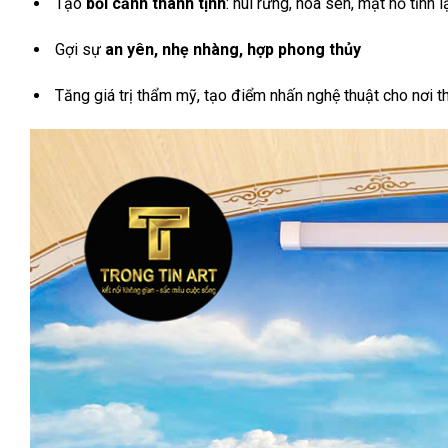
Tạo
bối cảnh thanh tịnh
: núi rừng, hoa sen, mặt hồ tĩnh 
Gợi sự
an yên, nhẹ nhàng, hợp phong thủy
Tăng giá trị thẩm mỹ, tạo điểm nhấn nghệ thuật cho nơi t