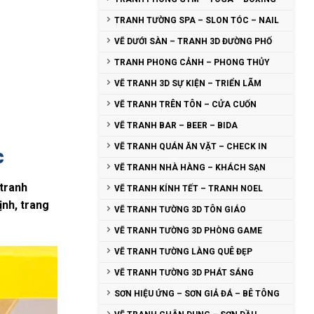
TRANH TƯỜNG SPA – SLON TÓC – NAIL
VẼ DƯỚI SÀN – TRANH 3D ĐƯỜNG PHỐ
TRANH PHONG CẢNH – PHONG THỦY
VẼ TRANH 3D SỰ KIỆN – TRIỂN LÃM
VẼ TRANH TRÊN TÔN – CỬA CUỐN
VẼ TRANH BAR – BEER – BIDA
VẼ TRANH QUÁN ĂN VẶT – CHECK IN
c
VẼ TRANH NHÀ HÀNG – KHÁCH SẠN
 tranh
VẼ TRANH KÍNH TẾT – TRANH NOEL
ịnh, trang
VẼ TRANH TƯỜNG 3D TÔN GIÁO
VẼ TRANH TƯỜNG 3D PHÒNG GAME
VẼ TRANH TƯỜNG LÀNG QUÊ ĐẸP
VẼ TRANH TƯỜNG 3D PHÁT SÁNG
SƠN HIỆU ỨNG – SƠN GIẢ ĐÁ – BÊ TÔNG