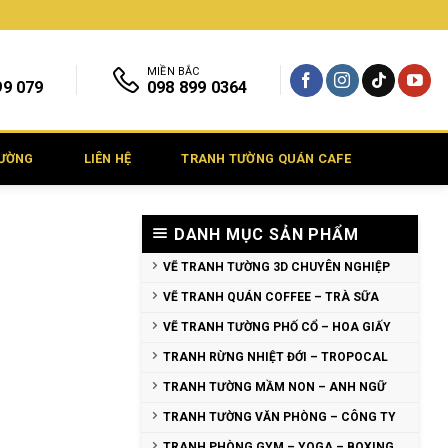
MIỀN BẮC
99 079
098 899 0364
TƯỜNG
LIÊN HỆ
TRANH TƯỜNG QUÁN CAFE
DANH MỤC SẢN PHẨM
VẼ TRANH TƯỜNG 3D CHUYÊN NGHIỆP
VẼ TRANH QUÁN COFFEE – TRÀ SỮA
VẼ TRANH TƯỜNG PHỐ CỔ – HOA GIẤY
TRANH RỪNG NHIỆT ĐỚI – TROPOCAL
TRANH TƯỜNG MẦM NON – ANH NGỮ
TRANH TƯỜNG VĂN PHÒNG – CÔNG TY
TRANH PHÒNG GYM – YOGA – BOXING