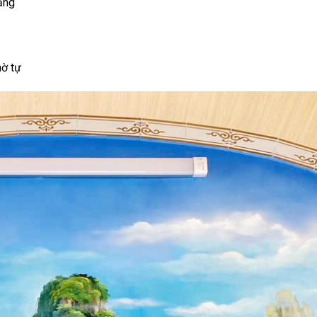
lặng
hờ tự