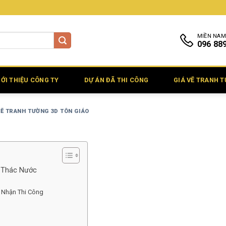
MIỀN NAM
096 88
IỚI THIỆU CÔNG TY
DỰ ÁN ĐÃ THI CÔNG
GIÁ VẼ TRANH 
VẼ TRANH TƯỜNG 3D TÔN GIÁO
y Thác Nước
 Nhận Thi Công