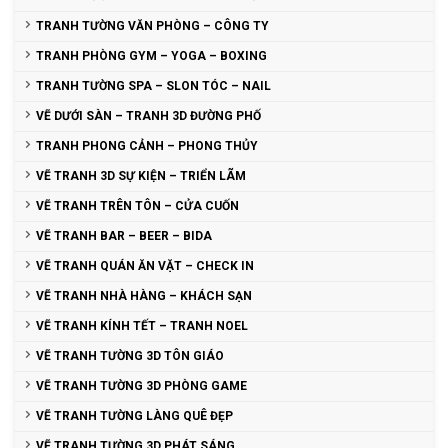
TRANH TƯỜNG VĂN PHÒNG – CÔNG TY
TRANH PHÒNG GYM – YOGA – BOXING
TRANH TƯỜNG SPA – SLON TÓC – NAIL
VẼ DƯỚI SÀN – TRANH 3D ĐƯỜNG PHỐ
TRANH PHONG CẢNH – PHONG THỦY
VẼ TRANH 3D SỰ KIỆN – TRIỂN LÃM
VẼ TRANH TRÊN TÔN – CỬA CUỐN
VẼ TRANH BAR – BEER – BIDA
VẼ TRANH QUÁN ĂN VẶT – CHECK IN
VẼ TRANH NHÀ HÀNG – KHÁCH SẠN
VẼ TRANH KÍNH TẾT – TRANH NOEL
VẼ TRANH TƯỜNG 3D TÔN GIÁO
VẼ TRANH TƯỜNG 3D PHÒNG GAME
VẼ TRANH TƯỜNG LÀNG QUÊ ĐẸP
VẼ TRANH TƯỜNG 3D PHÁT SÁNG