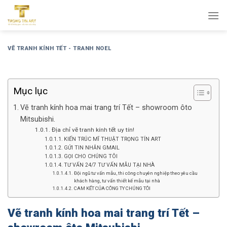
Bỏ
qua
nội
dung
VẼ TRANH KÍNH TẾT - TRANH NOEL
Mục lục
Vẽ tranh kính hoa mai trang trí Tết – showroom ôto
Mitsubishi.
Địa chỉ vẽ tranh kính tết uy tín!
KIẾN TRÚC MĨ THUẬT TRỌNG TÍN ART
GỬI TIN NHẮN GMAIL
GỌI CHO CHÚNG TÔI
TƯ VẤN 24/7 TƯ VẤN MẪU TẠI NHÀ
Đội ngũ tư vấn mẫu, thi công chuyên nghiệp theo yêu cầu
khách hàng, tư vấn thiết kế mẫu tại nhà
CAM KẾT CỦA CÔNG TY CHÚNG TÔI
Vẽ tranh kính hoa mai trang trí Tết –