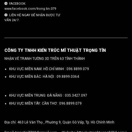
FACEBOOK:
www.facebook.com/trong.tin.079
LIÊN HỆ NGAY ĐỂ NHẬN ĐƯỢC TƯ
VẤN 24/7.
CÔNG TY TNHH KIẾN TRÚC MĨ THUẬT TRỌNG TÍN
NHẬN VẼ TRANH TƯỜNG 3D TRÊN 63 TỈNH THÀNH
KHU VỰC MIỀN NAM: HỒ CHÍ MINH :
096 8899 079
KHU VỰC MIỀN BẮC: HÀ NỘI :
09.8899.0364
KHU VỰC MIỀN TRUNG: ĐÀ NẴNG :
035.3427.097
KHU VỰC MIỀN TÂY: CẦN THƠ :
096.8899.079
Địa chỉ: 463 Lê Văn Thọ , Phường 9, Quận Gò Vấp, Tp. Hồ Chính Minh