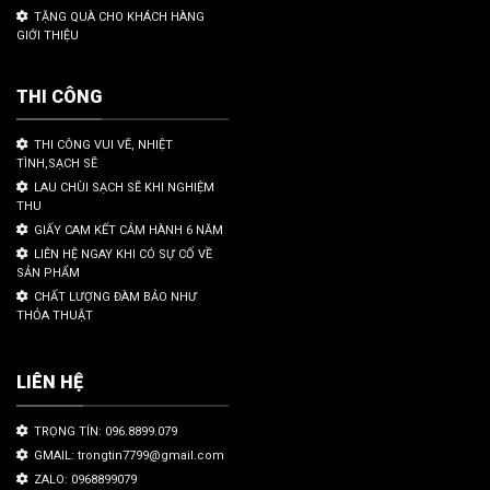
TẶNG QUÀ CHO KHÁCH HÀNG
GIỚI THIỆU
THI CÔNG
THI CÔNG VUI VẼ, NHIỆT
TÌNH,SẠCH SẼ
LAU CHÙI SẠCH SẼ KHI NGHIỆM
THU
GIẤY CAM KẾT CẢM HÀNH 6 NĂM
LIÊN HỆ NGAY KHI CÓ SỰ CỐ VỀ
SẢN PHẨM
CHẤT LƯỢNG ĐÀM BẢO NHƯ
THỎA THUẬT
LIÊN HỆ
TRỌNG TÍN: 096.8899.079
GMAIL: trongtin7799@gmail.com
ZALO: 0968899079