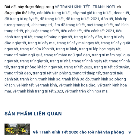
Bài viết này được đăng trong
VẼ TRANH KÍNH TẾT - TRANH NOEL
và
được gắn thẻ
bếp
,
các kiểu trang trí tết
,
cây mai giả trang trí tết
,
decor tết
,
đồ trang trí ngày tết
,
đồ trang trí tết
,
đồ trang trí tết 2021
,
đón tết
,
kính ốp
tường trang trí
,
kính trang trí
,
làm đồ trang trí tết
,
mẹt trang trí tết
,
mô hình
trang trí tết
,
phụ kiện trang trí tết
,
tiểu cảnh tết
,
tiểu cảnh tết 2021
,
tiểu
cảnh trang trí tết
,
trang trí bảng ngày tết
,
trang trí cây đào
,
trang trí cây
đào ngày tết
,
trang trí cây mai
,
trang trí cây mai ngày tết
,
trang trí cây quất
ngày tết
,
trang trí cửa kính tết
,
trang trí kính
,
trang trí lớp học ngày tết
,
trang trí mâm ngũ quả
,
trang trí mâm ngũ quả đẹp
,
trang trí mâm ngũ quả
ngày tết
,
trang trí ngày tết
,
trang trí nhà
,
trang trí nhà ngày tết
,
trang trí nhà
tết
,
trang trí phòng khách ngày tết
,
trang trí tết 2023
,
trang trí tết cổ truyền
,
trang trí tết đẹp
,
trang trí tết văn phòng
,
trang trí thiệp tết
,
trang trí tiểu
cảnh tết
,
tranh kinh
,
tranh kính 3d
,
tranh kính 3d ốp
,
tranh kính 3d phòng
khách
,
vẽ kính tết
,
vẽ tranh kính
,
vẽ tranh kính hoa đào
,
Vẽ tranh kính hoa
mai
,
vẽ tranh kính trang trí tết 2023
,
vẽ tranh trên kính hoa mai
.
SẢN PHẨM LIÊN QUAN
Vẽ Tranh Kính Tết 2026 cho toà nhà văn phòng – Vẽ T