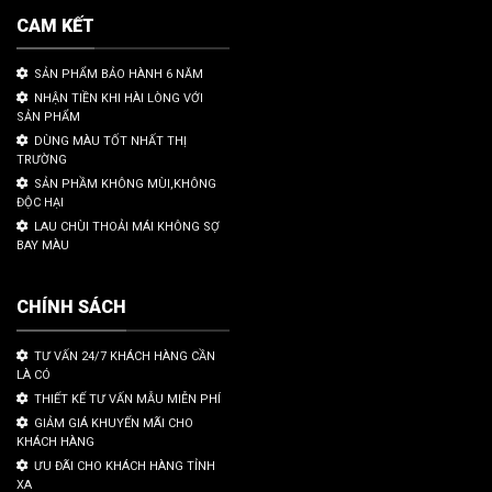
CAM KẾT
SẢN PHẨM BẢO HÀNH 6 NĂM
NHẬN TIỀN KHI HÀI LÒNG VỚI
SẢN PHẨM
DÙNG MÀU TỐT NHẤT THỊ
TRƯỜNG
SẢN PHẦM KHÔNG MÙI,KHÔNG
ĐỘC HẠI
LAU CHÙI THOẢI MÁI KHÔNG SỢ
BAY MÀU
CHÍNH SÁCH
TƯ VẤN 24/7 KHÁCH HÀNG CẦN
LÀ CÓ
THIẾT KẾ TƯ VẤN MẪU MIỄN PHÍ
GIẢM GIÁ KHUYẾN MÃI CHO
KHÁCH HÀNG
ƯU ĐÃI CHO KHÁCH HÀNG TỈNH
XA