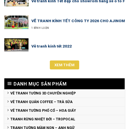
Vẽ tranh kính Tết đẹp cho showrom hãng xe ô tô H
VẼ TRANH KÍNH TẾT CÔNG TY 2026 CHO AJINOMO
1 BÌNH LUẬN
Vẽ tranh kính tết 2022
XEM THÊM
DANH MỤC SẢN PHẨM
VẼ TRANH TƯỜNG 3D CHUYÊN NGHIỆP
VẼ TRANH QUÁN COFFEE – TRÀ SỮA
VẼ TRANH TƯỜNG PHỐ CỔ – HOA GIẤY
TRANH RỪNG NHIỆT ĐỚI – TROPOCAL
TRANH TƯỜNG MẦM NON – ANH NGỮ