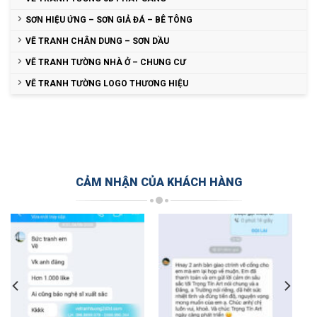
SƠN HIỆU ỨNG – SƠN GIẢ ĐÁ – BÊ TÔNG
VẼ TRANH CHÂN DUNG – SƠN DẦU
VẼ TRANH TƯỜNG NHÀ Ở – CHUNG CƯ
VẼ TRANH TƯỜNG LOGO THƯƠNG HIỆU
CẢM NHẬN CỦA KHÁCH HÀNG