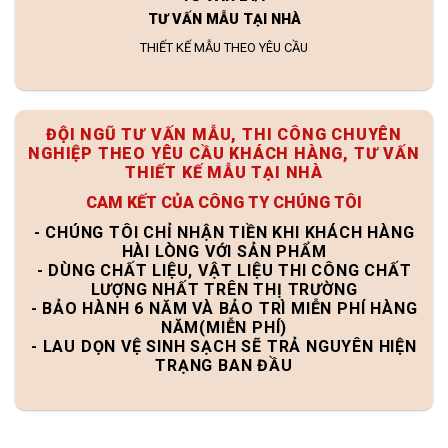
TƯ VẤN MẪU TẠI NHÀ
THIẾT KẾ MẪU THEO YÊU CẦU
ĐỘI NGŨ TƯ VẤN MẪU, THI CÔNG CHUYÊN
NGHIỆP THEO YÊU CẦU KHÁCH HÀNG, TƯ VẤN
THIẾT KẾ MẪU TẠI NHÀ
CAM KẾT CỦA CÔNG TY CHÚNG TÔI
- CHÚNG TÔI CHỈ NHẬN TIỀN KHI KHÁCH HÀNG
HÀI LÒNG VỚI SẢN PHẨM
- DÙNG CHẤT LIỆU, VẬT LIỆU THI CÔNG CHẤT
LƯỢNG NHẤT TRÊN THỊ TRƯỜNG
- BẢO HÀNH 6 NĂM VÀ BẢO TRÌ MIỄN PHÍ HÀNG
NĂM(MIỄN PHÍ)
- LAU DỌN VỆ SINH SẠCH SẼ TRẢ NGUYÊN HIỆN
TRẠNG BAN ĐẦU