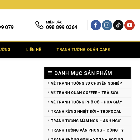
MIỀN BẮC
99 079
098 899 0364
TƯỜNG
LIÊN HỆ
TRANH TƯỜNG QUÁN CAFE
DANH MỤC SẢN PHẨM
VẼ TRANH TƯỜNG 3D CHUYÊN NGHIỆP
VẼ TRANH QUÁN COFFEE – TRÀ SỮA
VẼ TRANH TƯỜNG PHỐ CỔ – HOA GIẤY
TRANH RỪNG NHIỆT ĐỚI – TROPOCAL
TRANH TƯỜNG MẦM NON – ANH NGỮ
TRANH TƯỜNG VĂN PHÒNG – CÔNG TY
TRANH PHÒNG GYM – YOGA – BOXING