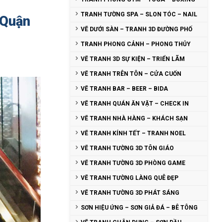
TRANH TƯỜNG SPA – SLON TÓC – NAIL
 Quận
VẼ DƯỚI SÀN – TRANH 3D ĐƯỜNG PHỐ
TRANH PHONG CẢNH – PHONG THỦY
VẼ TRANH 3D SỰ KIỆN – TRIỂN LÃM
VẼ TRANH TRÊN TÔN – CỬA CUỐN
VẼ TRANH BAR – BEER – BIDA
VẼ TRANH QUÁN ĂN VẶT – CHECK IN
VẼ TRANH NHÀ HÀNG – KHÁCH SẠN
VẼ TRANH KÍNH TẾT – TRANH NOEL
VẼ TRANH TƯỜNG 3D TÔN GIÁO
VẼ TRANH TƯỜNG 3D PHÒNG GAME
VẼ TRANH TƯỜNG LÀNG QUÊ ĐẸP
VẼ TRANH TƯỜNG 3D PHÁT SÁNG
SƠN HIỆU ỨNG – SƠN GIẢ ĐÁ – BÊ TÔNG