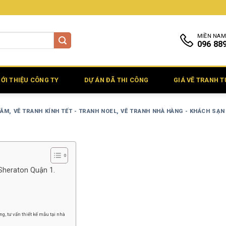
MIỀN NAM
096 88
IỚI THIỆU CÔNG TY
DỰ ÁN ĐÃ THI CÔNG
GIÁ VẼ TRANH 
LÃM
,
VẼ TRANH KÍNH TẾT - TRANH NOEL
,
VẼ TRANH NHÀ HÀNG - KHÁCH SẠN
 Sheraton Quận 1.
g, tư vấn thiết kế mẫu tại nhà