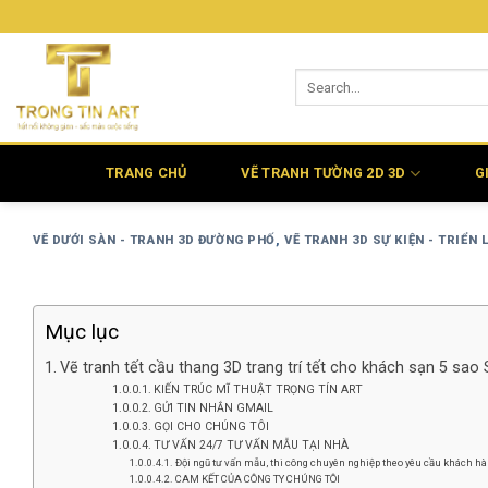
Bỏ
qua
nội
dung
TRANG CHỦ
VẼ TRANH TƯỜNG 2D 3D
G
VẼ DƯỚI SÀN - TRANH 3D ĐƯỜNG PHỐ
,
VẼ TRANH 3D SỰ KIỆN - TRIỂN 
Mục lục
Vẽ tranh tết cầu thang 3D trang trí tết cho khách sạn 5 sao
KIẾN TRÚC MĨ THUẬT TRỌNG TÍN ART
GỬI TIN NHẮN GMAIL
GỌI CHO CHÚNG TÔI
TƯ VẤN 24/7 TƯ VẤN MẪU TẠI NHÀ
Đội ngũ tư vấn mẫu, thi công chuyên nghiệp theo yêu cầu khách hàn
CAM KẾT CỦA CÔNG TY CHÚNG TÔI