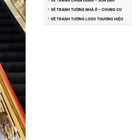
VẼ TRANH CHÂN DUNG – SƠN DẦU
VẼ TRANH TƯỜNG NHÀ Ở – CHUNG CƯ
VẼ TRANH TƯỜNG LOGO THƯƠNG HIỆU