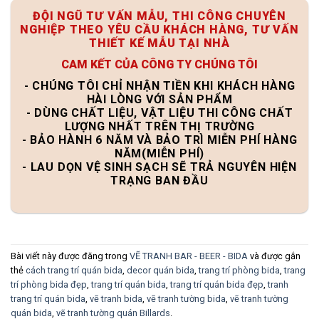
ĐỘI NGŨ TƯ VẤN MẪU, THI CÔNG CHUYÊN
NGHIỆP THEO YÊU CẦU KHÁCH HÀNG, TƯ VẤN
THIẾT KẾ MẪU TẠI NHÀ
CAM KẾT CỦA CÔNG TY CHÚNG TÔI
- CHÚNG TÔI CHỈ NHẬN TIỀN KHI KHÁCH HÀNG
HÀI LÒNG VỚI SẢN PHẨM
- DÙNG CHẤT LIỆU, VẬT LIỆU THI CÔNG CHẤT
LƯỢNG NHẤT TRÊN THỊ TRƯỜNG
- BẢO HÀNH 6 NĂM VÀ BẢO TRÌ MIỄN PHÍ HÀNG
NĂM(MIỄN PHÍ)
- LAU DỌN VỆ SINH SẠCH SẼ TRẢ NGUYÊN HIỆN
TRẠNG BAN ĐẦU
Bài viết này được đăng trong
VẼ TRANH BAR - BEER - BIDA
và được gắn
thẻ
cách trang trí quán bida
,
decor quán bida
,
trang trí phòng bida
,
trang
trí phòng bida đẹp
,
trang trí quán bida
,
trang trí quán bida đẹp
,
tranh
trang trí quán bida
,
vẽ tranh bida
,
vẽ tranh tường bida
,
vẽ tranh tường
quán bida
,
vẽ tranh tường quán Billards
.