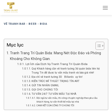
Bỏ
qua
nội
dung
VẼ TRANH BAR - BEER - BIDA
Mục lục
Tranh Trang Trí Quán Bida: Mang Nét Độc Đáo và Phóng
Khoáng Cho Không Gian.
Lợi Ích của Dịch Vụ Tranh Trang Trí Quán Bida
Quý Khách hàng cần vẽ tranh tường 3d quán bida liên hệ
Trọng Tín để được tư vấn mẫu tranh và báo giá nhé!
Địa chỉ vẽ tranh tường 3D Billards uy tín!
KIẾN TRÚC MĨ THUẬT TRỌNG TÍN ART
GỬI TIN NHẮN GMAIL
GỌI CHO CHÚNG TÔI
TƯ VẤN 24/7 TƯ VẤN MẪU TẠI NHÀ
Đội ngũ tư vấn mẫu, thi công chuyên nghiệp theo yêu cầu
khách hàng, tư vấn thiết kế mẫu tại nhà
CAM KẾT CỦA CÔNG TY CHÚNG TÔI