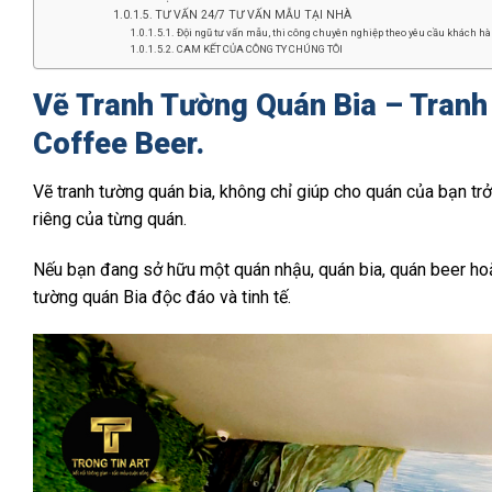
TƯ VẤN 24/7 TƯ VẤN MẪU TẠI NHÀ
Đội ngũ tư vấn mẫu, thi công chuyên nghiệp theo yêu cầu khách hàn
CAM KẾT CỦA CÔNG TY CHÚNG TÔI
Vẽ Tranh Tường Quán Bia – Tranh
Coffee Beer.
Vẽ tranh tường quán bia, không chỉ giúp cho quán của bạn tr
riêng của từng quán.
Nếu bạn đang sở hữu một quán nhậu, quán bia, quán beer hoặ
tường quán Bia độc đáo và tinh tế.