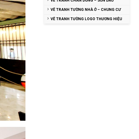
VẼ TRANH CHÂN DUNG – SƠN DẦU
VẼ TRANH TƯỜNG NHÀ Ở – CHUNG CƯ
VẼ TRANH TƯỜNG LOGO THƯƠNG HIỆU