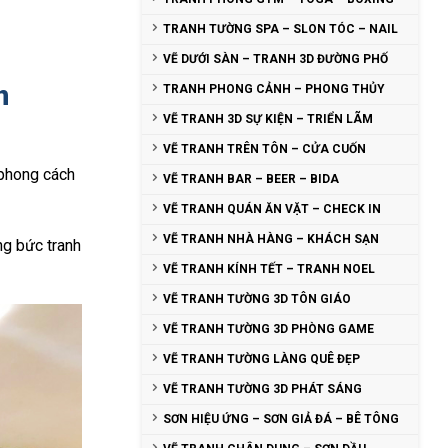
TRANH TƯỜNG SPA – SLON TÓC – NAIL
VẼ DƯỚI SÀN – TRANH 3D ĐƯỜNG PHỐ
n
TRANH PHONG CẢNH – PHONG THỦY
VẼ TRANH 3D SỰ KIỆN – TRIỂN LÃM
VẼ TRANH TRÊN TÔN – CỬA CUỐN
 phong cách
VẼ TRANH BAR – BEER – BIDA
VẼ TRANH QUÁN ĂN VẶT – CHECK IN
VẼ TRANH NHÀ HÀNG – KHÁCH SẠN
ng bức tranh
VẼ TRANH KÍNH TẾT – TRANH NOEL
VẼ TRANH TƯỜNG 3D TÔN GIÁO
VẼ TRANH TƯỜNG 3D PHÒNG GAME
VẼ TRANH TƯỜNG LÀNG QUÊ ĐẸP
VẼ TRANH TƯỜNG 3D PHÁT SÁNG
SƠN HIỆU ỨNG – SƠN GIẢ ĐÁ – BÊ TÔNG