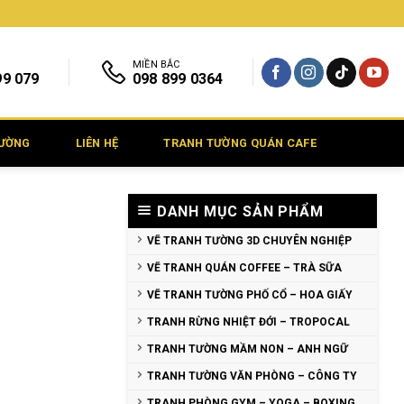
MIỀN BẮC
99 079
098 899 0364
TƯỜNG
LIÊN HỆ
TRANH TƯỜNG QUÁN CAFE
DANH MỤC SẢN PHẨM
VẼ TRANH TƯỜNG 3D CHUYÊN NGHIỆP
VẼ TRANH QUÁN COFFEE – TRÀ SỮA
VẼ TRANH TƯỜNG PHỐ CỔ – HOA GIẤY
TRANH RỪNG NHIỆT ĐỚI – TROPOCAL
TRANH TƯỜNG MẦM NON – ANH NGỮ
TRANH TƯỜNG VĂN PHÒNG – CÔNG TY
TRANH PHÒNG GYM – YOGA – BOXING