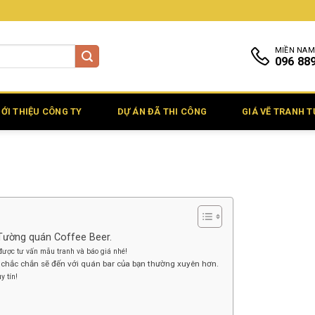
MIỀN NAM
096 88
IỚI THIỆU CÔNG TY
DỰ ÁN ĐÃ THI CÔNG
GIÁ VẼ TRANH 
Tường quán Coffee Beer.
ược tư vấn mẫu tranh và báo giá nhé!
 chắc chắn sẽ đến với quán bar của bạn thường xuyên hơn.
y tín!