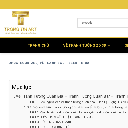
Bỏ
qua
nội
dung
TRANG CHỦ
VẼ TRANH TƯỜNG 2D 3D
G
UNCATEGORIZED
,
VẼ TRANH BAR - BEER - BIDA
Mục lục
Vẽ Tranh Tường Quán Bia – Tranh Tường Quán Bar – Tranh 
Mọi người cần vẽ tranh tường quán nhậu liên hệ Trọng Tín để đ
Với một bức tranh tường độc đáo và ấn tượng, khách hàng sẽ
Địa chỉ vẽ tranh tường quán karaoke,vẽ tranh tường quán nhậu u
KIẾN TRÚC MĨ THUẬT TRỌNG TÍN ART
GỬI TIN NHẮN GMAIL
GỌI CHO CHÚNG TÔI