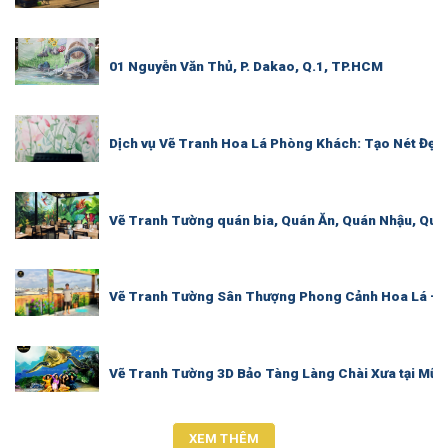
01 Nguyễn Văn Thủ, P. Dakao, Q.1, TP.HCM
Dịch vụ Vẽ Tranh Hoa Lá Phòng Khách: Tạo Nét Đẹp 
Vẽ Tranh Tường quán bia, Quán Ăn, Quán Nhậu, Quá
Vẽ Tranh Tường Sân Thượng Phong Cảnh Hoa Lá – 
Vẽ Tranh Tường 3D Bảo Tàng Làng Chài Xưa tại Mũi 
XEM THÊM