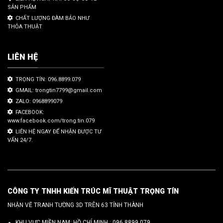
SẢN PHẨM
CHẤT LƯỢNG ĐÀM BẢO NHƯ
THỎA THUẬT
LIÊN HỆ
TRỌNG TÍN: 096.8899.079
GMAIL: trongtin7799@gmail.com
ZALO: 0968899079
FACEBOOK:
www.facebook.com/trong.tin.079
LIÊN HỆ NGAY ĐỂ NHẬN ĐƯỢC TƯ
VẤN 24/7.
CÔNG TY TNHH KIẾN TRÚC MĨ THUẬT TRỌNG TÍN
NHẬN VẼ TRANH TƯỜNG 3D TRÊN 63 TỈNH THÀNH
KHU VỰC MIỀN NAM: HỒ CHÍ MINH :
096 8899 079