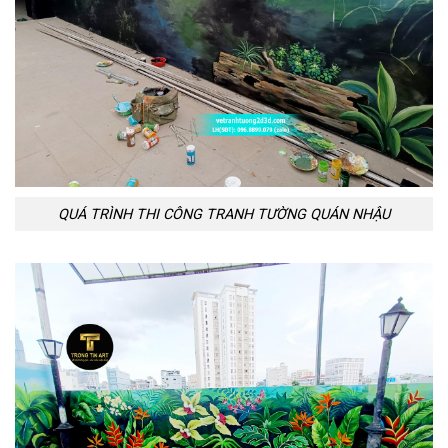
QUÁ TRÌNH THI CÔNG TRANH TƯỜNG QUÁN NHẬU