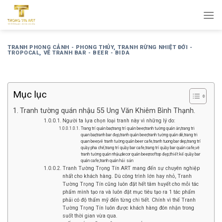
Bỏ
qua
nội
dung
TRANH PHONG CẢNH - PHONG THỦY
,
TRANH RỪNG NHIỆT ĐỚI -
TROPOCAL
,
VẼ TRANH BAR - BEER - BIDA
Mục lục
Tranh tường quán nhậu 55 Ung Văn Khiêm Bình Thạnh.
Người ta lựa chọn loại tranh này vì những lý do:
Trang trí quán bar,trang trí quán beer,tranh tường quán ăn,trang tri
quan bar,tranh bar đẹp,tranh quán beer,tranh tường quán dê,trang tri
quan beer,vẽ tranh tường quán beer cafe,tranh tuong bar dep,trang trí
quầy pha chế,trang trí quầy bar cafe,trang trí quầy bar quán cafe,vẽ
tranh tường quán nhậu,decor quán beer,rooftop đẹp,thiết kế quầy bar
quán cafe,tranh quán hải sản
Tranh Tường Trọng Tín ART mang đến sự chuyên nghiệp
nhất cho khách hàng. Dù công trình lớn hay nhỏ, Tranh
Tường Trọng Tín cũng luôn đặt hết tâm huyết cho mỗi tác
phẩm mình tạo ra và luôn đặt mục tiêu tạo ra 1 tác phẩm
phải có độ thẩm mỹ đến từng chi tiết. Chính vì thế Tranh
Tường Trọng Tín luôn được khách hàng đón nhận trong
suốt thời gian vừa qua.