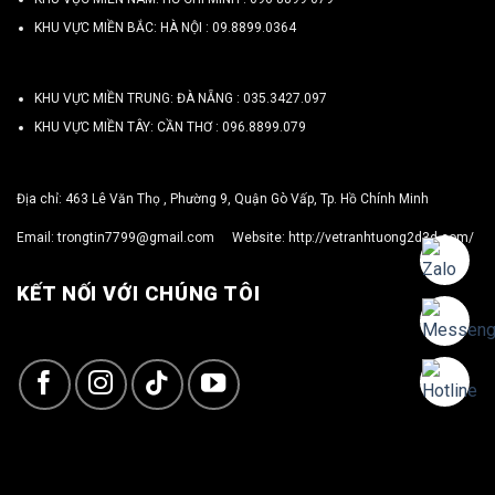
KHU VỰC MIỀN BẮC: HÀ NỘI :
09.8899.0364
KHU VỰC MIỀN TRUNG: ĐÀ NẴNG :
035.3427.097
KHU VỰC MIỀN TÂY: CẦN THƠ :
096.8899.079
Địa chỉ: 463 Lê Văn Thọ , Phường 9, Quận Gò Vấp, Tp. Hồ Chính Minh
Email:
trongtin7799@gmail.com
Website:
http://vetranhtuong2d3d.com/
KẾT NỐI VỚI CHÚNG TÔI
Copyright 2026 ©
TRỌNG TÍN ART 3D