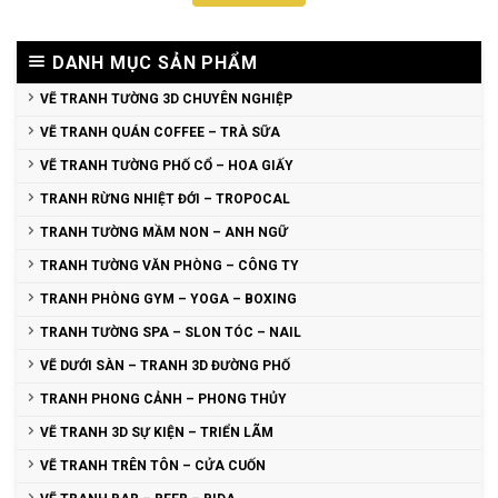
DANH MỤC SẢN PHẨM
VẼ TRANH TƯỜNG 3D CHUYÊN NGHIỆP
VẼ TRANH QUÁN COFFEE – TRÀ SỮA
VẼ TRANH TƯỜNG PHỐ CỔ – HOA GIẤY
TRANH RỪNG NHIỆT ĐỚI – TROPOCAL
TRANH TƯỜNG MẦM NON – ANH NGỮ
TRANH TƯỜNG VĂN PHÒNG – CÔNG TY
TRANH PHÒNG GYM – YOGA – BOXING
TRANH TƯỜNG SPA – SLON TÓC – NAIL
VẼ DƯỚI SÀN – TRANH 3D ĐƯỜNG PHỐ
TRANH PHONG CẢNH – PHONG THỦY
VẼ TRANH 3D SỰ KIỆN – TRIỂN LÃM
VẼ TRANH TRÊN TÔN – CỬA CUỐN