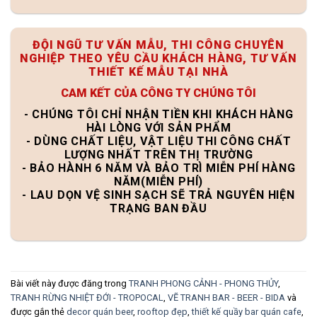
ĐỘI NGŨ TƯ VẤN MẪU, THI CÔNG CHUYÊN
NGHIỆP THEO YÊU CẦU KHÁCH HÀNG, TƯ VẤN
THIẾT KẾ MẪU TẠI NHÀ
CAM KẾT CỦA CÔNG TY CHÚNG TÔI
- CHÚNG TÔI CHỈ NHẬN TIỀN KHI KHÁCH HÀNG
HÀI LÒNG VỚI SẢN PHẨM
- DÙNG CHẤT LIỆU, VẬT LIỆU THI CÔNG CHẤT
LƯỢNG NHẤT TRÊN THỊ TRƯỜNG
- BẢO HÀNH 6 NĂM VÀ BẢO TRÌ MIỄN PHÍ HÀNG
NĂM(MIỄN PHÍ)
- LAU DỌN VỆ SINH SẠCH SẼ TRẢ NGUYÊN HIỆN
TRẠNG BAN ĐẦU
Bài viết này được đăng trong
TRANH PHONG CẢNH - PHONG THỦY
,
TRANH RỪNG NHIỆT ĐỚI - TROPOCAL
,
VẼ TRANH BAR - BEER - BIDA
và
được gắn thẻ
decor quán beer
,
rooftop đẹp
,
thiết kế quầy bar quán cafe
,