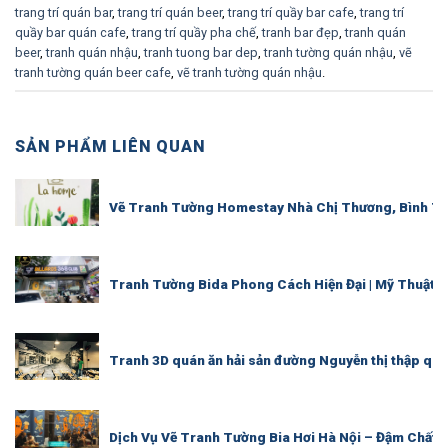
trang trí quán bar
,
trang trí quán beer
,
trang trí quầy bar cafe
,
trang trí
quầy bar quán cafe
,
trang trí quầy pha chế
,
tranh bar đẹp
,
tranh quán
beer
,
tranh quán nhậu
,
tranh tuong bar dep
,
tranh tường quán nhậu
,
vẽ
tranh tường quán beer cafe
,
vẽ tranh tường quán nhậu
.
SẢN PHẨM LIÊN QUAN
Vẽ Tranh Tường Homestay Nhà Chị Thương, Bình T
Tranh Tường Bida Phong Cách Hiện Đại | Mỹ Thuật 
Tranh 3D quán ăn hải sản đường Nguyễn thị thập quậ
Dịch Vụ Vẽ Tranh Tường Bia Hơi Hà Nội – Đậm Chất P