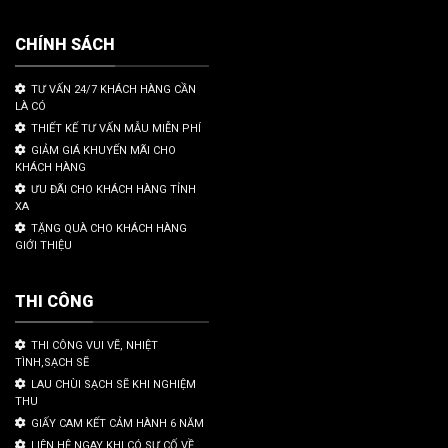
CHÍNH SÁCH
TƯ VẤN 24/7 KHÁCH HÀNG CẦN
LÀ CÓ
THIẾT KẾ TƯ VẤN MẪU MIỄN PHÍ
GIẢM GIÁ KHUYẾN MÃI CHO
KHÁCH HÀNG
ƯU ĐÃI CHO KHÁCH HÀNG TỈNH
XA
TẶNG QUÀ CHO KHÁCH HÀNG
GIỚI THIỆU
THI CÔNG
THI CÔNG VUI VẼ, NHIỆT
TÌNH,SẠCH SẼ
LAU CHÙI SẠCH SẼ KHI NGHIỆM
THU
GIẤY CAM KẾT CẢM HÀNH 6 NĂM
LIÊN HỆ NGAY KHI CÓ SỰ CỐ VỀ