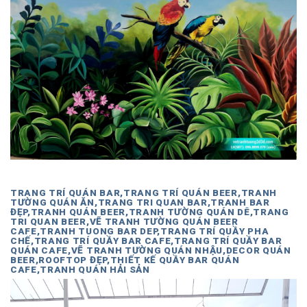
TRANG TRÍ QUÁN BAR,TRANG TRÍ QUÁN BEER,TRANH
TƯỜNG QUÁN ĂN,TRANG TRI QUAN BAR,TRANH BAR
ĐẸP,TRANH QUÁN BEER,TRANH TƯỜNG QUÁN DÊ,TRANG
TRI QUAN BEER,VẼ TRANH TƯỜNG QUÁN BEER
CAFE,TRANH TUONG BAR DEP,TRANG TRÍ QUẦY PHA
CHẾ,TRANG TRÍ QUẦY BAR CAFE,TRANG TRÍ QUẦY BAR
QUÁN CAFE,VẼ TRANH TƯỜNG QUÁN NHẬU,DECOR QUÁN
BEER,ROOFTOP ĐẸP,THIẾT KẾ QUẦY BAR QUÁN
CAFE,TRANH QUÁN HẢI SẢN