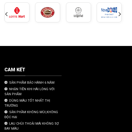
CAM KẾT
SẢN PHẨM BẢO HÀNH 6 NĂM
NHẬN TIỀN KHI HÀI LÒNG VỚI
SẢN PHẨM
DÙNG MÀU TỐT NHẤT THỊ
TRƯỜNG
SẢN PHẦM KHÔNG MÙI,KHÔNG
ĐỘC HẠI
LAU CHÙI THOẢI MÁI KHÔNG SỢ
BAY MÀU