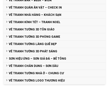
VẼ TRANH BAR – BEER – BIDA
VẼ TRANH QUÁN ĂN VẶT – CHECK IN
VẼ TRANH NHÀ HÀNG – KHÁCH SẠN
VẼ TRANH KÍNH TẾT – TRANH NOEL
VẼ TRANH TƯỜNG 3D TÔN GIÁO
VẼ TRANH TƯỜNG 3D PHÒNG GAME
VẼ TRANH TƯỜNG LÀNG QUÊ ĐẸP
VẼ TRANH TƯỜNG 3D PHÁT SÁNG
SƠN HIỆU ỨNG – SƠN GIẢ ĐÁ – BÊ TÔNG
VẼ TRANH CHÂN DUNG – SƠN DẦU
VẼ TRANH TƯỜNG NHÀ Ở – CHUNG CƯ
VẼ TRANH TƯỜNG LOGO THƯƠNG HIỆU