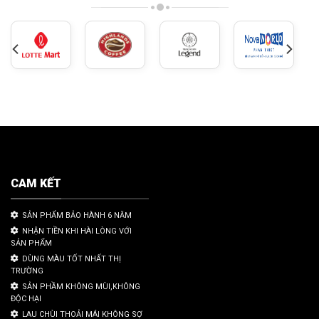
CAM KẾT
SẢN PHẨM BẢO HÀNH 6 NĂM
NHẬN TIỀN KHI HÀI LÒNG VỚI
SẢN PHẨM
DÙNG MÀU TỐT NHẤT THỊ
TRƯỜNG
SẢN PHẦM KHÔNG MÙI,KHÔNG
ĐỘC HẠI
LAU CHÙI THOẢI MÁI KHÔNG SỢ