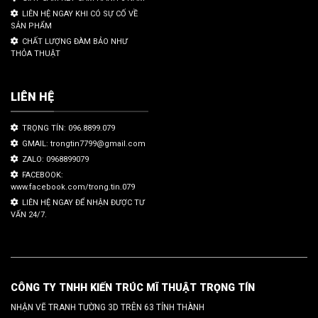
LIÊN HỆ NGAY KHI CÓ SỰ CỐ VỀ
SẢN PHẨM
CHẤT LƯỢNG ĐÀM BẢO NHƯ
THỎA THUẬT
LIÊN HỆ
TRỌNG TÍN: 096.8899.079
GMAIL: trongtin7799@gmail.com
ZALO: 0968899079
FACEBOOK:
www.facebook.com/trong.tin.079
LIÊN HỆ NGAY ĐỂ NHẬN ĐƯỢC TƯ
VẤN 24/7.
CÔNG TY TNHH KIẾN TRÚC MĨ THUẬT TRỌNG TÍN
NHẬN VẼ TRANH TƯỜNG 3D TRÊN 63 TỈNH THÀNH