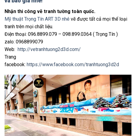
và báo giá nhé!
Nhận thi công vẽ tranh tường toàn quốc.
Mỹ thuật Trọng Tín ART 3D nhé
vẽ được tất cả mọi thể loại
tranh trên mọi chất liệu.
Điện thoại: 096.8899.079 – 098.899.0364 ( Trọng Tín )
zalo: 0968899079
Web:
http://vetranhtuong2d3d.com/
Trang
facebook:
https://www.facebook.com/tranhtuong3d2d