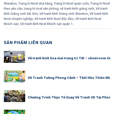
Sheraton
,
Trang trí Noel nhà hàng
,
Trang trí Noel quán cafe
,
Trang trí Noel
theo yêu cầu
,
trang trí noel văn phòng
,
vẽ tranh kính giáng sinh
,
Vẽ tranh
kính Giáng sinh Sài Gòn
,
Vẽ tranh kính Giáng sinh Sheraton
,
Vẽ tranh kính
Noel chuyên nghiệp
,
Vẽ tranh kính Noel độc đáo
,
Vẽ tranh kính Noel
khách sạn
,
Vẽ tranh kính Noel khách sạn quận 1.
.
SẢN PHẨM LIÊN QUAN
Vẽ tranh kính hoa mai trang trí Tết – showroom ôto
Vẽ Tranh Tường Phong Cảnh – Thổi Hồn Thiên Nhiê
Chương Trình Thực Tế Quay Vẽ Tranh 3D Tại Phòng