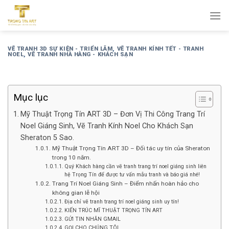
Bỏ
qua
nội
dung
VẼ TRANH 3D SỰ KIỆN - TRIỂN LÃM
,
VẼ TRANH KÍNH TẾT - TRANH
NOEL
,
VẼ TRANH NHÀ HÀNG - KHÁCH SẠN
Mục lục
Mỹ Thuật Trọng Tín ART 3D – Đơn Vị Thi Công Trang Trí
Noel Giáng Sinh, Vẽ Tranh Kính Noel Cho Khách Sạn
Sheraton 5 Sao.
Mỹ Thuật Trọng Tín ART 3D – Đối tác uy tín của Sheraton
trong 10 năm.
Quý Khách hàng cần vẽ tranh trang trí noel giáng sinh liên
hệ Trọng Tín để được tư vấn mẫu tranh và báo giá nhé!
Trang Trí Noel Giáng Sinh – Điểm nhấn hoàn hảo cho
không gian lễ hội
Địa chỉ vẽ tranh trang trí noel giáng sinh uy tín!
KIẾN TRÚC MĨ THUẬT TRỌNG TÍN ART
GỬI TIN NHẮN GMAIL
GỌI CHO CHÚNG TÔI