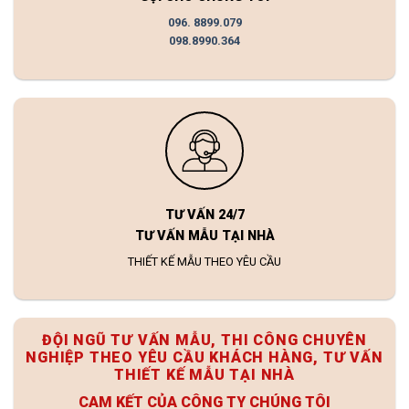
096. 8899.079
098.8990.364
TƯ VẤN 24/7
TƯ VẤN MẪU TẠI NHÀ
THIẾT KẾ MẪU THEO YÊU CẦU
ĐỘI NGŨ TƯ VẤN MẪU, THI CÔNG CHUYÊN
NGHIỆP THEO YÊU CẦU KHÁCH HÀNG, TƯ VẤN
THIẾT KẾ MẪU TẠI NHÀ
CAM KẾT CỦA CÔNG TY CHÚNG TÔI