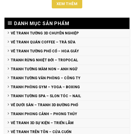
XEM THÊM
DANH MỤC SẢN PHẨM
VẼ TRANH TƯỜNG 3D CHUYÊN NGHIỆP
VẼ TRANH QUÁN COFFEE – TRÀ SỮA
VẼ TRANH TƯỜNG PHỐ CỔ – HOA GIẤY
TRANH RỪNG NHIỆT ĐỚI – TROPOCAL
TRANH TƯỜNG MẦM NON – ANH NGỮ
TRANH TƯỜNG VĂN PHÒNG – CÔNG TY
TRANH PHÒNG GYM – YOGA – BOXING
TRANH TƯỜNG SPA – SLON TÓC – NAIL
VẼ DƯỚI SÀN – TRANH 3D ĐƯỜNG PHỐ
TRANH PHONG CẢNH – PHONG THỦY
VẼ TRANH 3D SỰ KIỆN – TRIỂN LÃM
VẼ TRANH TRÊN TÔN – CỬA CUỐN