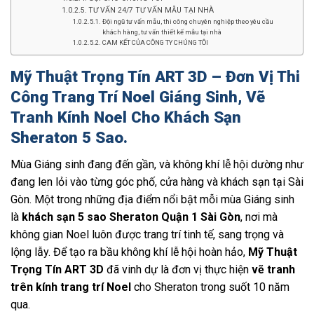
TƯ VẤN 24/7 TƯ VẤN MẪU TẠI NHÀ
Đội ngũ tư vấn mẫu, thi công chuyên nghiệp theo yêu cầu
khách hàng, tư vấn thiết kế mẫu tại nhà
CAM KẾT CỦA CÔNG TY CHÚNG TÔI
Mỹ Thuật Trọng Tín ART 3D – Đơn Vị Thi
Công Trang Trí Noel Giáng Sinh, Vẽ
Tranh Kính Noel Cho Khách Sạn
Sheraton 5 Sao.
Mùa Giáng sinh đang đến gần, và không khí lễ hội dường như
đang len lỏi vào từng góc phố, cửa hàng và khách sạn tại Sài
Gòn. Một trong những địa điểm nổi bật mỗi mùa Giáng sinh
là
khách sạn 5 sao Sheraton Quận 1 Sài Gòn
, nơi mà
không gian Noel luôn được trang trí tinh tế, sang trọng và
lộng lẫy. Để tạo ra bầu không khí lễ hội hoàn hảo,
Mỹ Thuật
Trọng Tín ART 3D
đã vinh dự là đơn vị thực hiện
vẽ tranh
trên kính trang trí Noel
cho Sheraton trong suốt 10 năm
qua.