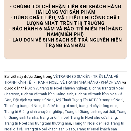
- CHÚNG TÔI CHỈ NHẬN TIỀN KHI KHÁCH HÀNG
HÀI LÒNG VỚI SẢN PHẨM
- DÙNG CHẤT LIỆU, VẬT LIỆU THI CÔNG CHẤT
LƯỢNG NHẤT TRÊN THỊ TRƯỜNG
- BẢO HÀNH 6 NĂM VÀ BẢO TRÌ MIỄN PHÍ HÀNG
NĂM(MIỄN PHÍ)
- LAU DỌN VỆ SINH SẠCH SẼ TRẢ NGUYÊN HIỆN
TRẠNG BAN ĐẦU
Bài viết này được đăng trong
VẼ TRANH 3D SỰ KIỆN - TRIỂN LÃM
,
VẼ
TRANH KÍNH TẾT - TRANH NOEL
,
VẼ TRANH NHÀ HÀNG - KHÁCH SẠN
và
được gắn thẻ
Dịch vụ trang trí Noel chuyên nghiệp
,
Dịch vụ trang trí Noel
Sheraton
,
Dịch vụ vẽ tranh kính Giáng sinh
,
Dịch vụ vẽ tranh kính Noel Sài
Gòn
,
Đặt dịch vụ trang trí Noel
,
Mỹ Thuật Trọng Tín ART 3D trang trí Noel
,
Thi công trang trí Noel
,
thiết kế trang trí noel
,
trang trí cây thông noel
,
Trang trí Giáng sinh chuyên nghiệp.
,
Trang trí Giáng sinh ngoại thất
,
Trang
trí Giáng sinh tại nhà
,
trang trí kính noel
,
Trang trí Noel cho cửa hàng
,
Trang trí Noel cho trung tâm thương mại
,
Trang trí Noel đèn led
,
Trang trí
Noel giá rẻ
,
Trang trí Noel khách sạn 5 sao
,
Trang trí Noel khách sạn