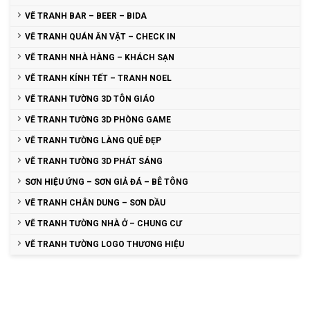
VẼ TRANH BAR – BEER – BIDA
VẼ TRANH QUÁN ĂN VẶT – CHECK IN
VẼ TRANH NHÀ HÀNG – KHÁCH SẠN
VẼ TRANH KÍNH TẾT – TRANH NOEL
VẼ TRANH TƯỜNG 3D TÔN GIÁO
VẼ TRANH TƯỜNG 3D PHÒNG GAME
VẼ TRANH TƯỜNG LÀNG QUÊ ĐẸP
VẼ TRANH TƯỜNG 3D PHÁT SÁNG
SƠN HIỆU ỨNG – SƠN GIẢ ĐÁ – BÊ TÔNG
VẼ TRANH CHÂN DUNG – SƠN DẦU
VẼ TRANH TƯỜNG NHÀ Ở – CHUNG CƯ
VẼ TRANH TƯỜNG LOGO THƯƠNG HIỆU