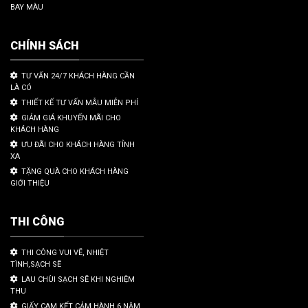
BAY MÀU
CHÍNH SÁCH
TƯ VẤN 24/7 KHÁCH HÀNG CẦN
LÀ CÓ
THIẾT KẾ TƯ VẤN MẪU MIỄN PHÍ
GIẢM GIÁ KHUYẾN MÃI CHO
KHÁCH HÀNG
ƯU ĐÃI CHO KHÁCH HÀNG TỈNH
XA
TẶNG QUÀ CHO KHÁCH HÀNG
GIỚI THIỆU
THI CÔNG
THI CÔNG VUI VẼ, NHIỆT
TÌNH,SẠCH SẼ
LAU CHÙI SẠCH SẼ KHI NGHIỆM
THU
GIẤY CAM KẾT CẢM HÀNH 6 NĂM