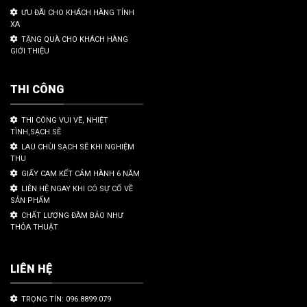
ƯU ĐÃI CHO KHÁCH HÀNG TỈNH
XA
TẶNG QUÀ CHO KHÁCH HÀNG
GIỚI THIỆU
THI CÔNG
THI CÔNG VUI VẼ, NHIỆT
TÌNH,SẠCH SẼ
LAU CHÙI SẠCH SẼ KHI NGHIỆM
THU
GIẤY CAM KẾT CẢM HÀNH 6 NĂM
LIÊN HỆ NGAY KHI CÓ SỰ CỐ VỀ
SẢN PHẨM
CHẤT LƯỢNG ĐÀM BẢO NHƯ
THỎA THUẬT
LIÊN HỆ
TRỌNG TÍN: 096.8899.079