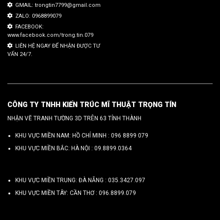
GMAIL: trongtin7799@gmail.com
ZALO: 0968899079
FACEBOOK:
www.facebook.com/trong.tin.079
LIÊN HỆ NGAY ĐỂ NHẬN ĐƯỢC TƯ
VẤN 24/7.
CÔNG TY TNHH KIẾN TRÚC MĨ THUẬT TRỌNG TÍN
NHẬN VẼ TRANH TƯỜNG 3D TRÊN 63 TỈNH THÀNH
KHU VỰC MIỀN NAM: HỒ CHÍ MINH :
096 8899 079
KHU VỰC MIỀN BẮC: HÀ NỘI :
09.8899.0364
KHU VỰC MIỀN TRUNG: ĐÀ NẴNG :
035.3427.097
KHU VỰC MIỀN TÂY: CẦN THƠ :
096.8899.079