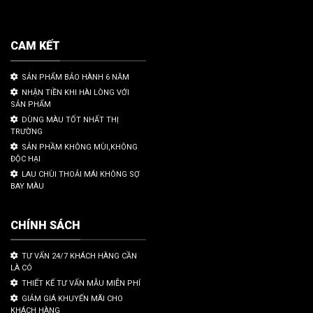
CAM KẾT
SẢN PHẨM BẢO HÀNH 6 NĂM
NHẬN TIỀN KHI HÀI LÒNG VỚI
SẢN PHẨM
DÙNG MÀU TỐT NHẤT THỊ
TRƯỜNG
SẢN PHẦM KHÔNG MÙI,KHÔNG
ĐỘC HẠI
LAU CHÙI THOẢI MÁI KHÔNG SỢ
BAY MÀU
CHÍNH SÁCH
TƯ VẤN 24/7 KHÁCH HÀNG CẦN
LÀ CÓ
THIẾT KẾ TƯ VẤN MẪU MIỄN PHÍ
GIẢM GIÁ KHUYẾN MÃI CHO
KHÁCH HÀNG